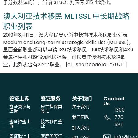
于分数测试的）。当前 STSOL 列表有 215 个职业。
澳大利亚技术移民 MLTSSL 中长期战略
职业列表
2019年3月11日，澳大移民局更新中长期技术移民职业列表
Medium and Long-term Strategic Skills List (MLTSSL)，
里面全部职业都可以申请 189 技术移民，190技术移民和489
亲属担保和489偏远地区担保。可以看作澳洲技术紧缺职
业，此列表含有212个职业。 [el_shortcode id=”7071″]
签证上诉
签证服务
关于我们
Contact
Us
签证复议与
雇主担保类
关于我们
1300
上诉
签证
770
我们团队
签证拒签上
技术移民签
585
诉
证
加入我们
签证取消上
家庭类签证
info@hec
成功案例