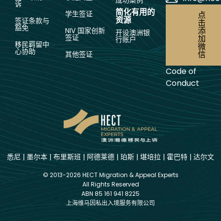
诉
简化有用的
学生签证
点
资源
签证条款与
击
豁免
添
NIV 国家创新
开设澳洲银
签证
加
行账户
移民羁留中
微
心协助
信
其他签证
Code of
Conduct
悉尼
|
墨尔本
|
布里斯班
|
阿德莱德
|
珀斯
|
堪培拉
|
霍巴特
|
达尔文
© 2013-2026 HECT Migration & Appeal Experts
All Rights Reserved
ABN 85 161 941 8225
上海维马因私出入境服务有限公司