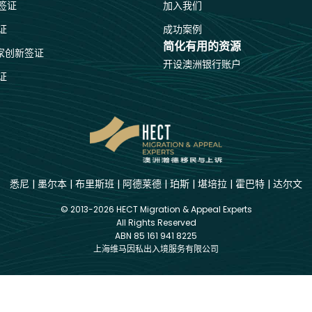
签证
加入我们
证
成功案例
简化有用的资源
国家创新签证
开设澳洲银行账户
证
悉尼
|
墨尔本
|
布里斯班
|
阿德莱德
|
珀斯
|
堪培拉
|
霍巴特
|
达尔文
© 2013-2026 HECT Migration & Appeal Experts
All Rights Reserved
ABN 85 161 941 8225
上海维马因私出入境服务有限公司