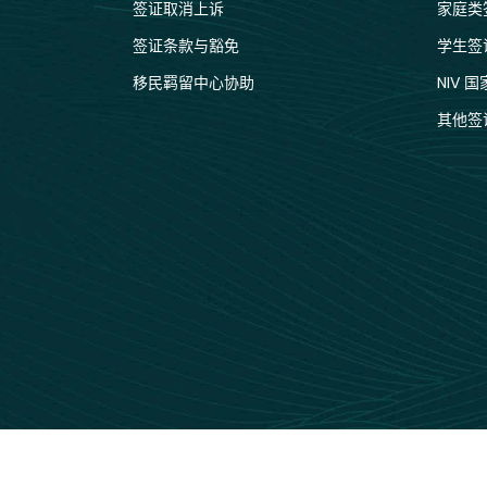
签证取消上诉
家庭类
签证条款与豁免
学生签
移民羁留中心协助
NIV 
其他签