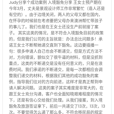
Judy分享个成功案例 入境豁免分享 王女士预产期在
今年3月，丈夫是景观设计师工作非常繁忙（造人还是
有空的）。由于边境关闭，两人的父母又都在国内，
在怀孕的时候就在考虑要把父母办来澳洲帮忙带孩子
的事儿了。我们也是在王女士还没生产前就接了案
子。 其实这类的情况，是不符合入境豁免目前的政策
的，但是我们公司的主旨就是：办法总比问题多！承
诺王女士不断帮她递交直到下豁免。这边要插播一
句：很多申请人自己也会不断递交，但是方式方法不
对，方向错误，貌似交了很牛逼的材料，但是没抓到
重点，这类的不断递交是没有任何意义的，只是在浪
费时间。我们承诺的不断递交，是每一次都相应会调
整我们递交的材料，根据我们其他的成功豁免的案
例，指导我们往对的方向前进，这样才是真正帮到申
请人解决问题。 这类的案子其实难度是非常大的，在
跟王女士充分沟通，客户也全面知晓艰难程度的情况
下，还是有信心交给我们处理。从我们接案，到入境
豁免及旅游签证拿下，前后一共递交了13次，13次，13
次。不要觉得怎么递了那么多，不符合移民局的规定