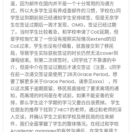
道，因为邮件在国内并不是一个十分常用的沟通方
式，所以大多学生没有养成查邮件的习惯，学校在L同
学签证到期前就已经通知学生安排续签，但是无奈学
生在签证过期后一周才发现，OMG，签证已经过期
了。当时学生比较着急，和学校申请了CoE延期，但
是学校匆忙发了一份没有按照实际情况extend的旧
CoE过来，学生也没有仔细看，就直接交到了移民
局，导致学生实际获批签证的时长仍然无法cover到
课程结束。到第二次续签时，L同学找了不靠谱的中
介，但是中介在签证过期后才递交签证（注意，L同学
在前一次递交签证是使用了28天Grace Period，想
要了解更多关于Grace Period，请参见xxxx） ，所
以这次属于逾期居留，移民局直接给了要求离境的通
知，而离境的时间是在考试前，如果不能妥善的安
排，那么学生这个学期的学习又要白白浪费掉。 学生
在朋友的推荐下找到了HECT的老师，通过和老师的深
入交谈，并确认学生之前和学校及移民局的往来邮
件，我们全面掌握了学生的整体情况。在经过和学校
Academic manager的有效沟通后，在学生离境之