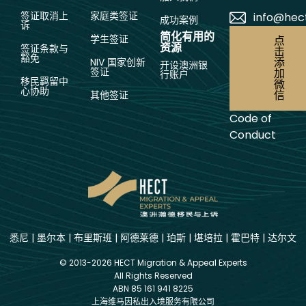
签证取消上
家庭类签证
info@hec
成功案例
诉
简化有用的
学生签证
点
资源
签证条款与
击
豁免
添
NIV 国家创新
开设澳洲银
签证
加
行账户
移民羁留中
微
心协助
信
其他签证
Code of
Conduct
悉尼
|
墨尔本
|
布里斯班
|
阿德莱德
|
珀斯
|
堪培拉
|
霍巴特
|
达尔文
© 2013-2026 HECT Migration & Appeal Experts
All Rights Reserved
ABN 85 161 941 8225
上海维马因私出入境服务有限公司