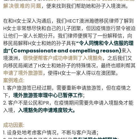
解决很难的问题
，便来找到我们帮助她和孙子入境澳洲。
在和H女士深入沟通后，我们HECT澳洲瀚德移民律师了解到
H女士非常想尽快和自己的儿子团聚
，但因疫情旅行禁令被迫
让他们一家人长期分开
。
我们律师便撰写了一份解释信，向
移民局解释H女士和她的孙子具有
“令人同情和令人信服的理
由”(Compassionate and compelling reason)
来入
境澳洲，
很快便
帮客户成功申请到了入境豁免
，之后我们又
向移民局阐述了H女士和她孙子的特殊情况，最终也顺利帮其
申请
了境外旅游签
，使得H女士一家人得以在澳团聚。
案例难点:
1. 客户旅游签已经过期，需要重新申请旅游签，但在疫情之
下，
境外旅游签审理中心已暂停工作
；
2. 客户不是公民和PR，在疫情期间需要先申请入境豁免才能
入境，
入境豁免的申请难度较大。
成功因素:
1. 设身处地考虑客户情况，不断与客户沟通；