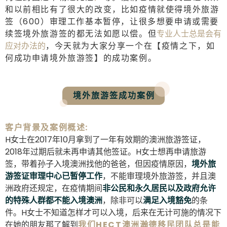
和以前相比有了很大的改变，比如疫情就使得境外旅游
签（600）审理工作基本暂停，让很多想要申请或需要
续签境外旅游签的都无法如愿以偿。但
专业人士总是会有
应对办法的
，今天就为大家分享一个在
【疫情之下，如
何成功申请境外旅游签】
的成功案例。
境外旅游签成功案例
客户背景及案例概述:
H女士在2017年10月拿到了一年有效期的澳洲旅游签证，
2018年过期后就未再申请其他签证。H女士想再申请旅游
签，带着孙子入境澳洲找他的爸爸，但因疫情原因，
境外旅
游签证审理中心已暂停工作
，不能审理境外旅游签，并且澳
洲政府还规定，在疫情期间
非公民和永久居民以及政府允许
的特殊人群都不能入境澳洲
，除非可以
满足入境豁免
的条
件。H女士不知道怎样才可以入境，后来在无计可施的情况下
在她的朋友那了解到
我们HECT澳洲瀚德移民团队总是能