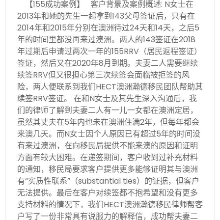
【155成功案例】 客户背景及案例概述: N女士在
2013年和她的先生一起拿到143父母签证后，只有在
2014年和2015年分别在澳洲待过24天和14天，之后5
年的时间里都没再来过澳洲。两人的143签证在2018
年过期后申请过两次一年的155RRV（居民返程签证）
签证，然后又在2020年8月到期。夫妻二人需要继续
续签RRV但又很担心第三次续签会面临被拒签的风
险，两人便联系到我们HECT澳洲瀚德移民团队帮助其
续签RRV签证。 在和N女士及其先生深入沟通后，我
们的律师了解到夫妻二人有一儿一女都在澳洲定居，
虽然其丈夫在5年内也未在澳洲住满2年，但每年都会
来澳几天。而N女士因个人原因已有超过5年的时间没
有来过澳洲，在向移民局提供不能来澳的原因和证明
方面有较大困难。在递签期间，客户收到过补充材料
的通知，移民局要求客户提供更多能够证明其与澳洲
有“实质性联系”（substantial ties）的证据，但客户
无法提供。最后在客户对续签都不抱希望和没有更多
支持材料的情况下，我们HECT澳洲瀚德移民律师帮客
户写了一份非常具有说服力的解释信，成功帮夫妻二