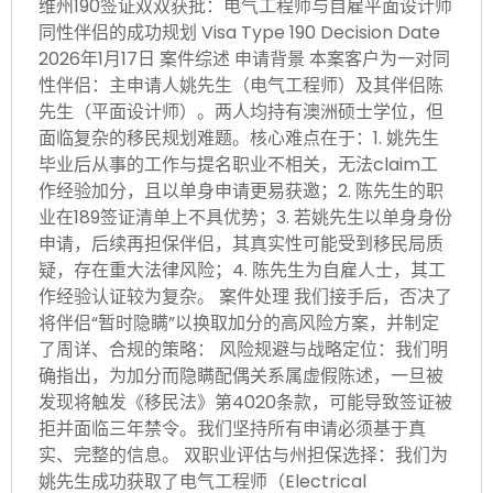
维州190签证双双获批：电气工程师与自雇平面设计师
同性伴侣的成功规划 Visa Type 190 Decision Date
2026年1月17日 案件综述 申请背景 本案客户为一对同
性伴侣：主申请人姚先生（电气工程师）及其伴侣陈
先生（平面设计师）。两人均持有澳洲硕士学位，但
面临复杂的移民规划难题。核心难点在于：1. 姚先生
毕业后从事的工作与提名职业不相关，无法claim工
作经验加分，且以单身申请更易获邀；2. 陈先生的职
业在189签证清单上不具优势；3. 若姚先生以单身身份
申请，后续再担保伴侣，其真实性可能受到移民局质
疑，存在重大法律风险；4. 陈先生为自雇人士，其工
作经验认证较为复杂。 案件处理 我们接手后，否决了
将伴侣“暂时隐瞒”以换取加分的高风险方案，并制定
了周详、合规的策略： 风险规避与战略定位：我们明
确指出，为加分而隐瞒配偶关系属虚假陈述，一旦被
发现将触发《移民法》第4020条款，可能导致签证被
拒并面临三年禁令。我们坚持所有申请必须基于真
实、完整的信息。 双职业评估与州担保选择：我们为
姚先生成功获取了电气工程师（Electrical