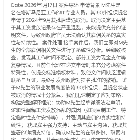
Date 2026年1月17日 案件综述 申请背景 M先生是一
名在塔斯马尼亚工作的IT专业人员，其190州担保提名
申请于2024年9月获批后遭遇取消。取消决定主要基
于其工资发放记录存在严重混乱，未能提供充分的证
明文件，导致州政府官员无法确认其雇佣关系的真实
性与持续性。 案件处理 接手案件后，我们立即对M先
生的全部雇佣相关文件进行了系统性分析。经细致核
查，发现其工作时间不稳定、部分工资为现金支付等
复杂情况，且前任代理在递交申请时未充分考虑案件
特殊性，仅提交标准模板材料，致使文件间缺乏逻辑
联系与互证，最终引发州政府对提名批准的撤销。 鉴
于M先生的职业发展高度依赖190州担保，且提名状态
被取消的情况十分紧急，我们迅速制定了应对策略：
构建完整解释框架：协助M先生起草详细法定声明，
逻辑性阐释工资发放混乱的成因（如项目制工作、特
定临时性支付安排等），并强调其雇佣的真实性和持
续性； 获取雇主强力支持：主动与雇主沟通，获取其
签署的详细支持信，确认M先生的在职身份、职责内