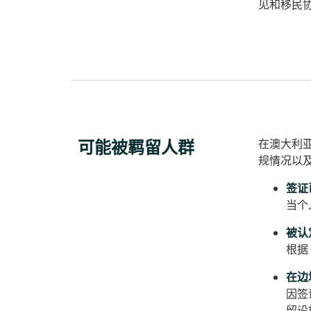
见和移民
可能被羁留人群
在澳大利
规情况以
签证
当个
被认定
根据
在边
因签
留设