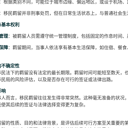
：根据类别不同，可能位于城市边缘、偏远地区，或设于机场、
：移民羁留并非刑事处罚，但在日常生活状态上，与普通社会生
与基本权利
管理
：被羁留人员需遵守统一管理制度，包括固定的作息时间、
保障
：羁留期间，当事人依法享有基本生活保障，如住宿、餐食
的不确定性
移民法下的羁留没有法定的最长期限。羁留时间可能短至数天，
移民局的风险评估，以及是否存在可行的签证或法律出路。
影响
事人而言，移民羁留往往发生得非常突然。这种毫无准备的状况
能使其后续的签证与法律选择变得更为复杂。
羁留的性质、目的和法律背景，是评估后续可行方案至关重要的