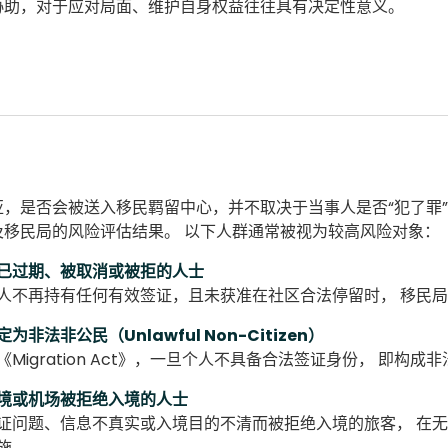
协助，对于应对局面、维护自身权益往往具有决定性意义。
亚，是否会被送入移民羁留中心，并不取决于当事人是否“犯了罪
及移民局的风险评估结果。 以下人群通常被视为较高风险对象：
已过期、被取消或被拒的人士
人不再持有任何有效签证，且未获准在社区合法停留时， 移民
为非法非公民（Unlawful Non-Citizen）
《Migration Act》，一旦个人不具备合法签证身份， 即
境或机场被拒绝入境的人士
证问题、信息不真实或入境目的不清而被拒绝入境的旅客， 在
施。