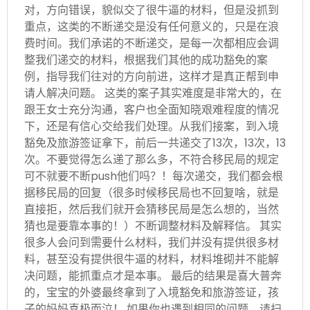
对，方向错误，貌似交了很牛逼的材料，但是没抓到
重点，这类的不断递交是没有任何意义的，只是在浪
费时间。我们承诺的不断递交，是每一次都相应会调
整我们递交的材料，根据我们其他的成功豁免的案
例，指导我们往对的方向前进，这样才是真正帮到申
请人解决问题。 这类的案子其实难度是非常大的，在
跟王女士充分沟通，客户也全面知晓艰难程度的情况
下，还是有信心交给我们处理。从我们接案，到入境
豁免及旅游签证拿下，前后一共递交了13次，13次，13
次。不要觉得怎么递了那么多，不符合移民局的规定
可不就要不断push他们吗？！每次递交，我们都会根
据移民局的回复（很多时候移民局也不回复啥，就是
直接拒，然后我们就开会猜移民局是怎么想的，当然
猜也是要靠本事的！）不断调整材料及解释信。 其实
很多人会问到需要什么材料，我们并没有提供很多材
料，甚至没有提供很牛逼的材料，材料堆砌并不能解
决问题，能抓重点才是本事。 最后的结果是喜大普奔
的，宝宝的外婆最终拿到了入境豁免和旅游签证，孩
子的妈妈喜极而泣！ 如果你也遇到相同的问题，请扫