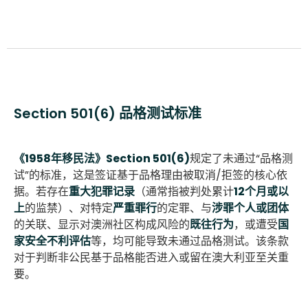
Section 501(6) 品格测试标准
《1958年移民法》Section 501(6)
规定了未通过“品格测
试”的标准，这是签证基于品格理由被取消/拒签的核心依
据。若存在
重大犯罪记录
（通常指被判处累计
12个月或以
上
的监禁）、对特定
严重罪行
的定罪、与
涉罪个人或团体
的关联、显示对澳洲社区构成风险的
既往行为
，或遭受
国
家安全不利评估
等，均可能导致未通过品格测试。该条款
对于判断非公民基于品格能否进入或留在澳大利亚至关重
要。