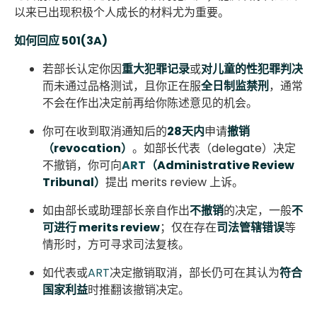
以来已出现积极个人成长的材料尤为重要。
如何回应 501(3A)
若部长认定你因
重大犯罪记录
或
对儿童的性犯罪判决
而未通过品格测试，且你正在服
全日制监禁刑
，通常
不会在作出决定前再给你陈述意见的机会。
你可在收到取消通知后的
28天内
申请
撤销
（revocation）
。如部长代表（delegate）决定
不撤销，你可向
ART
（Administrative Review
Tribunal）
提出 merits review 上诉。
如由部长或助理部长亲自作出
不撤销
的决定，一般
不
可进行 merits review
；仅在存在
司法管辖错误
等
情形时，方可寻求司法复核。
如代表或
ART
决定撤销取消，部长仍可在其认为
符合
国家利益
时推翻该撤销决定。