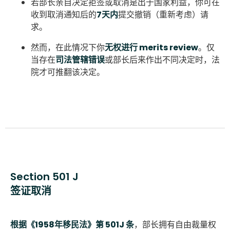
若部长亲自决定拒签或取消是出于国家利益，你可在
收到取消通知后的
7天内
提交撤销（重新考虑）请
求。
然而，在此情况下你
无权进行 merits review
。仅
当存在
司法管辖错误
或部长后来作出不同决定时，法
院才可推翻该决定。
Section 501 J
签证取消
根据《1958年移民法》第 501J 条
，部长拥有自由裁量权