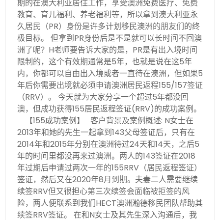
期的在澳大利亚居住工作，享受澳洲免费医疗、免费
教育、育儿福利、养老福利等，所以拿到澳大利亚永
久居民（PR）身份是许多计划移民澳洲的朋友们的终
极目标。 但拿到PR身份后是不是就可以长时间不回澳
洲了呢？H老师要告诉大家的是，PR是有出入境时间
限制的，这个有效期通常是5年，也就是说在这5年
内，你都可以自由出入境或者一直待在澳洲，但如果5
年后你需要出境就必须申请澳洲居民返程155/157签证
（RRV）。 今天就为大家分享一个超过5年都没回
澳，但成功获得155居民返程签证(RRV)的成功案例。
【155成功案例】 客户背景及案例概述: N女士在
2013年和她的先生一起拿到143父母签证后，只有在
2014年和2015年分别在澳洲待过24天和14天，之后5
年的时间里都没再来过澳洲。两人的143签证在2018
年过期后申请过两次一年的155RRV（居民返程签证）
签证，然后又在2020年8月到期。夫妻二人需要继续
续签RRV但又很担心第三次续签会面临被拒签的风
险，两人便联系到我们HECT澳洲瀚德移民团队帮助其
续签RRV签证。 在和N女士及其先生深入沟通后，我