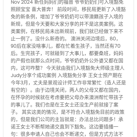
Nov 2024 新任妈妈们的福音 爷爷奶奶们可入境豁免
照顾宝宝 喜大普奔！ 前段时间，移民局更新了入境豁
免的新条例，增加了爷爷奶奶可以带澳籍孩子入境的
新规，但是今天要和大家分享的并不是这类案例。这
类案例，在移民局未出新规前，我们就已经做下来不
止一例了。没什么新奇的。 澳洲关闭边境后，80，
90后在家没啥事儿，都在忙着生孩子，当然还有70
后。生完孩子，可就碰到了大事儿，都要桑班，妈妈
的产假也就那么点时间，爷爷奶奶外公外婆又都在国
内，这可咋整？ 今天就由我们入境豁免大师级主理人
Judy分享个成功案例 入境豁免分享 王女士预产期在
今年3月，丈夫是景观设计师工作非常繁忙（造人还是
有空的）。由于边境关闭，两人的父母又都在国内，
在怀孕的时候就在考虑要把父母办来澳洲帮忙带孩子
的事儿了。我们也是在王女士还没生产前就接了案
子。 其实这类的情况，是不符合入境豁免目前的政策
的，但是我们公司的主旨就是：办法总比问题多！承
诺王女士不断帮她递交直到下豁免。这边要插播一
句：很多申请人自己也会不断递交，但是方式方法不