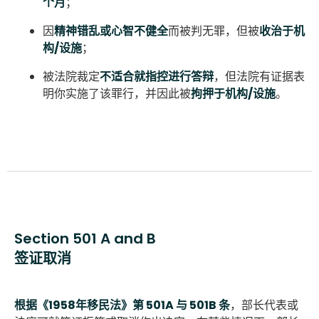
个月
；
因
精神错乱或心智不健全
而被判无罪，但被
收治于机
构/设施
；
被法院裁定
不适合就指控进行答辩
，但法院有证据表
明你实施了该罪行，并因此被
拘押于机构/设施
。
Section 501 A and B
签证取消
根据《1958年移民法》第 501A 与 501B 条
，部长代表或