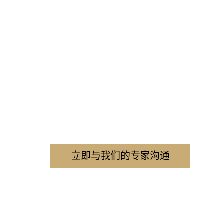
签证路上，有我们，
从复杂申请到上诉，我们用专业和经验，
为每一个值得的故事找到继续的机会。
现在联系，让方案更清晰，
立即与我们的专家沟通