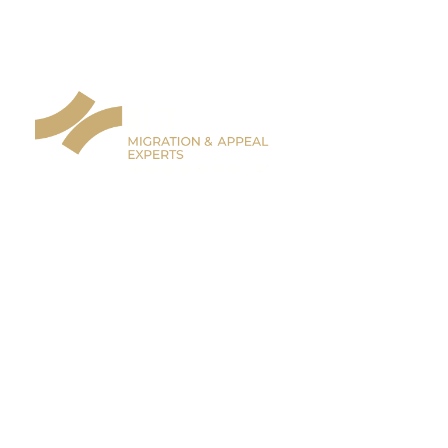
1300 770 585
澳洲签证上诉与ART复审专家
专注签证拒签、签证取消、ART复审与复杂上
诉案件，协助您分析风险、梳理证据，并制定
更清晰稳妥的下一步方案
签证被拒或被取消？您可能仍有签证上诉机
会。无论是签证拒签上诉还是签证取消上诉，
在符合条件下可通过 ART 上诉 争取重新审
视。
澳洲签证上诉
的关键在于是否及时采取正