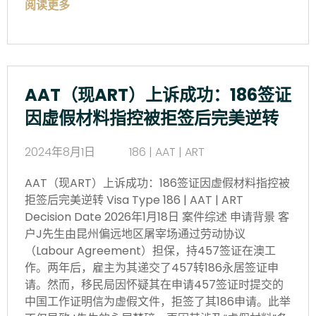
阅读更多
AAT（现ART）上诉成功：186签证
因虚假材料指控被拒签后完美逆转
2024年8月1日
186 | AAT | ART
AAT（现ART）上诉成功：186签证因虚假材料指控被
拒签后完美逆转 Visa Type 186 | AAT | ART
Decision Date 2026年1月18日 案件综述
申请背景 客
户J先生由昆州偏远地区屠宰场通过劳动协议
（Labour Agreement）担保，持457签证在澳工
作。两年后，雇主为其递交了457转186永居签证申
请。然而，移民局因怀疑其在申请457签证时提交的
中国工作证明信为虚假文件，拒签了其186申请。此举