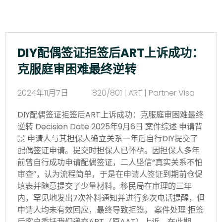
DIY配偶签证拒签后ART上诉成功：
克服庭审困难最终逆转
2024年11月7日
820/801 | ART | Partner Visa
DIY配偶签证拒签后ART上诉成功：克服庭审困难最终
逆转 Decision Date 2025年9月6日 案件综述
申请背
景 申请人与其担保人确立关系一年后自行DIY提交了
配偶签证申请。提交时担保人已怀孕。因担保人多年
前曾自行成功申请配偶签证，二人坚信“真实关系不怕
审查”，认为流程简单，于是在申请人签证到期前仓促
填表并随意提交了少量材料。移民局在审理的三年
内，罕见地发出7次补料通知并进行多次电话提醒，但
申请人均未有效回应，最终导致拒签。 案件处理
拒签
后客户委托我们递交ART（原AAT）上诉。在此期