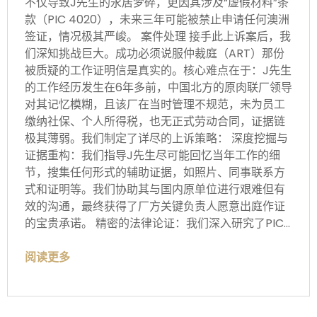
不仅导致J先生的永居梦碎，更因其涉及“虚假材料”条
款（PIC 4020），未来三年可能被禁止申请任何澳洲
签证，情况极其严峻。 案件处理
接手此上诉案后，我
们深知挑战巨大。成功必须说服仲裁庭（ART）那份
被质疑的工作证明信是真实的。核心难点在于：J先生
的工作经历发生在6年多前，中国北方的原肉联厂领导
对其记忆模糊，且该厂在当时管理不规范，未为员工
缴纳社保、个人所得税，也无正式劳动合同，证据链
极其薄弱。我们制定了详尽的上诉策略： 深度挖掘与
证据重构：我们指导J先生尽可能回忆当年工作的细
节，搜集任何形式的辅助证据，如照片、同事联系方
式和证明等。我们协助其与国内原单位进行艰难但有
效的沟通，最终获得了厂方关键负责人愿意出庭作证
的宝贵承诺。 精密的法律论证：我们深入研究了PIC…
阅读更多