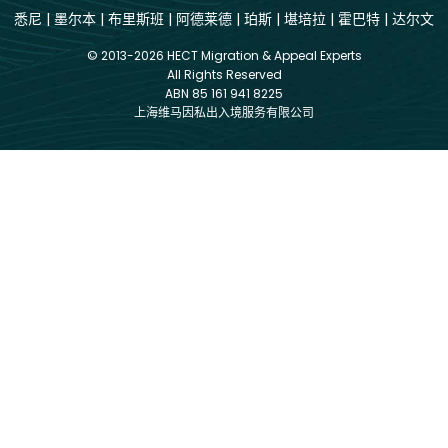
悉尼
|
墨尔本
|
布里斯班
|
阿德莱德
|
珀斯
|
堪培拉
|
霍巴特
|
达尔文
© 2013-2026 HECT Migration & Appeal Experts
All Rights Reserved
ABN 85 161 941 8225
上海维马因私出入境服务有限公司