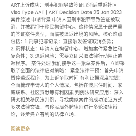
ART上诉成功：刑事犯罪导致签证取消后重返社区
Visa Type AAT | ART Decision Date 25 Jan 2023
案件综述
申请背景 申请人因刑事犯罪导致签证被取
消，并被羁押于移民拘留中心。这种情况属于最严重
的签证案件类型，面临被遣返出境的风险。核心难点
包括：1. 刑事犯罪记录：直接触发签证取消条款；
2. 羁押状态：申请人在拘留中心，增加案件紧急性和
复杂性；3. 遣返风险：需要立即采取法律行动阻止遣
返程序。 案件处理
我们接手这一紧急案件后，立即采
取了全面的法律应对策略： 紧急法律干预：首先申请
暂停遣返程序，为上诉争取时间 有利证据深度挖掘：
全面梳理申请人的个人情况，包括在澳居住时间、家
庭联系、社区贡献等有利因素 判例法研究应用：深入
研究相关移民法判例，寻找类似案件的成功论证方式
多次法律交锋：与移民局外聘律师进行多轮法律辩
论，逐步建立有利的法律立场…
阅读更多