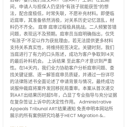
间，申请人与担保人仍坚持“有孩子就能获签”的想
法，配合度极低，时常失联，不愿补充材料。即便临
近庭审，其准备依然消极，对关系历史记忆混乱，材
料仍不齐全。 庭审 庭审过程极具挑战。二人频繁答错
问题，表现远不及预期。庭审员当庭明确指出，仅凭
“有孩子”不足以作为获批理由，若无法提供更多材料
支持关系真实性，将维持拒签决定。关键时刻，我们
当庭进行了有力的口头陈述，成功为客户争取到14天
的最后补料机会。 上诉结果
至此客户才意识到严重
性。在14天内，我们全力协助客户分析庭审问题、查
找关键证据、逐一解答庭审员质疑，并通过一份详尽
的法律陈述书全面论述了申请背景与情况，最终成功
说服仲裁庭将案件发回移民局重审。本案从首次递交
到AAT出结果历时超5年，凸显了专业指导与充分证据
在复杂签证上诉中的决定性作用。 Administrative
Appeals Tribunal ART结果通知 免责申明本网站所
展示的所有案例研究均基于HECT Migration &…