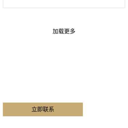
加载更多
还不确定该从哪里开始？
告诉我们您的情况，我们会帮您梳理思路，让签证之路更清
晰、更有方向。
立即联系