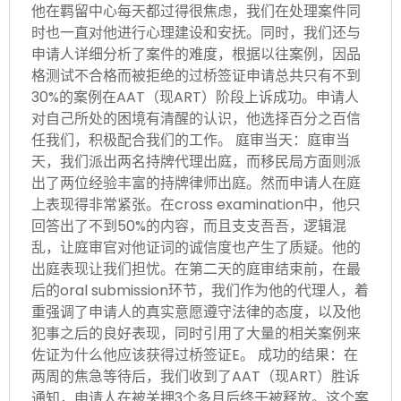
他在羁留中心每天都过得很焦虑，我们在处理案件同
时也一直对他进行心理建设和安抚。同时，我们还与
申请人详细分析了案件的难度，根据以往案例，因品
格测试不合格而被拒绝的过桥签证申请总共只有不到
30%的案例在AAT（现ART）阶段上诉成功。申请人
对自己所处的困境有清醒的认识，他选择百分之百信
任我们，积极配合我们的工作。 庭审当天：庭审当
天，我们派出两名持牌代理出庭，而移民局方面则派
出了两位经验丰富的持牌律师出庭。然而申请人在庭
上表现得非常紧张。在cross examination中，他只
回答出了不到50%的内容，而且支支吾吾，逻辑混
乱，让庭审官对他证词的诚信度也产生了质疑。他的
出庭表现让我们担忧。在第二天的庭审结束前，在最
后的oral submission环节，我们作为他的代理人，着
重强调了申请人的真实意愿遵守法律的态度，以及他
犯事之后的良好表现，同时引用了大量的相关案例来
佐证为什么他应该获得过桥签证E。 成功的结果：在
两周的焦急等待后，我们收到了AAT（现ART）胜诉
通知，申请人在被关押3个多月后终于被释放。这个案