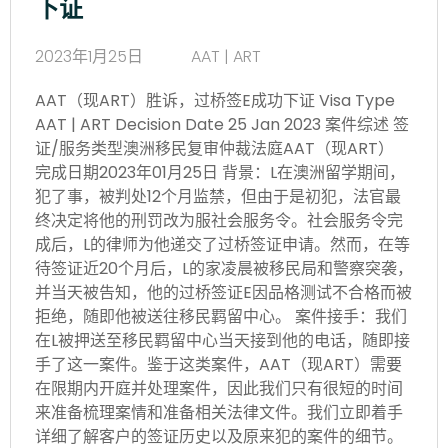
下证
2023年1月25日
AAT | ART
AAT（现ART）胜诉，过桥签E成功下证 Visa Type
AAT | ART Decision Date 25 Jan 2023 案件综述 签
证/服务类型澳洲移民复审仲裁法庭AAT（现ART）
完成日期2023年01月25日 背景：L在澳洲留学期间，
犯了事，被判处12个月监禁，但由于是初犯，法官最
终决定将他的刑罚改为服社会服务令。社会服务令完
成后，L的律师为他递交了过桥签证申请。然而，在等
待签证近20个月后，L的家凌晨被移民局和警察突袭，
并当天被告知，他的过桥签证E因品格测试不合格而被
拒绝，随即他被送往移民羁留中心。 案件接手：我们
在L被押送至移民羁留中心当天接到他的电话，随即接
手了这一案件。鉴于这类案件，AAT（现ART）需要
在限期内开庭并处理案件，因此我们只有很短的时间
来准备梳理案情和准备相关法律文件。我们立即着手
详细了解客户的签证历史以及原来犯的案件的细节。