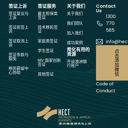
签证上诉
签证服务
关于我们
Contact
Us
签证复议与
雇主担保类
关于我们
1300
上诉
签证
770
我们团队
签证拒签上
技术移民签
585
诉
证
加入我们
签证取消上
家庭类签证
info@hec
成功案例
诉
简化有用的
学生签证
点
资源
签证条款与
击
豁免
添
NIV 国家创新
开设澳洲银
签证
加
行账户
移民羁留中
微
心协助
信
其他签证
Code of
Conduct