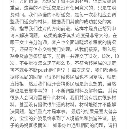
对，方向错误，貌似交了很牛逼的材料，但是没抓到
重点，这类的不断递交是没有任何意义的，只是在浪
费时间。我们承诺的不断递交，是每一次都相应会调
整我们递交的材料，根据我们其他的成功豁免的案
例，指导我们往对的方向前进，这样才是真正帮到申
请人解决问题。 这类的案子其实难度是非常大的，在
跟王女士充分沟通，客户也全面知晓艰难程度的情况
下，还是有信心交给我们处理。从我们接案，到入境
豁免及旅游签证拿下，前后一共递交了13次，13次，13
次。不要觉得怎么递了那么多，不符合移民局的规定
可不就要不断push他们吗？！每次递交，我们都会根
据移民局的回复（很多时候移民局也不回复啥，就是
直接拒，然后我们就开会猜移民局是怎么想的，当然
猜也是要靠本事的！）不断调整材料及解释信。 其实
很多人会问到需要什么材料，我们并没有提供很多材
料，甚至没有提供很牛逼的材料，材料堆砌并不能解
决问题，能抓重点才是本事。 最后的结果是喜大普奔
的，宝宝的外婆最终拿到了入境豁免和旅游签证，孩
子的妈妈喜极而泣！ 如果你也遇到相同的问题，请扫