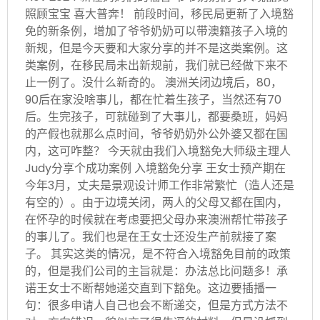
照顾宝宝 喜大普奔！ 前段时间，移民局更新了入境豁
免的新条例，增加了爷爷奶奶可以带澳籍孩子入境的
新规，但是今天要和大家分享的并不是这类案例。这
类案例，在移民局未出新规前，我们就已经做下来不
止一例了。没什么新奇的。 澳洲关闭边境后，80，
90后在家没啥事儿，都在忙着生孩子，当然还有70
后。生完孩子，可就碰到了大事儿，都要桑班，妈妈
的产假也就那么点时间，爷爷奶奶外公外婆又都在国
内，这可咋整？ 今天就由我们入境豁免大师级主理人
Judy分享个成功案例 入境豁免分享 王女士预产期在
今年3月，丈夫是景观设计师工作非常繁忙（造人还是
有空的）。由于边境关闭，两人的父母又都在国内，
在怀孕的时候就在考虑要把父母办来澳洲帮忙带孩子
的事儿了。我们也是在王女士还没生产前就接了案
子。 其实这类的情况，是不符合入境豁免目前的政策
的，但是我们公司的主旨就是：办法总比问题多！承
诺王女士不断帮她递交直到下豁免。这边要插播一
句：很多申请人自己也会不断递交，但是方式方法不