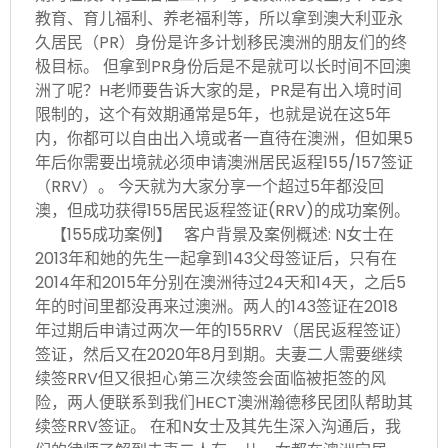
教育、育儿福利、养老福利等，所以拿到澳大利亚永
久居民（PR）身份是许多计划移民澳洲的朋友们的终
极目标。 但拿到PR身份后是不是就可以长时间不回澳
洲了呢？H老师要告诉大家的是，PR是有出入境时间
限制的，这个有效期通常是5年，也就是说在这5年
内，你都可以自由出入境或者一直待在澳洲，但如果5
年后你需要出境就必须申请澳洲居民返程155/157签证
（RRV）。 今天就为大家分享一个超过5年都没回
澳，但成功获得155居民返程签证(RRV)的成功案例。
【155成功案例】 客户背景及案例概述: N女士在
2013年和她的先生一起拿到143父母签证后，只有在
2014年和2015年分别在澳洲待过24天和14天，之后5
年的时间里都没再来过澳洲。两人的143签证在2018
年过期后申请过两次一年的155RRV（居民返程签证）
签证，然后又在2020年8月到期。夫妻二人需要继续
续签RRV但又很担心第三次续签会面临被拒签的风
险，两人便联系到我们HECT澳洲瀚德移民团队帮助其
续签RRV签证。 在和N女士及其先生深入沟通后，我