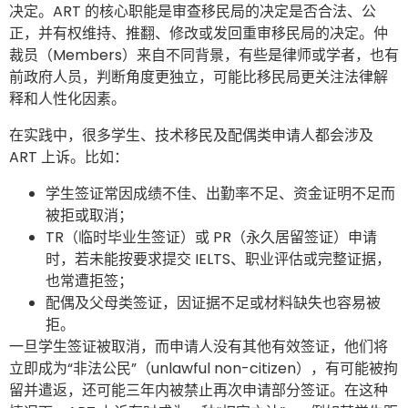
决定。ART 的核心职能是审查移民局的决定是否合法、公
正，并有权维持、推翻、修改或发回重审移民局的决定。仲
裁员（Members）来自不同背景，有些是律师或学者，也有
前政府人员，判断角度更独立，可能比移民局更关注法律解
释和人性化因素。
在实践中，很多学生、技术移民及配偶类申请人都会涉及
ART 上诉。比如：
学生签证常因成绩不佳、出勤率不足、资金证明不足而
被拒或取消；
TR（临时毕业生签证）或 PR（永久居留签证）申请
时，若未能按要求提交 IELTS、职业评估或完整证据，
也常遭拒签；
配偶及父母类签证，因证据不足或材料缺失也容易被
拒。
一旦学生签证被取消，而申请人没有其他有效签证，他们将
立即成为“非法公民”（unlawful non-citizen），有可能被拘
留并遣返，还可能三年内被禁止再次申请部分签证。在这种