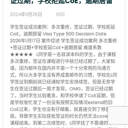
证过期，学校拒延CoE，逾期居留
2024年11月26日
500
学生签证成功案例：多次重修，签证过期，学校拒延
CoE，逾期居留 Visa Type 500 Decision Date
2026年1月17日 案件综述 学生签证成功案例 多次重修
+签证过期+学校拒延CoE+逾期居留 难度系数
★★★★★ L同学是一名就读本科的学生，由于课程
多次重修，签证在课程进行中就已经过期了，大家知
道，因为邮件在国内并不是一个十分常用的沟通方
式，所以大多学生没有养成查邮件的习惯，学校在L同
学签证到期前就已经通知学生安排续签，但是无奈学
生在签证过期后一周才发现，OMG，签证已经过期
了。当时学生比较着急，和学校申请了CoE延期，但
是学校匆忙发了一份没有按照实际情况extend的旧
CoE过来，学生也没有仔细看，就直接交到了移民
局，导致学生实际获批签证的时长仍然无法cover到
课程结束。到第二次续签时，L同学找了不靠谱的中