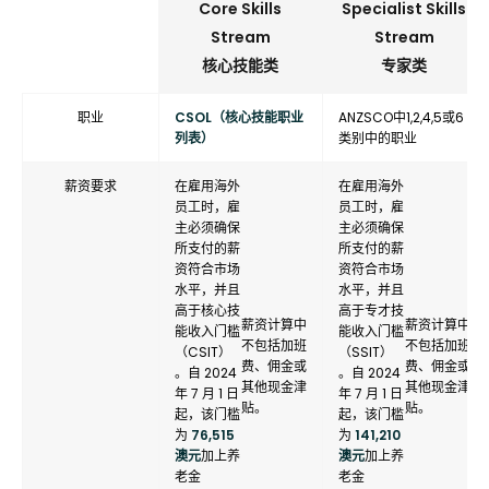
Core Skills
Specialist Skills
Stream
Stream
核心技能类
专家类
职业
CSOL（核心技能职业
ANZSCO中1,2,4,5或6
列表）
类别中的职业
薪资要求
在雇用海外
在雇用海外
员工时，雇
员工时，雇
主必须确保
主必须确保
所支付的薪
所支付的薪
资符合市场
资符合市场
水平，并且
水平，并且
高于核心技
高于专才技
薪资计算中
薪资计算中
能收入门槛
能收入门槛
不包括加班
不包括加班
（CSIT）
（SSIT）
费、佣金或
费、佣金或
。自 2024
。自 2024
其他现金津
其他现金津
年 7 月 1 日
年 7 月 1 日
贴。
贴。
起，该门槛
起，该门槛
为
76,515
为
141,210
澳元
加上养
澳元
加上养
老金
老金