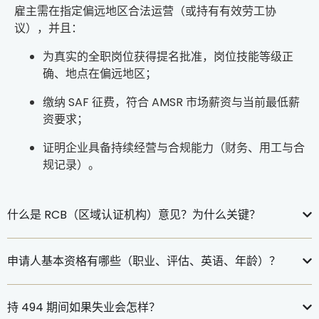
雇主需在
指定偏远地区
合法运营（或持有有效
劳工协
议
），并且：
为真实的全职岗位获得
提名批准
，岗位技能等级正
确、地点在偏远地区；
缴纳
SAF 征费
，符合
AMSR 市场薪资
与当前最低薪
资要求；
证明企业具备持续经营与合规能力（财务、用工与合
规记录）。
什么是 RCB（区域认证机构）意见？为什么关键？
申请人基本资格有哪些（职业、评估、英语、年龄）？
持 494 期间如果失业会怎样？