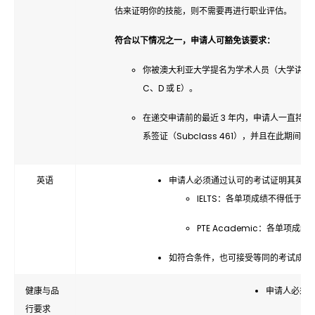
估来证明你的技能，则不需要再进行职业评估。
符合以下情况之一，申请人可豁免该要求：
你被澳大利亚大学提名为学术人员（大学讲师Univers
C、D 或 E）。
在递交申请前的最近 3 年内，申请人一直持有新
系签证（Subclass 461），并且在此期间
英语
申请人必须通过认可的考试证明其英语
IELTS：各单项成绩不得低于 6 
PTE Academic：各单项成绩
如符合条件，也可接受等同的考试成绩
健康与品
申请人必须
行要求