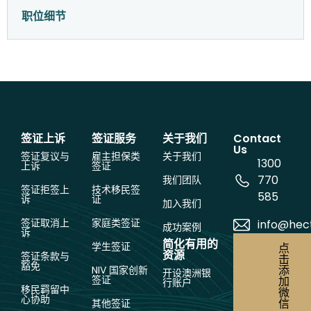
职位细节
签证上诉
签证服务
关于我们
Contact
Us
签证复议与
雇主担保类
关于我们
1300
上诉
签证
770
我们团队
签证拒签上
技术移民签
585
诉
证
加入我们
签证取消上
家庭类签证
info@hec
成功案例
诉
简化有用的
学生签证
点
资源
签证条款与
击
豁免
添
NIV 国家创新
开设澳洲银
签证
加
行账户
移民羁留中
微
心协助
信
其他签证