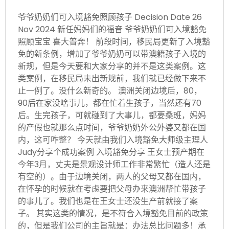
爷爷奶奶们可入境豁免照顾孩子 Decision Date 26
Nov 2024 新任妈妈们的福音 爷爷奶奶们可入境豁免
照顾宝宝 喜大普奔！ 前段时间，移民局更新了入境豁
免的新条例，增加了爷爷奶奶可以带澳籍孩子入境的
新规，但是今天要和大家分享的并不是这类案例。这
类案例，在移民局未出新规前，我们就已经做下来不
止一例了。没什么新奇的。 澳洲关闭边境后，80，
90后在家没啥事儿，都在忙着生孩子，当然还有70
后。生完孩子，可就碰到了大事儿，都要桑班，妈妈
的产假也就那么点时间，爷爷奶奶外公外婆又都在国
内，这可咋整？ 今天就由我们入境豁免大师级主理人
Judy分享个成功案例 入境豁免分享 王女士预产期在
今年3月，丈夫是景观设计师工作非常繁忙（造人还是
有空的）。由于边境关闭，两人的父母又都在国内，
在怀孕的时候就在考虑要把父母办来澳洲帮忙带孩子
的事儿了。我们也是在王女士还没生产前就接了案
子。 其实这类的情况，是不符合入境豁免目前的政策
的，但是我们公司的主旨就是：办法总比问题多！承