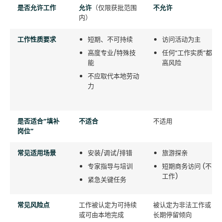
是否允许工作
允许
（仅限获批范围
不允许
内）
工作性质要求
短期、不可持续
访问活动为主
高度专业/特殊技
任何“工作实质”都
能
高风险
不应取代本地劳动
力
是否适合“填补
不适合
不适用
岗位”
常见适用场景
安装/调试/排错
旅游探亲
专家指导与培训
短期商务访问 (不
工作)
紧急关键任务
常见风险点
工作被认定为可持续
被认定为非法工作或
或可由本地完成
长期停留倾向