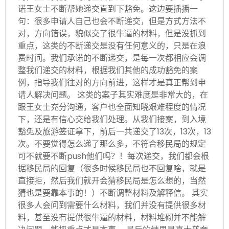
诺王女士不断帮她递交直到下豁免。这边要插播一
句：很多申请人自己也会不断递交，但是方式方法不
对，方向错误，貌似交了很牛逼的材料，但是没抓到
重点，这类的不断递交是没有任何意义的，只是在浪
费时间。我们承诺的不断递交，是每一次都相应会调
整我们递交的材料，根据我们其他的成功豁免的案
例，指导我们往对的方向前进，这样才是真正帮到申
请人解决问题。 这类的案子其实难度是非常大的，在
跟王女士充分沟通，客户也全面知晓艰难程度的情况
下，还是有信心交给我们处理。从我们接案，到入境
豁免及旅游签证拿下，前后一共递交了13次，13次，13
次。不要觉得怎么递了那么多，不符合移民局的规定
可不就要不断push他们吗？！每次递交，我们都会根
据移民局的回复（很多时候移民局也不回复啥，就是
直接拒，然后我们就开会猜移民局是怎么想的，当然
猜也是要靠本事的！）不断调整材料及解释信。 其实
很多人会问到需要什么材料，我们并没有提供很多材
料，甚至没有提供很牛逼的材料，材料堆砌并不能解