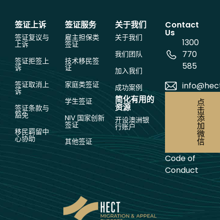
签证上诉
签证服务
关于我们
Contact
Us
签证复议与
雇主担保类
关于我们
1300
上诉
签证
770
我们团队
签证拒签上
技术移民签
585
诉
证
加入我们
签证取消上
家庭类签证
info@hec
成功案例
诉
简化有用的
学生签证
点
资源
签证条款与
击
豁免
添
NIV 国家创新
开设澳洲银
签证
加
行账户
移民羁留中
微
心协助
信
其他签证
Code of
Conduct