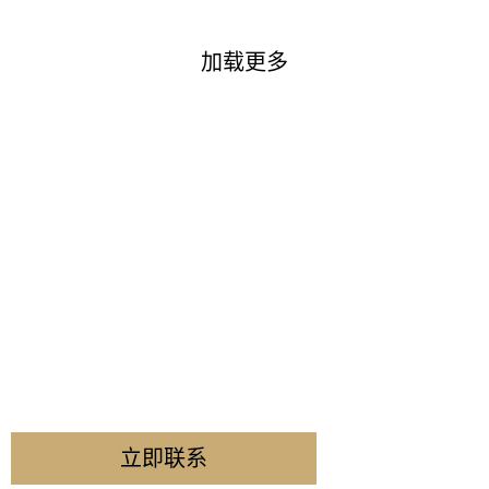
加载更多
还不确定该从哪里开始？
告诉我们您的情况，我们会帮您梳理思路，让签证之路更清
晰、更有方向。
立即联系