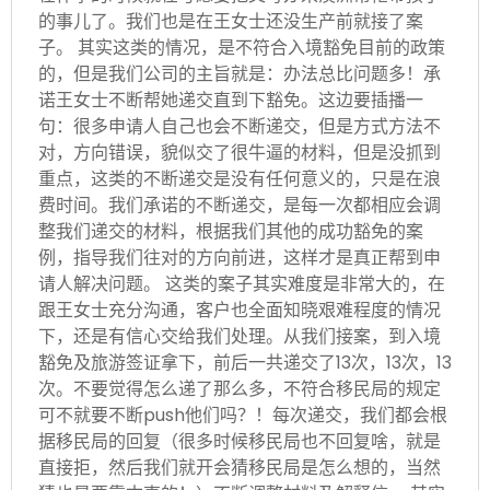
的事儿了。我们也是在王女士还没生产前就接了案
子。 其实这类的情况，是不符合入境豁免目前的政策
的，但是我们公司的主旨就是：办法总比问题多！承
诺王女士不断帮她递交直到下豁免。这边要插播一
句：很多申请人自己也会不断递交，但是方式方法不
对，方向错误，貌似交了很牛逼的材料，但是没抓到
重点，这类的不断递交是没有任何意义的，只是在浪
费时间。我们承诺的不断递交，是每一次都相应会调
整我们递交的材料，根据我们其他的成功豁免的案
例，指导我们往对的方向前进，这样才是真正帮到申
请人解决问题。 这类的案子其实难度是非常大的，在
跟王女士充分沟通，客户也全面知晓艰难程度的情况
下，还是有信心交给我们处理。从我们接案，到入境
豁免及旅游签证拿下，前后一共递交了13次，13次，13
次。不要觉得怎么递了那么多，不符合移民局的规定
可不就要不断push他们吗？！每次递交，我们都会根
据移民局的回复（很多时候移民局也不回复啥，就是
直接拒，然后我们就开会猜移民局是怎么想的，当然