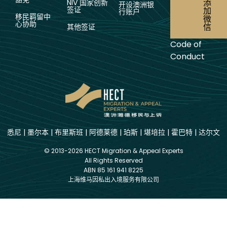
添
NIV 国家创新
开设澳洲银
签证
加
行账户
移民羁留中
微
心协助
信
其他签证
Code of
Conduct
悉尼
|
墨尔本
|
布里斯班
|
阿德莱德
|
珀斯
|
堪培拉
|
霍巴特
|
达尔文
© 2013-2026 HECT Migration & Appeal Experts
All Rights Reserved
ABN 85 161 941 8225
上海维马因私出入境服务有限公司