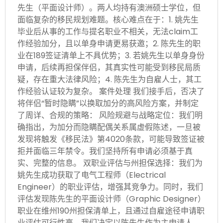
先生（平面设计师）。两人均持有澳洲硕士学位，但
面临复杂的移民规划难题。核心难点在于：1. 姚先生
毕业后从事的工作与提名职业不相关，无法claim工
作经验加分，且以单身申请更易获邀；2. 陈先生的职
业在189签证清单上不具优势；3. 若姚先生以单身身份
申请，后续再担保伴侣，其真实性可能受到移民局质
疑，存在重大法律风险；4. 陈先生为自雇人士，其工
作经验认证较为复杂。 案件处理 我们接手后，否决了
将伴侣“暂时隐瞒”以换取加分的高风险方案，并制定
了周详、合规的策略： 风险规避与战略定位：我们明
确指出，为加分而隐瞒配偶关系属虚假陈述，一旦被
发现将触发《移民法》第4020条款，可能导致签证被
拒并面临三年禁令。我们坚持所有申请必须基于真
实、完整的信息。 双职业评估与州担保选择：我们为
姚先生成功获取了电气工程师（Electrical
Engineer）的职业评估，增强其竞争力。同时，我们
评估发现陈先生的平面设计师（Graphic Designer）
职业在维州190州担保清单上，且通过自雇途径申请职
业评估可行性高。我们决定以陈先生作为主申请人，