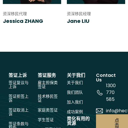
资深移民代理
资深移民经理
Jessica ZHANG
Jane LIU
签证上诉
签证服务
关于我们
Contact
Us
签证复议与
雇主担保类
关于我们
1300
上诉
签证
770
我们团队
签证拒签上
技术移民签
585
诉
证
加入我们
签证取消上
家庭类签证
info@hec
成功案例
诉
简化有用的
学生签证
点
资源
签证条款与
击
豁免