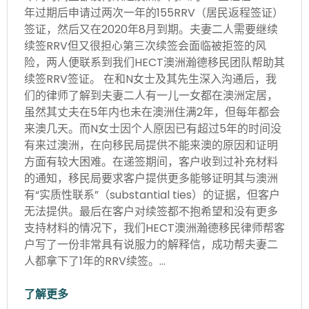
年过期后申请过两次一年的155RRV（居民返程签证）
签证，然后又在2020年8月到期。夫妻二人需要继续
续签RRV但又很担心第三次续签会面临被拒签的风
险，两人便联系到我们HECT澳洲瀚德移民团队帮助其
续签RRV签证。 在和N女士及其先生深入沟通后，我
们的律师了解到夫妻二人有一儿一女都在澳洲定居，
虽然其丈夫在5年内也未在澳洲住满2年，但每年都会
来澳几天。而N女士因个人原因已有超过5年的时间没
有来过澳洲，在向移民局提供不能来澳的原因和证明
方面有较大困难。在递签期间，客户收到过补充材料
的通知，移民局要求客户提供更多能够证明其与澳洲
有“实质性联系”（substantial ties）的证据，但客户
无法提供。最后在客户对续签都不抱希望和没有更多
支持材料的情况下，我们HECT澳洲瀚德移民律师帮客
户写了一份非常具有说服力的解释信，成功帮夫妻二
人都拿下了1年的RRV续签。…
了解更多