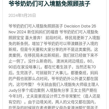
爷爷奶奶们可入境豁免照顾孩子
2024年11月26日
爷爷奶奶们可入境豁免照顾孩子 Decision Date 26
Nov 2024 新任妈妈们的福音 爷爷奶奶们可入境豁免
照顾宝宝 喜大普奔！ 前段时间，移民局更新了入境豁
免的新条例，增加了爷爷奶奶可以带澳籍孩子入境的
新规，但是今天要和大家分享的并不是这类案例。这
类案例，在移民局未出新规前，我们就已经做下来不
止一例了。没什么新奇的。 澳洲关闭边境后，80，
90后在家没啥事儿，都在忙着生孩子，当然还有70
后。生完孩子，可就碰到了大事儿，都要桑班，妈妈
的产假也就那么点时间，爷爷奶奶外公外婆又都在国
内，这可咋整？ 今天就由我们入境豁免大师级主理人
Judy分享个成功案例 入境豁免分享 王女士预产期在
今年3月，丈夫是景观设计师工作非常繁忙（造人还是
有空的）。由于边境关闭，两人的父母又都在国内，
在怀孕的时候就在考虑要把父母办来澳洲帮忙带孩子