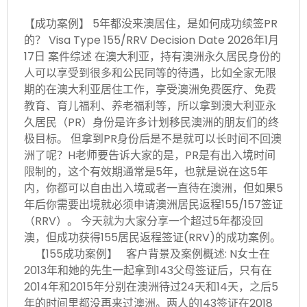
【成功案例】 5年都没来澳居住，是如何成功续签PR
的？ Visa Type 155/RRV Decision Date 2026年1月
17日 案件综述 在澳大利亚，持有澳洲永久居民身份的
人可以享受到很多和公民同等的待遇，比如全家无限
期的在澳大利亚居住工作，享受澳洲免费医疗、免费
教育、育儿福利、养老福利等，所以拿到澳大利亚永
久居民（PR）身份是许多计划移民澳洲的朋友们的终
极目标。 但拿到PR身份后是不是就可以长时间不回澳
洲了呢？H老师要告诉大家的是，PR是有出入境时间
限制的，这个有效期通常是5年，也就是说在这5年
内，你都可以自由出入境或者一直待在澳洲，但如果5
年后你需要出境就必须申请澳洲居民返程155/157签证
（RRV）。 今天就为大家分享一个超过5年都没回
澳，但成功获得155居民返程签证(RRV)的成功案例。
【155成功案例】 客户背景及案例概述: N女士在
2013年和她的先生一起拿到143父母签证后，只有在
2014年和2015年分别在澳洲待过24天和14天，之后5
年的时间里都没再来过澳洲。两人的143签证在2018