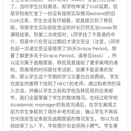
了。当时学生比较着急，和学校申请了CoE延期，但
是学校匆忙发了一份没有按照实际情况extend的旧
CoE过来，学生也没有仔细看，就直接交到了移民
局，导致学生实际获批签证的时长仍然无法cover到
课程结束。到第二次续签时，L同学找了不靠谱的中
介，但是中介在签证过期后才递交签证（注意，L同学
在前一次递交签证是使用了28天Grace Period，想
要了解更多关于Grace Period，请参见xxxx） ，所
以这次属于逾期居留，移民局直接给了要求离境的通
知，而离境的时间是在考试前，如果不能妥善的安
排，那么学生这个学期的学习又要白白浪费掉。 学生
在朋友的推荐下找到了HECT的老师，通过和老师的深
入交谈，并确认学生之前和学校及移民局的往来邮
件，我们全面掌握了学生的整体情况。在经过和学校
Academic manager的有效沟通后，在学生离境之
前为学生争取到了境外补考的机会，确认学生不再有
任何违反签证条款及逾期居留的情况发生。 你以为这
就结束了么？不，学校偶尔也会闹闹小脾气。学生拿