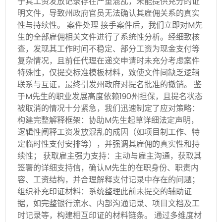
于其工资发放记录存在严重混乱，未能提供充分的证
明文件，导致州政府官员无法确认其雇佣关系的真实
性与持续性。 案件处理 接手案件后，我们立即对M先
生的全部雇佣相关文件进行了系统性分析。经细致核
查，发现其工作时间不稳定、部分工资为现金支付等
复杂情况，且前任代理在递交申请时未充分考虑案件
特殊性，仅提交标准模板材料，致使文件间缺乏逻辑
联系与互证，最终引发州政府对提名批准的撤销。 鉴
于M先生的职业发展高度依赖190州担保，且提名状态
被取消的情况十分紧急，我们迅速制定了应对策略：
构建完整解释框架：协助M先生起草详细法定声明，
逻辑性阐释工资发放混乱的成因（如项目制工作、特
定临时性支付安排等），并强调其雇佣的真实性和持
续性； 获取雇主强力支持：主动与雇主沟通，获取其
签署的详细支持信，确认M先生的在职身份、职责内
容、工资结构，并合理解释支付记录中存在的问题；
组织补充印证材料：系统整理此前未提交的辅助证
据，如完整银行流水、内部沟通记录、项目文档及工
时记录等，构建相互印证的材料链条。 通过多维度材