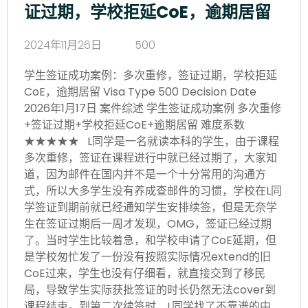
证过期，学校拒延CoE，逾期居留
2024年11月26日
500
学生签证成功案例：多次重修，签证过期，学校拒延
CoE，逾期居留 Visa Type 500 Decision Date
2026年1月17日 案件综述 学生签证成功案例 多次重修
+签证过期+学校拒延CoE+逾期居留 难度系数
★★★★★ L同学是一名就读本科的学生，由于课程
多次重修，签证在课程进行中就已经过期了，大家知
道，因为邮件在国内并不是一个十分常用的沟通方
式，所以大多学生没有养成查邮件的习惯，学校在L同
学签证到期前就已经通知学生安排续签，但是无奈学
生在签证过期后一周才发现，OMG，签证已经过期
了。当时学生比较着急，和学校申请了CoE延期，但
是学校匆忙发了一份没有按照实际情况extend的旧
CoE过来，学生也没有仔细看，就直接交到了移民
局，导致学生实际获批签证的时长仍然无法cover到
课程结束。到第二次续签时，L同学找了不靠谱的中