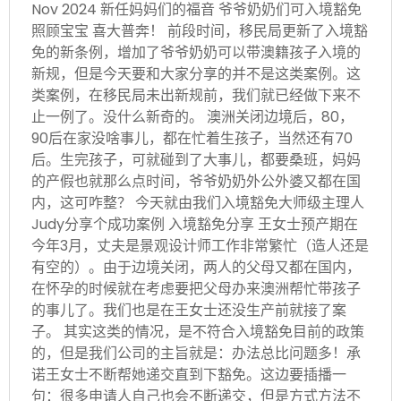
Nov 2024 新任妈妈们的福音 爷爷奶奶们可入境豁免
照顾宝宝 喜大普奔！ 前段时间，移民局更新了入境豁
免的新条例，增加了爷爷奶奶可以带澳籍孩子入境的
新规，但是今天要和大家分享的并不是这类案例。这
类案例，在移民局未出新规前，我们就已经做下来不
止一例了。没什么新奇的。 澳洲关闭边境后，80，
90后在家没啥事儿，都在忙着生孩子，当然还有70
后。生完孩子，可就碰到了大事儿，都要桑班，妈妈
的产假也就那么点时间，爷爷奶奶外公外婆又都在国
内，这可咋整？ 今天就由我们入境豁免大师级主理人
Judy分享个成功案例 入境豁免分享 王女士预产期在
今年3月，丈夫是景观设计师工作非常繁忙（造人还是
有空的）。由于边境关闭，两人的父母又都在国内，
在怀孕的时候就在考虑要把父母办来澳洲帮忙带孩子
的事儿了。我们也是在王女士还没生产前就接了案
子。 其实这类的情况，是不符合入境豁免目前的政策
的，但是我们公司的主旨就是：办法总比问题多！承
诺王女士不断帮她递交直到下豁免。这边要插播一
句：很多申请人自己也会不断递交，但是方式方法不