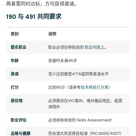
两者需同时达标，方可获得邀请。
190 与 491 共同要求
类别
说明
提名职业
职业必须在移民局的
职业列表
上。
年龄
获邀时未满45岁
英语
至少达到雅思4个6或同等英语水平
打分
达到65分（请参考
技术移民打分表
）
居住地
必须居住在VIC维州，维州偏远地区，或澳
洲境外
职业评估
必须持有有效的 Skills Assessment
品格与健康
符合澳大利亚移民标准（PIC4005/4007）