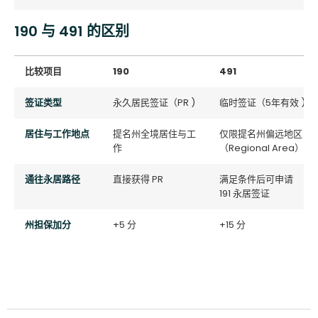
190 与 491 的区别
比较项目
190
491
签证类型
永久居民签证（PR )
临时签证（5年有效 )
居住与工作地点
提名州全境居住与工
仅限提名州偏远地区
作
（Regional Area）
通往永居路径
直接获得 PR
满足条件后可申请
191 永居签证
州担保加分
+5 分
+15 分