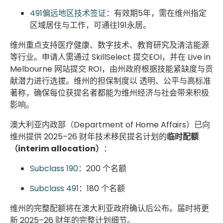
491偏远地区技术签证
：有效期5年，需在维州指定
区域居住与工作，可通往191永居。
维州重点支持医疗健康、数字技术、教育研究及清洁能源
等行业。
申请人需通过
SkillSelect 提交EOI
，并在
Live in
Melbourne
网站提交
ROI
，
由州政府根据技能紧缺度与贡
献潜力进行选拔。维州的担保制度以
透明、公平与高标准
著称，确保每位获提名者都能为维州经济与社会带来积极
影响。
澳大利亚内政部（Department of Home Affairs）已向
维州提供 2025–26 财年技术移民提名计划的
临时配额
（interim allocation）
：
Subclass 190
：200 个名额
Subclass 491
：180 个名额
维州的完整配额将在澳大利亚政府确认后公布。届时将更
新 2025–26 财年的完整计划细节。