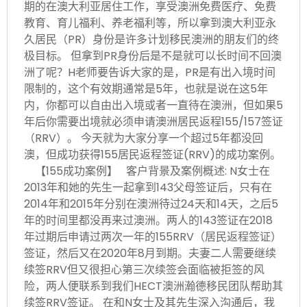
期的在澳大利亚居住工作，享受澳洲免费医疗、免费
教育、育儿福利、养老福利等，所以拿到澳大利亚永
久居民（PR）身份是许多计划移民澳洲的朋友们的终
极目标。 但拿到PR身份后是不是就可以长时间不回澳
洲了呢？H老师要告诉大家的是，PR是有出入境时间
限制的，这个有效期通常是5年，也就是说在这5年
内，你都可以自由出入境或者一直待在澳洲，但如果5
年后你需要出境就必须申请澳洲居民返程155/157签证
（RRV）。 今天就为大家分享一个超过5年都没回
澳，但成功获得155居民返程签证(RRV)的成功案例。
【155成功案例】 客户背景及案例概述: N女士在
2013年和她的先生一起拿到143父母签证后，只有在
2014年和2015年分别在澳洲待过24天和14天，之后5
年的时间里都没再来过澳洲。两人的143签证在2018
年过期后申请过两次一年的155RRV（居民返程签证）
签证，然后又在2020年8月到期。夫妻二人需要继续
续签RRV但又很担心第三次续签会面临被拒签的风
险，两人便联系到我们HECT澳洲瀚德移民团队帮助其
续签RRV签证。 在和N女士及其先生深入沟通后，我