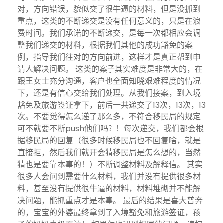
对，方向错误，貌似交了很牛逼的材料，但是没抓到
重点，这类的不断递交是没有任何意义的，只是在浪
费时间。我们承诺的不断递交，是每一次都相应会调
整我们递交的材料，根据我们其他的成功豁免的案
例，指导我们往对的方向前进，这样才是真正帮到申
请人解决问题。 这类的案子其实难度是非常大的，在
跟王女士充分沟通，客户也全面知晓艰难程度的情况
下，还是有信心交给我们处理。从我们接案，到入境
豁免及旅游签证拿下，前后一共递交了13次，13次，13
次。不要觉得怎么递了那么多，不符合移民局的规定
可不就要不断push他们吗？！每次递交，我们都会根
据移民局的回复（很多时候移民局也不回复啥，就是
直接拒，然后我们就开会猜移民局是怎么想的，当然
猜也是要靠本事的！）不断调整材料及解释信。 其实
很多人会问到需要什么材料，我们并没有提供很多材
料，甚至没有提供很牛逼的材料，材料堆砌并不能解
决问题，能抓重点才是本事。 最后的结果是喜大普奔
的，宝宝的外婆最终拿到了入境豁免和旅游签证，孩