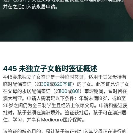
并在之后加入该永居申请。
445 未独立子女临时签证概述
445类未独立子女签证是一种临时签证，适用于其父母持有
临时配偶签证（如
309
或
820签证
）的子女。此签证允许子女
在父母的永居配偶签证（如
100
或
801
）审理期间，暂时留在
澳大利亚。
申请人需满足以下条件：年龄未满18岁，或18至
25岁之间仍为全日制学生且经济上依赖父母。申请和签证获
批时，孩子必须在澳洲境外。
签证获批后，孩子可在澳洲居
住、学习，并享有Medicare医疗保障。
该签证的核心目的，是让孩子被正式加入其父母正在进行的