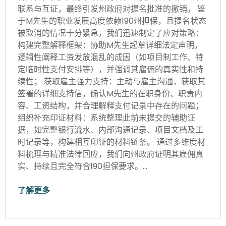
联系与互证，最终引发州政府对提名批准的撤销。 鉴
于M先生的职业发展高度依赖190州担保，且提名状态
被取消的情况十分紧急，我们迅速制定了应对策略：
构建完整解释框架：协助M先生起草详细法定声明，
逻辑性阐释工资发放混乱的成因（如项目制工作、特
定临时性支付安排等），并强调其雇佣的真实性和持
续性； 获取雇主强力支持：主动与雇主沟通，获取其
签署的详细支持信，确认M先生的在职身份、职责内
容、工资结构，并合理解释支付记录中存在的问题；
组织补充印证材料：系统整理此前未提交的辅助证
据，如完整银行流水、内部沟通记录、项目文档及工
时记录等，构建相互印证的材料链条。 通过多维度材
料梳理与精准法律回应，我们向州政府证明其雇佣真
实、持续且完全符合190担保要求。…
了解更多