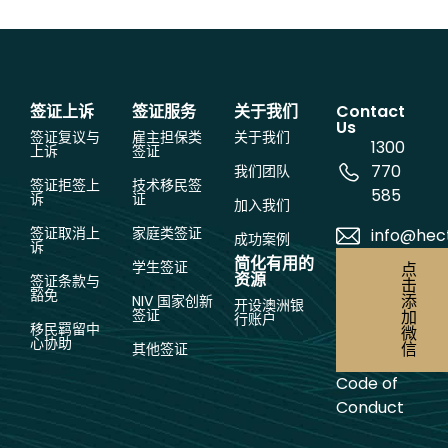
签证上诉
签证服务
关于我们
Contact
Us
签证复议与
雇主担保类
关于我们
1300
上诉
签证
770
我们团队
签证拒签上
技术移民签
585
诉
证
加入我们
签证取消上
家庭类签证
info@hec
成功案例
诉
简化有用的
学生签证
点
资源
签证条款与
击
豁免
添
NIV 国家创新
开设澳洲银
签证
加
行账户
移民羁留中
微
心协助
信
其他签证
Code of
Conduct