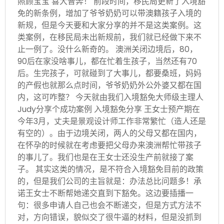
照顾宝宝 喜大普奔！ 前段时间，移民局更新了入境豁
免的新条例，增加了爷爷奶奶可以带澳籍孩子入境的
新规，但是今天要和大家分享的并不是这类案例。这
类案例，在移民局未出新规前，我们就已经做下来不
止一例了。没什么新奇的。 澳洲关闭边境后，80，
90后在家没啥事儿，都在忙着生孩子，当然还有70
后。生完孩子，可就碰到了大事儿，都要桑班，妈妈
的产假也就那么点时间，爷爷奶奶外公外婆又都在国
内，这可咋整？ 今天就由我们入境豁免大师级主理人
Judy分享个成功案例 入境豁免分享 王女士预产期在
今年3月，丈夫是景观设计师工作非常繁忙（造人还是
有空的）。由于边境关闭，两人的父母又都在国内，
在怀孕的时候就在考虑要把父母办来澳洲帮忙带孩子
的事儿了。我们也是在王女士还没生产前就接了案
子。 其实这类的情况，是不符合入境豁免目前的政策
的，但是我们公司的主旨就是：办法总比问题多！承
诺王女士不断帮她递交直到下豁免。这边要插播一
句：很多申请人自己也会不断递交，但是方式方法不
对，方向错误，貌似交了很牛逼的材料，但是没抓到