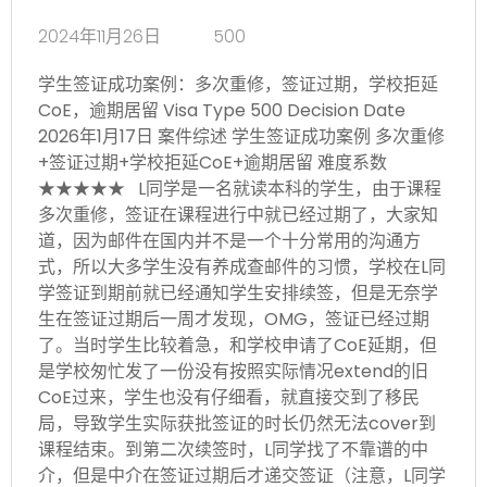
2024年11月26日
500
学生签证成功案例：多次重修，签证过期，学校拒延
CoE，逾期居留 Visa Type 500 Decision Date
2026年1月17日 案件综述 学生签证成功案例 多次重修
+签证过期+学校拒延CoE+逾期居留 难度系数
★★★★★ L同学是一名就读本科的学生，由于课程
多次重修，签证在课程进行中就已经过期了，大家知
道，因为邮件在国内并不是一个十分常用的沟通方
式，所以大多学生没有养成查邮件的习惯，学校在L同
学签证到期前就已经通知学生安排续签，但是无奈学
生在签证过期后一周才发现，OMG，签证已经过期
了。当时学生比较着急，和学校申请了CoE延期，但
是学校匆忙发了一份没有按照实际情况extend的旧
CoE过来，学生也没有仔细看，就直接交到了移民
局，导致学生实际获批签证的时长仍然无法cover到
课程结束。到第二次续签时，L同学找了不靠谱的中
介，但是中介在签证过期后才递交签证（注意，L同学