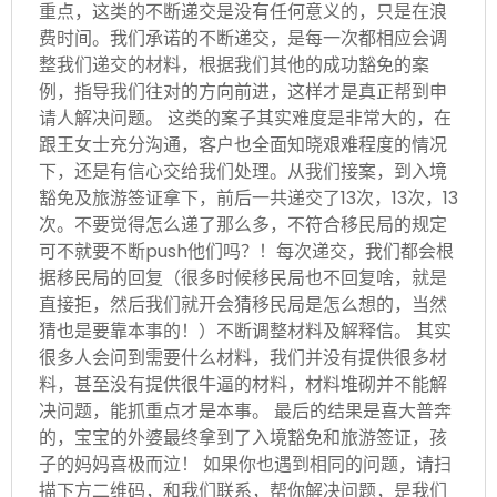
重点，这类的不断递交是没有任何意义的，只是在浪
费时间。我们承诺的不断递交，是每一次都相应会调
整我们递交的材料，根据我们其他的成功豁免的案
例，指导我们往对的方向前进，这样才是真正帮到申
请人解决问题。 这类的案子其实难度是非常大的，在
跟王女士充分沟通，客户也全面知晓艰难程度的情况
下，还是有信心交给我们处理。从我们接案，到入境
豁免及旅游签证拿下，前后一共递交了13次，13次，13
次。不要觉得怎么递了那么多，不符合移民局的规定
可不就要不断push他们吗？！每次递交，我们都会根
据移民局的回复（很多时候移民局也不回复啥，就是
直接拒，然后我们就开会猜移民局是怎么想的，当然
猜也是要靠本事的！）不断调整材料及解释信。 其实
很多人会问到需要什么材料，我们并没有提供很多材
料，甚至没有提供很牛逼的材料，材料堆砌并不能解
决问题，能抓重点才是本事。 最后的结果是喜大普奔
的，宝宝的外婆最终拿到了入境豁免和旅游签证，孩
子的妈妈喜极而泣！ 如果你也遇到相同的问题，请扫
描下方二维码，和我们联系，帮你解决问题，是我们