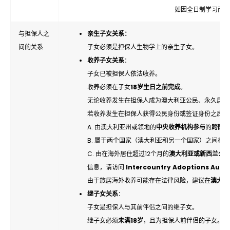
如因全日制学习而经
与担保人之
亲生子女关系：
间的关系
子女必须是担保人生物学上的亲生子女。
收养子女关系
：
子女已被担保人依法收养。
收养必须在子女
18岁生日之前完成
。
无论收养发生在担保人成为澳大利亚公民、永久居民
若收养发生在担保人获得公民身份或签证身份之后，
A. 由澳大利亚州或领地的
中央收养机构参与
的
跨国收
B. 属于两个国家（澳大利亚和另一个国家）之间根
C. 由在海外居住超过12个月的
澳大利亚或新西兰公
信息，请访问
Intercountry Adoptions Austr
由于旅居海外收养可能存在法律风险，建议在
澳大利
继子女关系
：
子女是担保人与其前伴侣之间的继子女。
继子女必须
未满18岁
，且为担保人前伴侣的子女。担