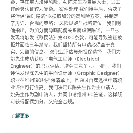
疑，存在重大法律风险；4. 陈先生为自雇人士，其工
作经验认证较为复杂。 案件处理 我们接手后，否决了
将伴侣“暂时隐瞒”以换取加分的高风险方案，并制定
了周详、合规的策略： 风险规避与战略定位：我们明
确指出，为加分而隐瞒配偶关系属虚假陈述，一旦被
发现将触发《移民法》第4020条款，可能导致签证被
拒并面临三年禁令。我们坚持所有申请必须基于真
实、完整的信息。 双职业评估与州担保选择：我们为
姚先生成功获取了电气工程师（Electrical
Engineer）的职业评估，增强其竞争力。同时，我们
评估发现陈先生的平面设计师（Graphic Designer）
职业在维州190州担保清单上，且通过自雇途径申请职
业评估可行性高。我们决定以陈先生作为主申请人，
姚先生作为副申请人，共同申请维州190签证，这样既
可获得配偶加分，又完全合规。…
了解更多