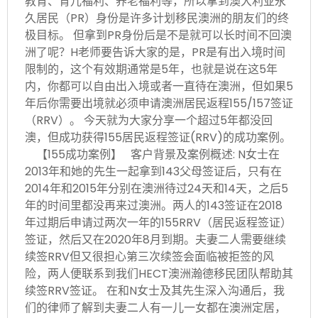
教育、育儿福利、养老福利等，所以拿到澳大利亚永
久居民（PR）身份是许多计划移民澳洲的朋友们的终
极目标。 但拿到PR身份后是不是就可以长时间不回澳
洲了呢？H老师要告诉大家的是，PR是有出入境时间
限制的，这个有效期通常是5年，也就是说在这5年
内，你都可以自由出入境或者一直待在澳洲，但如果5
年后你需要出境就必须申请澳洲居民返程155/157签证
（RRV）。 今天就为大家分享一个超过5年都没回
澳，但成功获得155居民返程签证(RRV)的成功案例。
【155成功案例】 客户背景及案例概述: N女士在
2013年和她的先生一起拿到143父母签证后，只有在
2014年和2015年分别在澳洲待过24天和14天，之后5
年的时间里都没再来过澳洲。两人的143签证在2018
年过期后申请过两次一年的155RRV（居民返程签证）
签证，然后又在2020年8月到期。夫妻二人需要继续
续签RRV但又很担心第三次续签会面临被拒签的风
险，两人便联系到我们HECT澳洲瀚德移民团队帮助其
续签RRV签证。 在和N女士及其先生深入沟通后，我
们的律师了解到夫妻二人有一儿一女都在澳洲定居，