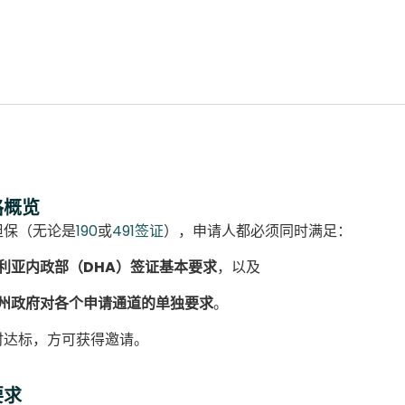
格概览
担保（无论是
190
或
491签证
），申请人都必须同时满足：
利亚内政部（DHA）签证基本要求
，以及
州政府对各个申请通道的单独要求
。
时达标，方可获得邀请。
要求