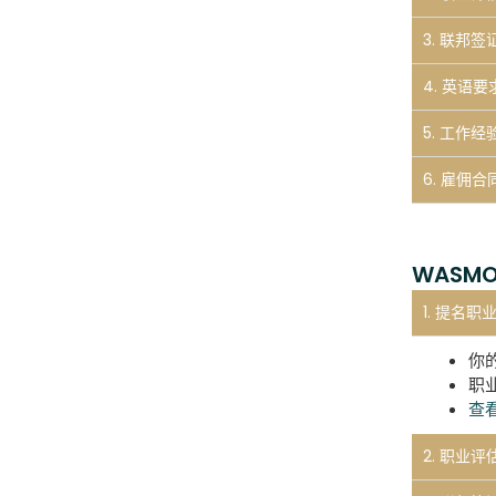
3. 联邦签
4. 英语要求
5. 工作经验
6. 雇佣合同
WASMOL
1. 提名职
你
职业
查
2. 职业评估