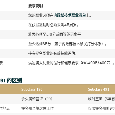
要求说明
您的职业必须在
内政部技术职业清单
上。
在获得邀请时必须未满45周岁。
雅思各项至少6分或同等英语水平。
至少达到65分（基于内政部技术移民打分体系）。
持有提名职业的有效技能评估。
康
满足澳大利亚的品行和健康要求（PIC4005/4007）
491 的区别
Subclass 190
Subclass 491
永久居留签证（PR）
临时签证（5年
作地点
提名州全境居住工作
仅限提名州偏远地区（