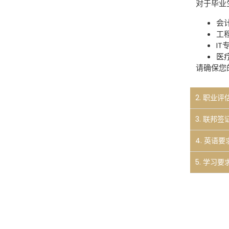
对于毕业
会计
工程
IT
医疗
请确保您
2. 职业评估（
3. 联邦签
4. 英语要求
5. 学习要求