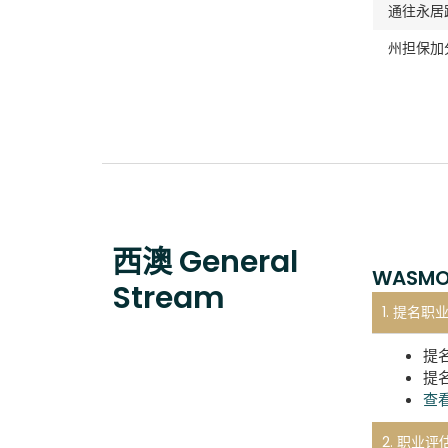
通往永居
州担保加
西澳 General
WASMOL
Stream
1. 提名职业
提
提
查
2. 职业评估