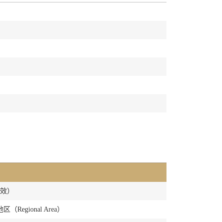
。
有效）
Regional Area）