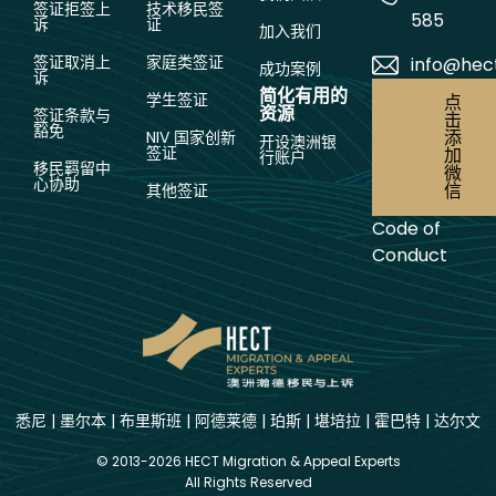
签证拒签上
技术移民签
585
诉
证
加入我们
签证取消上
家庭类签证
info@hec
成功案例
诉
简化有用的
学生签证
点
资源
签证条款与
击
豁免
添
NIV 国家创新
开设澳洲银
签证
加
行账户
移民羁留中
微
心协助
信
其他签证
Code of
Conduct
悉尼
|
墨尔本
|
布里斯班
|
阿德莱德
|
珀斯
|
堪培拉
|
霍巴特
|
达尔文
© 2013-2026 HECT Migration & Appeal Experts
All Rights Reserved