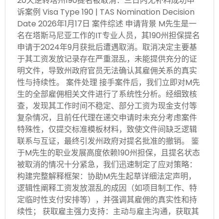
20天逆转塔州190提名被取消：三日内无补料成功申
诉案例 Visa Type 190 | TAS Nomination Decision
Date 2026年1月17日 案件综述 申请背景 M先生是一
名在塔斯马尼亚工作的IT专业人员，其190州担保提名
申请于2024年9月获批后遭遇取消。取消决定主要基
于其工资发放记录存在严重混乱，未能提供充分的证
明文件，导致州政府官员无法确认其雇佣关系的真实
性与持续性。 案件处理 接手案件后，我们立即对M先
生的全部雇佣相关文件进行了系统性分析。经细致核
查，发现其工作时间不稳定、部分工资为现金支付等
复杂情况，且前任代理在递交申请时未充分考虑案件
特殊性，仅提交标准模板材料，致使文件间缺乏逻辑
联系与互证，最终引发州政府对提名批准的撤销。 鉴
于M先生的职业发展高度依赖190州担保，且提名状态
被取消的情况十分紧急，我们迅速制定了应对策略：
构建完整解释框架：协助M先生起草详细法定声明，
逻辑性阐释工资发放混乱的成因（如项目制工作、特
定临时性支付安排等），并强调其雇佣的真实性和持
续性； 获取雇主强力支持：主动与雇主沟通，获取其