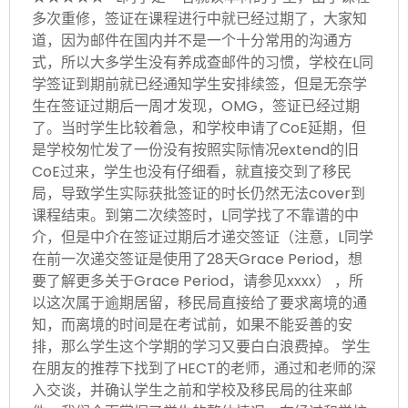
多次重修，签证在课程进行中就已经过期了，大家知
道，因为邮件在国内并不是一个十分常用的沟通方
式，所以大多学生没有养成查邮件的习惯，学校在L同
学签证到期前就已经通知学生安排续签，但是无奈学
生在签证过期后一周才发现，OMG，签证已经过期
了。当时学生比较着急，和学校申请了CoE延期，但
是学校匆忙发了一份没有按照实际情况extend的旧
CoE过来，学生也没有仔细看，就直接交到了移民
局，导致学生实际获批签证的时长仍然无法cover到
课程结束。到第二次续签时，L同学找了不靠谱的中
介，但是中介在签证过期后才递交签证（注意，L同学
在前一次递交签证是使用了28天Grace Period，想
要了解更多关于Grace Period，请参见xxxx） ，所
以这次属于逾期居留，移民局直接给了要求离境的通
知，而离境的时间是在考试前，如果不能妥善的安
排，那么学生这个学期的学习又要白白浪费掉。 学生
在朋友的推荐下找到了HECT的老师，通过和老师的深
入交谈，并确认学生之前和学校及移民局的往来邮