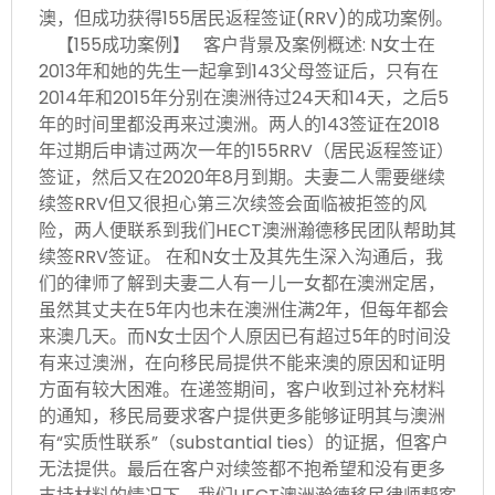
澳，但成功获得155居民返程签证(RRV)的成功案例。
【155成功案例】 客户背景及案例概述: N女士在
2013年和她的先生一起拿到143父母签证后，只有在
2014年和2015年分别在澳洲待过24天和14天，之后5
年的时间里都没再来过澳洲。两人的143签证在2018
年过期后申请过两次一年的155RRV（居民返程签证）
签证，然后又在2020年8月到期。夫妻二人需要继续
续签RRV但又很担心第三次续签会面临被拒签的风
险，两人便联系到我们HECT澳洲瀚德移民团队帮助其
续签RRV签证。 在和N女士及其先生深入沟通后，我
们的律师了解到夫妻二人有一儿一女都在澳洲定居，
虽然其丈夫在5年内也未在澳洲住满2年，但每年都会
来澳几天。而N女士因个人原因已有超过5年的时间没
有来过澳洲，在向移民局提供不能来澳的原因和证明
方面有较大困难。在递签期间，客户收到过补充材料
的通知，移民局要求客户提供更多能够证明其与澳洲
有“实质性联系”（substantial ties）的证据，但客户
无法提供。最后在客户对续签都不抱希望和没有更多