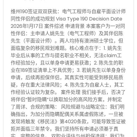
维州190签证双双获批：电气工程师与自雇平面设计师
同性伴侣的成功规划 Visa Type 190 Decision Date
2026年1月17日 案件综述 申请背景 本案客户为一对同
性伴侣：主申请人姚先生（电气工程师）及其伴侣陈
先生（平面设计师）。两人均持有澳洲硕士学位，但
面临复杂的移民规划难题。核心难点在于：1. 姚先生
毕业后从事的工作与提名职业不相关，无法claim工
作经验加分，且以单身申请更易获邀；2. 陈先生的职
业在189签证清单上不具优势；3. 若姚先生以单身身份
申请，后续再担保伴侣，其真实性可能受到移民局质
疑，存在重大法律风险；4. 陈先生为自雇人士，其工
作经验认证较为复杂。 案件处理 我们接手后，否决了
将伴侣“暂时隐瞒”以换取加分的高风险方案，并制定
了周详、合规的策略： 风险规避与战略定位：我们明
确指出，为加分而隐瞒配偶关系属虚假陈述，一旦被
发现将触发《移民法》第4020条款，可能导致签证被
拒并面临三年禁令。我们坚持所有申请必须基于真
实、完整的信息。 双职业评估与州担保选择：我们为