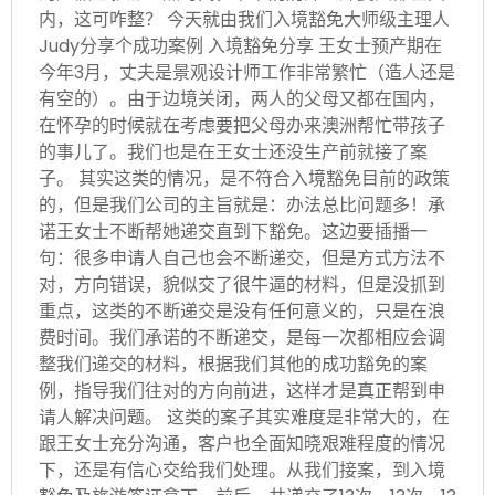
内，这可咋整？ 今天就由我们入境豁免大师级主理人
Judy分享个成功案例 入境豁免分享 王女士预产期在
今年3月，丈夫是景观设计师工作非常繁忙（造人还是
有空的）。由于边境关闭，两人的父母又都在国内，
在怀孕的时候就在考虑要把父母办来澳洲帮忙带孩子
的事儿了。我们也是在王女士还没生产前就接了案
子。 其实这类的情况，是不符合入境豁免目前的政策
的，但是我们公司的主旨就是：办法总比问题多！承
诺王女士不断帮她递交直到下豁免。这边要插播一
句：很多申请人自己也会不断递交，但是方式方法不
对，方向错误，貌似交了很牛逼的材料，但是没抓到
重点，这类的不断递交是没有任何意义的，只是在浪
费时间。我们承诺的不断递交，是每一次都相应会调
整我们递交的材料，根据我们其他的成功豁免的案
例，指导我们往对的方向前进，这样才是真正帮到申
请人解决问题。 这类的案子其实难度是非常大的，在
跟王女士充分沟通，客户也全面知晓艰难程度的情况
下，还是有信心交给我们处理。从我们接案，到入境