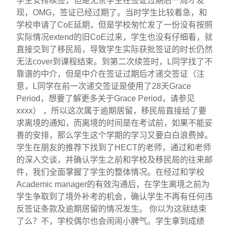
学生安排续签，但是无奈学生在签证过期后一周才发
现，OMG，签证已经过期了。当时学生比较着急，和
学校申请了CoE延期，但是学校匆忙发了一份没有按照
实际情况extend的旧CoE过来，学生也没有仔细看，就
直接交到了移民局，导致学生实际获批签证的时长仍然
无法cover到课程结束。到第二次续签时，L同学找了不
靠谱的中介，但是中介在签证过期后才递交签证（注
意，L同学在前一次递交签证是使用了28天Grace
Period，想要了解更多关于Grace Period，请参见
xxxx） ，所以这次属于逾期居留，移民局直接给了要
求离境的通知，而离境的时间是在考试前，如果不能妥
善的安排，那么学生这个学期的学习又要白白浪费掉。
学生在朋友的推荐下找到了HECT的老师，通过和老师
的深入交谈，并确认学生之前和学校及移民局的往来邮
件，我们全面掌握了学生的整体情况。在经过和学校
Academic manager的有效沟通后，在学生离境之前为
学生争取到了境外补考的机会，确认学生不再有任何违
反签证条款及逾期居留的情况发生。 你以为这就结束
了么？不，学校偶尔也会闹闹小脾气。学生拿到成绩