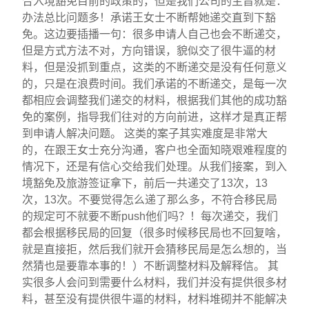
合入境豁免目前的政策的，但是我们公司的主旨就是：
办法总比问题多！承诺王女士不断帮她递交直到下豁
免。这边要插播一句：很多申请人自己也会不断递交，
但是方式方法不对，方向错误，貌似交了很牛逼的材
料，但是没抓到重点，这类的不断递交是没有任何意义
的，只是在浪费时间。我们承诺的不断递交，是每一次
都相应会调整我们递交的材料，根据我们其他的成功豁
免的案例，指导我们往对的方向前进，这样才是真正帮
到申请人解决问题。 这类的案子其实难度是非常大
的，在跟王女士充分沟通，客户也全面知晓艰难程度的
情况下，还是有信心交给我们处理。从我们接案，到入
境豁免及旅游签证拿下，前后一共递交了13次，13
次，13次。不要觉得怎么递了那么多，不符合移民局
的规定可不就要不断push他们吗？！每次递交，我们
都会根据移民局的回复（很多时候移民局也不回复啥，
就是直接拒，然后我们就开会猜移民局是怎么想的，当
然猜也是要靠本事的！）不断调整材料及解释信。 其
实很多人会问到需要什么材料，我们并没有提供很多材
料，甚至没有提供很牛逼的材料，材料堆砌并不能解决