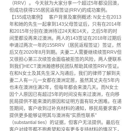
（RRV）。 今天就为大家分享一个超过5年都没回澳，
但成功获得155居民返程签证(RRV)的成功案例。
【155成功案例】 客户背景及案例概述: N女士在2013
年和她的先生一起拿到143父母签证后，只有在2014年
和2015年分别在澳洲待过24天和14天，之后5年的时
间里都没再来过澳洲。两人的143签证在2018年过期后
申请过两次一年的155RRV（居民返程签证）签证，然
后又在2020年8月到期。夫妻二人需要继续续签RRV但
又很担心第三次续签会面临被拒签的风险，两人便联系
到我们HECT澳洲瀚德移民团队帮助其续签RRV签证。
在和N女士及其先生深入沟通后，我们的律师了解到夫
妻二人有一儿一女都在澳洲定居，虽然其丈夫在5年内
也未在澳洲住满2年，但每年都会来澳几天。而N女士
因个人原因已有超过5年的时间没有来过澳洲，在向移
民局提供不能来澳的原因和证明方面有较大困难。在递
签期间，客户收到过补充材料的通知，移民局要求客户
提供更多能够证明其与澳洲有“实质性联系”
（substantial ties）的证据，但客户无法提供。最后在
客户对续签都不抱希望和没有更多支持材料的情况下，