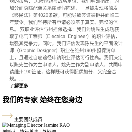
规的策略： 风险规避与战略定位：我们明确指出，为
加分而隐瞒配偶关系属虚假陈述，一旦被发现将触发
《移民法》第4020条款，可能导致签证被拒并面临三
年禁令。我们坚持所有申请必须基于真实、完整的信
息。 双职业评估与州担保选择：我们为姚先生成功获
取了电气工程师（Electrical Engineer）的职业评估，
增强其竞争力。同时，我们评估发现陈先生的平面设计
师（Graphic Designer）职业在维州190州担保清单
上，且通过自雇途径申请职业评估可行性高。我们决定
以陈先生作为主申请人，姚先生作为副申请人，共同申
请维州190签证，这样既可获得配偶加分，又完全合
规。…
了解更多
我们的专家 始终在您身边
主要团队成员
创始人 | 执行董事 | 总经理