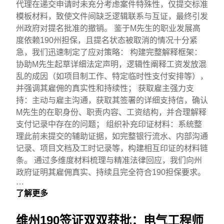
代理在递交申请时未充分考虑案件特殊性，仅提交标准
模板材料，致使文件间缺乏逻辑联系与互证，最终引发
州政府对提名批准的撤销。 鉴于M先生的职业发展高
度依赖190州担保，且提名状态被取消的情况十分紧
急，我们迅速制定了应对策略： 构建完整解释框架：
协助M先生起草详细法定声明，逻辑性阐释工资发放混
乱的成因（如项目制工作、特定临时性支付安排等），
并强调其雇佣的真实性和持续性； 获取雇主强力支
持：主动与雇主沟通，获取其签署的详细支持信，确认
M先生的在职身份、职责内容、工资结构，并合理解释
支付记录中存在的问题； 组织补充印证材料：系统整
理此前未提交的辅助证据，如完整银行流水、内部沟通
记录、项目文档及工时记录等，构建相互印证的材料链
条。 通过多维度材料梳理与精准法律回应，我们向州
政府证明其雇佣真实、持续且完全符合190担保要求。
…
了解更多
维州190签证双双获批：电气工程师