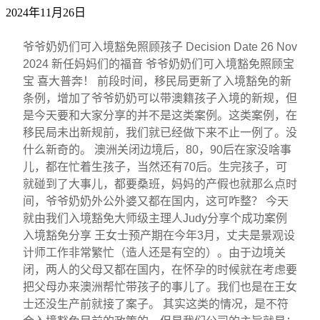
2024年11月26日
爷爷奶奶们可入境豁免照顾孩子 Decision Date 26 Nov
2024 新任妈妈们的福音 爷爷奶奶们可入境豁免照顾宝
宝 喜大普奔！ 前段时间，移民局更新了入境豁免的新
条例，增加了爷爷奶奶可以带澳籍孩子入境的新规，但
是今天要和大家分享的并不是这类案例。这类案例，在
移民局未出新规前，我们就已经做下来不止一例了。没
什么新奇的。 澳洲关闭边境后，80，90后在家没啥事
儿，都在忙着生孩子，当然还有70后。生完孩子，可
就碰到了大事儿，都要桑班，妈妈的产假也就那么点时
间，爷爷奶奶外公外婆又都在国内，这可咋整？ 今天
就由我们入境豁免大师级主理人Judy分享个成功案例
入境豁免分享 王女士预产期在今年3月，丈夫是景观设
计师工作非常繁忙（造人还是有空的）。由于边境关
闭，两人的父母又都在国内，在怀孕的时候就在考虑要
把父母办来澳洲帮忙带孩子的事儿了。我们也是在王女
士还没生产前就接了案子。 其实这类的情况，是不符