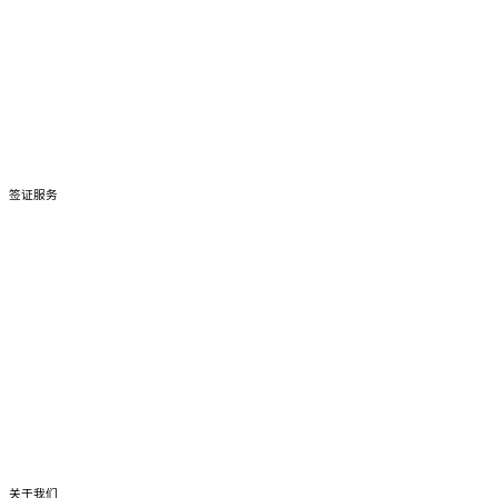
签证拒签上诉
签证取消上诉
签证条款与豁免
移民羁留中心协助
签证服务
雇主担保类签证
技术移民签证
家庭类签证
学生签证
NIV 国家创新签证
其他签证
关于我们