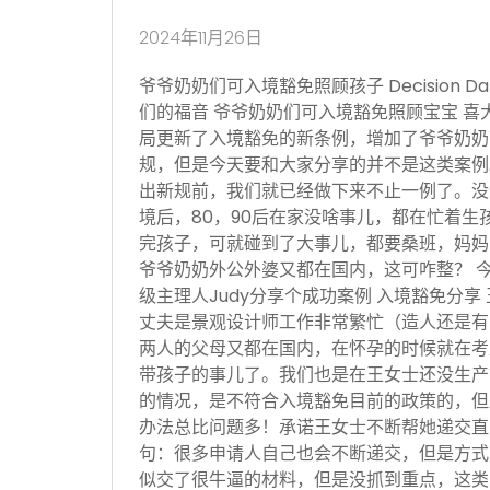
2024年11月26日
爷爷奶奶们可入境豁免照顾孩子 Decision Date
们的福音 爷爷奶奶们可入境豁免照顾宝宝 喜
局更新了入境豁免的新条例，增加了爷爷奶奶
规，但是今天要和大家分享的并不是这类案例
出新规前，我们就已经做下来不止一例了。没
境后，80，90后在家没啥事儿，都在忙着生
完孩子，可就碰到了大事儿，都要桑班，妈妈
爷爷奶奶外公外婆又都在国内，这可咋整？ 
级主理人Judy分享个成功案例 入境豁免分享
丈夫是景观设计师工作非常繁忙（造人还是有
两人的父母又都在国内，在怀孕的时候就在考
带孩子的事儿了。我们也是在王女士还没生产
的情况，是不符合入境豁免目前的政策的，但
办法总比问题多！承诺王女士不断帮她递交直
句：很多申请人自己也会不断递交，但是方式
似交了很牛逼的材料，但是没抓到重点，这类