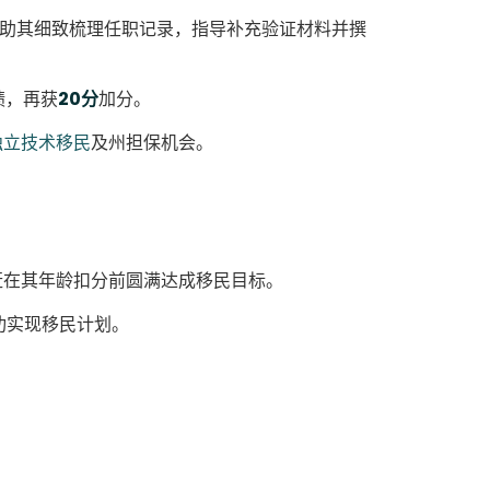
协助其细致梳理任职记录，指导补充验证材料并撰
绩，再获
20分
加分。
9独立技术移民
及州担保机会。
赶在其年龄扣分前圆满达成移民目标。
功实现移民计划。