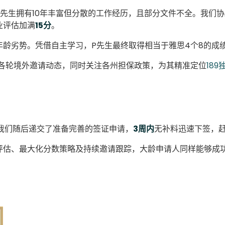
先生拥有10年丰富但分散的工作经历，且部分文件不全。我们
业评估加满
15分
。
龄劣势。凭借自主学习，P先生最终取得相当于雅思4个8的成
踪各轮境外邀请动态，同时关注各州担保政策，为其精准定位
18
我们随后递交了准备完善的签证申请，
3周内
无补料迅速下签，
评估、最大化分数策略及持续邀请跟踪，大龄申请人同样能够成