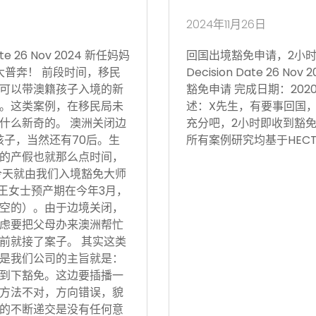
2024年11月26日
 26 Nov 2024 新任妈妈
回国出境豁免申请，2小时获批 Vi
大普奔！ 前段时间，移民
Decision Date 26
可以带澳籍孩子入境的新
豁免申请 完成日期：202
。这类案例，在移民局未
述：X先生，有要事回国
什么新奇的。 澳洲关闭边
充分吧，2小时即收到豁免
孩子，当然还有70后。生
所有案例研究均基于HECT
的产假也就那么点时间，
今天就由我们入境豁免大师
 王女士预产期在今年3月，
空的）。由于边境关闭，
虑要把父母办来澳洲帮忙
前就接了案子。 其实这类
是我们公司的主旨就是：
到下豁免。这边要插播一
方法不对，方向错误，貌
的不断递交是没有任何意