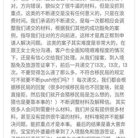
对，方向错误，貌似交了很牛逼的材料，但是没抓到
重点，这类的不断递交是没有任何意义的，只是在浪
费时间。我们承诺的不断递交，是每一次都相应会调
整我们递交的材料，根据我们其他的成功豁免的案
例，指导我们往对的方向前进，这样才是真正帮到申
请人解决问题。 这类的案子其实难度是非常大的，在
跟王女士充分沟通，客户也全面知晓艰难程度的情况
下，还是有信心交给我们处理。从我们接案，到入境
豁免及旅游签证拿下，前后一共递交了13次，13次，13
次。不要觉得怎么递了那么多，不符合移民局的规定
可不就要不断push他们吗？！每次递交，我们都会根
据移民局的回复（很多时候移民局也不回复啥，就是
直接拒，然后我们就开会猜移民局是怎么想的，当然
猜也是要靠本事的！）不断调整材料及解释信。 其实
很多人会问到需要什么材料，我们并没有提供很多材
料，甚至没有提供很牛逼的材料，材料堆砌并不能解
决问题，能抓重点才是本事。 最后的结果是喜大普奔
的，宝宝的外婆最终拿到了入境豁免和旅游签证，孩