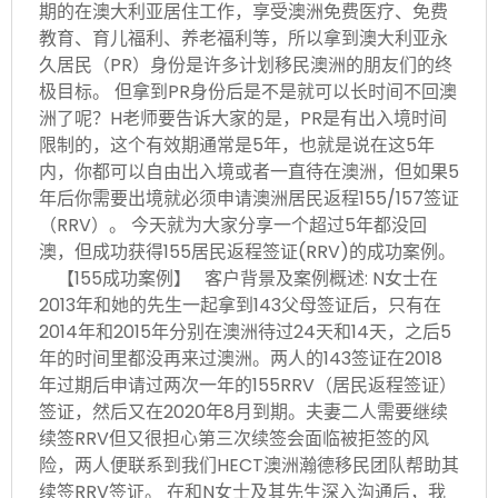
期的在澳大利亚居住工作，享受澳洲免费医疗、免费
教育、育儿福利、养老福利等，所以拿到澳大利亚永
久居民（PR）身份是许多计划移民澳洲的朋友们的终
极目标。 但拿到PR身份后是不是就可以长时间不回澳
洲了呢？H老师要告诉大家的是，PR是有出入境时间
限制的，这个有效期通常是5年，也就是说在这5年
内，你都可以自由出入境或者一直待在澳洲，但如果5
年后你需要出境就必须申请澳洲居民返程155/157签证
（RRV）。 今天就为大家分享一个超过5年都没回
澳，但成功获得155居民返程签证(RRV)的成功案例。
【155成功案例】 客户背景及案例概述: N女士在
2013年和她的先生一起拿到143父母签证后，只有在
2014年和2015年分别在澳洲待过24天和14天，之后5
年的时间里都没再来过澳洲。两人的143签证在2018
年过期后申请过两次一年的155RRV（居民返程签证）
签证，然后又在2020年8月到期。夫妻二人需要继续
续签RRV但又很担心第三次续签会面临被拒签的风
险，两人便联系到我们HECT澳洲瀚德移民团队帮助其
续签RRV签证。 在和N女士及其先生深入沟通后，我