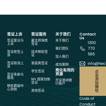
签证上诉
签证服务
关于我们
Contact
Us
签证复议与
雇主担保类
关于我们
1300
上诉
签证
770
我们团队
签证拒签上
技术移民签
585
诉
证
加入我们
签证取消上
家庭类签证
info@hec
成功案例
诉
简化有用的
学生签证
点
资源
签证条款与
击
豁免
添
NIV 国家创新
开设澳洲银
签证
加
行账户
移民羁留中
微
心协助
信
其他签证
Code of
Conduct