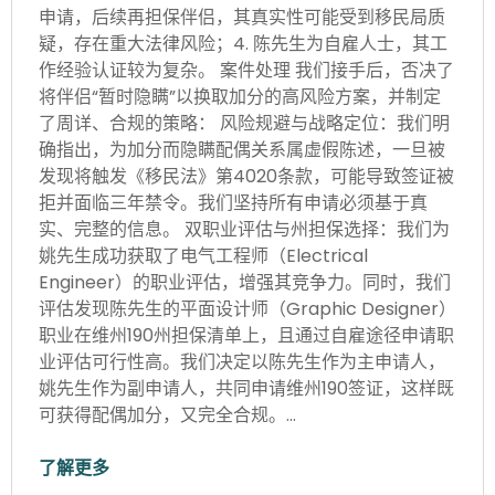
申请，后续再担保伴侣，其真实性可能受到移民局质
疑，存在重大法律风险；4. 陈先生为自雇人士，其工
作经验认证较为复杂。 案件处理 我们接手后，否决了
将伴侣“暂时隐瞒”以换取加分的高风险方案，并制定
了周详、合规的策略： 风险规避与战略定位：我们明
确指出，为加分而隐瞒配偶关系属虚假陈述，一旦被
发现将触发《移民法》第4020条款，可能导致签证被
拒并面临三年禁令。我们坚持所有申请必须基于真
实、完整的信息。 双职业评估与州担保选择：我们为
姚先生成功获取了电气工程师（Electrical
Engineer）的职业评估，增强其竞争力。同时，我们
评估发现陈先生的平面设计师（Graphic Designer）
职业在维州190州担保清单上，且通过自雇途径申请职
业评估可行性高。我们决定以陈先生作为主申请人，
姚先生作为副申请人，共同申请维州190签证，这样既
可获得配偶加分，又完全合规。…
了解更多