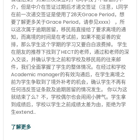
介，但是中介在签证过期后才递交签证（注意，L同学
在前一次递交签证是使用了28天Grace Period，想
要了解更多关于Grace Period，请参见xxxx） ，所
以这次属于逾期居留，移民局直接给了要求离境的通
知，而离境的时间是在考试前，如果不能妥善的安
排，那么学生这个学期的学习又要白白浪费掉。 学生
在朋友的推荐下找到了HECT的老师，通过和老师的深
入交谈，并确认学生之前和学校及移民局的往来邮
件，我们全面掌握了学生的整体情况。在经过和学校
Academic manager的有效沟通后，在学生离境之
前为学生争取到了境外补考的机会，确认学生不再有
任何违反签证条款及逾期居留的情况发生。 你以为这
就结束了么？不，学校偶尔也会闹闹小脾气。学生拿
到成绩后，学校以学生之前成绩太差为由，拒绝为学
生extend…
了解更多