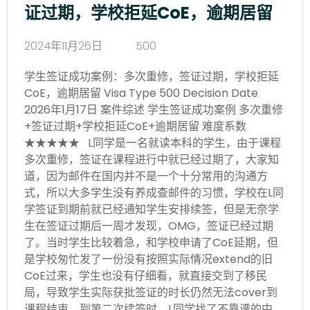
证过期，学校拒延CoE，逾期居留
2024年11月26日
500
学生签证成功案例：多次重修，签证过期，学校拒延
CoE，逾期居留 Visa Type 500 Decision Date
2026年1月17日 案件综述 学生签证成功案例 多次重修
+签证过期+学校拒延CoE+逾期居留 难度系数
★★★★★ L同学是一名就读本科的学生，由于课程
多次重修，签证在课程进行中就已经过期了，大家知
道，因为邮件在国内并不是一个十分常用的沟通方
式，所以大多学生没有养成查邮件的习惯，学校在L同
学签证到期前就已经通知学生安排续签，但是无奈学
生在签证过期后一周才发现，OMG，签证已经过期
了。当时学生比较着急，和学校申请了CoE延期，但
是学校匆忙发了一份没有按照实际情况extend的旧
CoE过来，学生也没有仔细看，就直接交到了移民
局，导致学生实际获批签证的时长仍然无法cover到
课程结束。到第二次续签时，L同学找了不靠谱的中