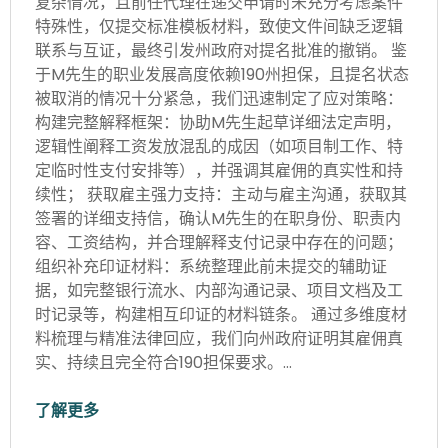
复杂情况，且前任代理在递交申请时未充分考虑案件
特殊性，仅提交标准模板材料，致使文件间缺乏逻辑
联系与互证，最终引发州政府对提名批准的撤销。 鉴
于M先生的职业发展高度依赖190州担保，且提名状态
被取消的情况十分紧急，我们迅速制定了应对策略：
构建完整解释框架：协助M先生起草详细法定声明，
逻辑性阐释工资发放混乱的成因（如项目制工作、特
定临时性支付安排等），并强调其雇佣的真实性和持
续性； 获取雇主强力支持：主动与雇主沟通，获取其
签署的详细支持信，确认M先生的在职身份、职责内
容、工资结构，并合理解释支付记录中存在的问题；
组织补充印证材料：系统整理此前未提交的辅助证
据，如完整银行流水、内部沟通记录、项目文档及工
时记录等，构建相互印证的材料链条。 通过多维度材
料梳理与精准法律回应，我们向州政府证明其雇佣真
实、持续且完全符合190担保要求。…
了解更多