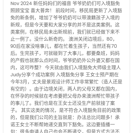
Nov 2024 新任妈妈们的福音 爷爷奶奶们可入境豁免
照顾宝宝 喜大普奔！ 前段时间，移民局更新了入境豁
免的新条例，增加了爷爷奶奶可以带澳籍孩子入境的
新规，但是今天要和大家分享的并不是这类案例。这
类案例，在移民局未出新规前，我们就已经做下来不
止一例了。没什么新奇的。 澳洲关闭边境后，80，
90后在家没啥事儿，都在忙着生孩子，当然还有70
后。生完孩子，可就碰到了大事儿，都要桑班，妈妈
的产假也就那么点时间，爷爷奶奶外公外婆又都在国
内，这可咋整？ 今天就由我们入境豁免大师级主理人
Judy分享个成功案例 入境豁免分享 王女士预产期在
今年3月，丈夫是景观设计师工作非常繁忙（造人还是
有空的）。由于边境关闭，两人的父母又都在国内，
在怀孕的时候就在考虑要把父母办来澳洲帮忙带孩子
的事儿了。我们也是在王女士还没生产前就接了案
子。 其实这类的情况，是不符合入境豁免目前的政策
的，但是我们公司的主旨就是：办法总比问题多！承
诺王女士不断帮她递交直到下豁免。这边要插播一
句：很多申请人自己也会不断递交，但是方式方法不