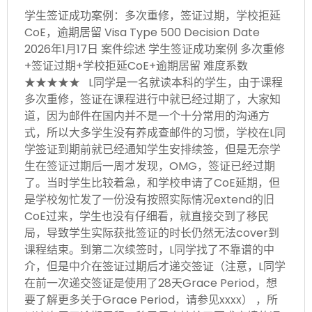
学生签证成功案例：多次重修，签证过期，学校拒延
CoE，逾期居留 Visa Type 500 Decision Date
2026年1月17日 案件综述 学生签证成功案例 多次重修
+签证过期+学校拒延CoE+逾期居留 难度系数
★★★★★ L同学是一名就读本科的学生，由于课程
多次重修，签证在课程进行中就已经过期了，大家知
道，因为邮件在国内并不是一个十分常用的沟通方
式，所以大多学生没有养成查邮件的习惯，学校在L同
学签证到期前就已经通知学生安排续签，但是无奈学
生在签证过期后一周才发现，OMG，签证已经过期
了。当时学生比较着急，和学校申请了CoE延期，但
是学校匆忙发了一份没有按照实际情况extend的旧
CoE过来，学生也没有仔细看，就直接交到了移民
局，导致学生实际获批签证的时长仍然无法cover到
课程结束。到第二次续签时，L同学找了不靠谱的中
介，但是中介在签证过期后才递交签证（注意，L同学
在前一次递交签证是使用了28天Grace Period，想
要了解更多关于Grace Period，请参见xxxx） ，所