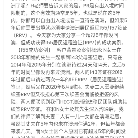
洲了呢？H老师要告诉大家的是，PR是有出入境时间
限制的，这个有效期通常是5年，也就是说在这5年
内，你都可以自由出入境或者一直待在澳洲，但如果5
年后你需要出境就必须申请澳洲居民返程155/157签证
（RRV）。 今天就为大家分享一个超过5年都没回
澳，但成功获得155居民返程签证(RRV)的成功案例。
【155成功案例】 客户背景及案例概述: N女士在
2013年和她的先生一起拿到143父母签证后，只有在
2014年和2015年分别在澳洲待过24天和14天，之后5
年的时间里都没再来过澳洲。两人的143签证在2018
年过期后申请过两次一年的155RRV（居民返程签证）
签证，然后又在2020年8月到期。夫妻二人需要继续
续签RRV但又很担心第三次续签会面临被拒签的风
险，两人便联系到我们HECT澳洲瀚德移民团队帮助其
续签RRV签证。 在和N女士及其先生深入沟通后，我
们的律师了解到夫妻二人有一儿一女都在澳洲定居，
虽然其丈夫在5年内也未在澳洲住满2年，但每年都会
来澳几天。而N女士因个人原因已有超过5年的时间没