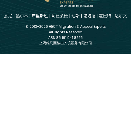
悉尼
|
墨尔本
|
布里斯班
|
阿德莱德
|
珀斯
|
堪培拉
|
霍巴特
|
达尔文
© 2013-2026 HECT Migration & Appeal Experts
All Rights Reserved
ABN 85 161 941 8225
上海维马因私出入境服务有限公司