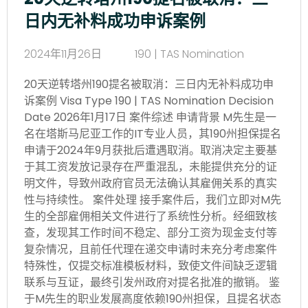
日内无补料成功申诉案例
2024年11月26日
190 | TAS Nomination
20天逆转塔州190提名被取消：三日内无补料成功申
诉案例 Visa Type 190 | TAS Nomination Decision
Date 2026年1月17日 案件综述 申请背景 M先生是一
名在塔斯马尼亚工作的IT专业人员，其190州担保提名
申请于2024年9月获批后遭遇取消。取消决定主要基
于其工资发放记录存在严重混乱，未能提供充分的证
明文件，导致州政府官员无法确认其雇佣关系的真实
性与持续性。 案件处理 接手案件后，我们立即对M先
生的全部雇佣相关文件进行了系统性分析。经细致核
查，发现其工作时间不稳定、部分工资为现金支付等
复杂情况，且前任代理在递交申请时未充分考虑案件
特殊性，仅提交标准模板材料，致使文件间缺乏逻辑
联系与互证，最终引发州政府对提名批准的撤销。 鉴
于M先生的职业发展高度依赖190州担保，且提名状态