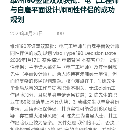
维州190签证双双获批：电气工程师
与自雇平面设计师同性伴侣的成功
规划
2024年11月26日
190
维州190签证双双获批：电气工程师与自雇平面设计师
同性伴侣的成功规划 Visa Type 190 Decision Date
2026年1月17日 案件综述 申请背景 本案客户为一对同
性伴侣：主申请人姚先生（电气工程师）及其伴侣陈
先生（平面设计师）。两人均持有澳洲硕士学位，但
面临复杂的移民规划难题。核心难点在于：1. 姚先生
毕业后从事的工作与提名职业不相关，无法claim工
作经验加分，且以单身申请更易获邀；2. 陈先生的职
业在189签证清单上不具优势；3. 若姚先生以单身身份
申请，后续再担保伴侣，其真实性可能受到移民局质
疑，存在重大法律风险；4. 陈先生为自雇人士，其工
作经验认证较为复杂。 案件处理 我们接手后，否决了
将伴侣“暂时隐瞒”以换取加分的高风险方案，并制定