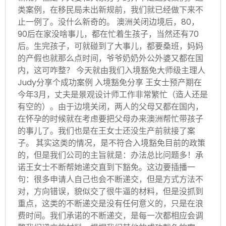
类案例，在移民局未出新规前，我们就已经做下来不
止一例了。没什么新奇的。 澳洲关闭边境后，80，
90后在家没啥事儿，都在忙着生孩子，当然还有70
后。生完孩子，可就碰到了大事儿，都要桑班，妈妈
的产假也就那么点时间，爷爷奶奶外公外婆又都在国
内，这可咋整？ 今天就由我们入境豁免大师级主理人
Judy分享个成功案例 入境豁免分享 王女士预产期在
今年3月，丈夫是景观设计师工作非常繁忙（造人还是
有空的）。由于边境关闭，两人的父母又都在国内，
在怀孕的时候就在考虑要把父母办来澳洲帮忙带孩子
的事儿了。我们也是在王女士还没生产前就接了案
子。 其实这类的情况，是不符合入境豁免目前的政策
的，但是我们公司的主旨就是：办法总比问题多！承
诺王女士不断帮她递交直到下豁免。这边要插播一
句：很多申请人自己也会不断递交，但是方式方法不
对，方向错误，貌似交了很牛逼的材料，但是没抓到
重点，这类的不断递交是没有任何意义的，只是在浪
费时间。我们承诺的不断递交，是每一次都相应会调