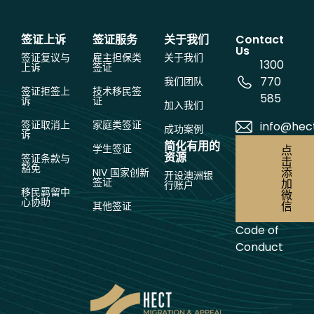
签证上诉
签证服务
关于我们
Contact
Us
签证复议与
雇主担保类
关于我们
1300
上诉
签证
770
我们团队
签证拒签上
技术移民签
585
诉
证
加入我们
签证取消上
家庭类签证
info@hec
成功案例
诉
简化有用的
学生签证
点
资源
签证条款与
击
豁免
添
NIV 国家创新
开设澳洲银
签证
加
行账户
移民羁留中
微
心协助
信
其他签证
Code of
Conduct