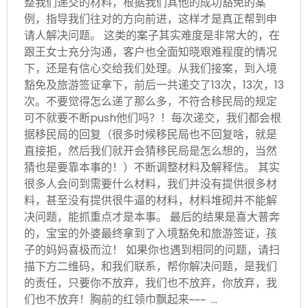
整我们递交的材料，根据我们其他的成功豁免的案
例，指导我们往对的方向前进，这样才是真正帮到申
请人解决问题。 这类的案子其实难度是非常大的，在
跟王女士充分沟通，客户也全面知晓艰难程度的情况
下，还是有信心交给我们处理。从我们接案，到入境
豁免及旅游签证拿下，前后一共递交了13次，13次，13
次。不要觉得怎么递了那么多，不符合移民局的规定
可不就要不断push他们吗？！每次递交，我们都会根
据移民局的回复（很多时候移民局也不回复啥，就是
直接拒，然后我们就开会猜移民局是怎么想的，当然
猜也是要靠本事的！）不断调整材料及解释信。 其实
很多人会问到需要什么材料，我们并没有提供很多材
料，甚至没有提供很牛逼的材料，材料堆砌并不能解
决问题，能抓重点才是本事。 最后的结果是喜大普奔
的，宝宝的外婆最终拿到了入境豁免和旅游签证，孩
子的妈妈喜极而泣！ 如果你也遇到相同的问题，请扫
描下方二维码，和我们联系，帮你解决问题，是我们
的责任，只要你不放弃，我们也不放弃，你放弃，我
们也不放弃！胸前的红领巾飘起来~~~ …