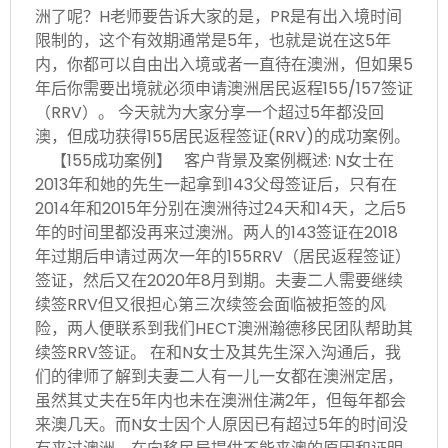
洲了呢？H老师要告诉大家的是，PR是有出入境时间
限制的，这个有效期通常是5年，也就是说在这5年
内，你都可以自由出入境或者一直待在澳洲，但如果5
年后你需要出境就必须申请澳洲居民返程155/157签证
（RRV）。 今天就为大家分享一个超过5年都没回
澳，但成功获得155居民返程签证(RRV)的成功案例。
【155成功案例】 客户背景及案例概述: N女士在
2013年和她的先生一起拿到143父母签证后，只有在
2014年和2015年分别在澳洲待过24天和14天，之后5
年的时间里都没再来过澳洲。两人的143签证在2018
年过期后申请过两次一年的155RRV（居民返程签证）
签证，然后又在2020年8月到期。夫妻二人需要继续
续签RRV但又很担心第三次续签会面临被拒签的风
险，两人便联系到我们HECT澳洲瀚德移民团队帮助其
续签RRV签证。 在和N女士及其先生深入沟通后，我
们的律师了解到夫妻二人有一儿一女都在澳洲定居，
虽然其丈夫在5年内也未在澳洲住满2年，但每年都会
来澳几天。而N女士因个人原因已有超过5年的时间没