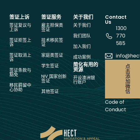
签证上诉
签证服务
关于我们
Contact
Us
签证复议与
雇主担保类
关于我们
1300
上诉
签证
770
我们团队
签证拒签上
技术移民签
585
诉
证
加入我们
签证取消上
家庭类签证
info@hec
成功案例
诉
简化有用的
学生签证
点
资源
签证条款与
击
豁免
添
NIV 国家创新
开设澳洲银
签证
加
行账户
移民羁留中
微
心协助
信
其他签证
Code of
Conduct