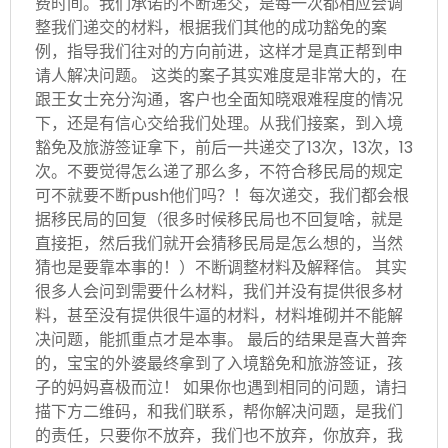
费时间。我们承诺的不断递交，是每一次都相应会调
整我们递交的材料，根据我们其他的成功豁免的案
例，指导我们往对的方向前进，这样才是真正帮到申
请人解决问题。 这类的案子其实难度是非常大的，在
跟王女士充分沟通，客户也全面知晓艰难程度的情况
下，还是有信心交给我们处理。从我们接案，到入境
豁免及旅游签证拿下，前后一共递交了13次，13次，13
次。不要觉得怎么递了那么多，不符合移民局的规定
可不就要不断push他们吗？！每次递交，我们都会根
据移民局的回复（很多时候移民局也不回复啥，就是
直接拒，然后我们就开会猜移民局是怎么想的，当然
猜也是要靠本事的！）不断调整材料及解释信。 其实
很多人会问到需要什么材料，我们并没有提供很多材
料，甚至没有提供很牛逼的材料，材料堆砌并不能解
决问题，能抓重点才是本事。 最后的结果是喜大普奔
的，宝宝的外婆最终拿到了入境豁免和旅游签证，孩
子的妈妈喜极而泣！ 如果你也遇到相同的问题，请扫
描下方二维码，和我们联系，帮你解决问题，是我们
的责任，只要你不放弃，我们也不放弃，你放弃，我