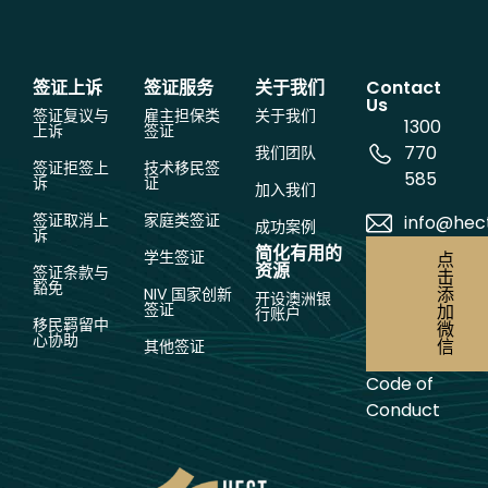
签证上诉
签证服务
关于我们
Contact
Us
签证复议与
雇主担保类
关于我们
1300
上诉
签证
770
我们团队
签证拒签上
技术移民签
585
诉
证
加入我们
签证取消上
家庭类签证
info@hec
成功案例
诉
简化有用的
学生签证
点
资源
签证条款与
击
豁免
添
NIV 国家创新
开设澳洲银
签证
加
行账户
移民羁留中
微
心协助
信
其他签证
Code of
Conduct