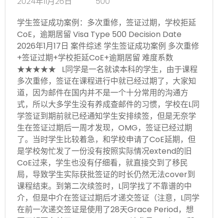
2024年11月26日
500
学生签证成功案例：多次重修，签证过期，学校拒延
CoE，逾期居留 Visa Type 500 Decision Date
2026年1月17日 案件综述 学生签证成功案例 多次重修
+签证过期+学校拒延CoE+逾期居留 难度系数
★★★★★ L同学是一名就读本科的学生，由于课程
多次重修，签证在课程进行中就已经过期了，大家知
道，因为邮件在国内并不是一个十分常用的沟通方
式，所以大多学生没有养成查邮件的习惯，学校在L同
学签证到期前就已经通知学生安排续签，但是无奈学
生在签证过期后一周才发现，OMG，签证已经过期
了。当时学生比较着急，和学校申请了CoE延期，但
是学校匆忙发了一份没有按照实际情况extend的旧
CoE过来，学生也没有仔细看，就直接交到了移民
局，导致学生实际获批签证的时长仍然无法cover到
课程结束。到第二次续签时，L同学找了不靠谱的中
介，但是中介在签证过期后才递交签证（注意，L同学
在前一次递交签证是使用了28天Grace Period，想