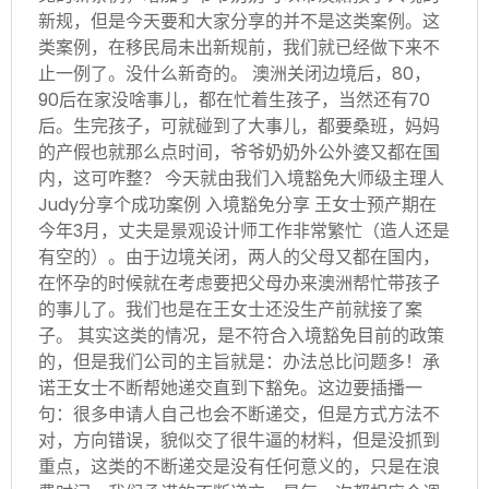
新规，但是今天要和大家分享的并不是这类案例。这
类案例，在移民局未出新规前，我们就已经做下来不
止一例了。没什么新奇的。 澳洲关闭边境后，80，
90后在家没啥事儿，都在忙着生孩子，当然还有70
后。生完孩子，可就碰到了大事儿，都要桑班，妈妈
的产假也就那么点时间，爷爷奶奶外公外婆又都在国
内，这可咋整？ 今天就由我们入境豁免大师级主理人
Judy分享个成功案例 入境豁免分享 王女士预产期在
今年3月，丈夫是景观设计师工作非常繁忙（造人还是
有空的）。由于边境关闭，两人的父母又都在国内，
在怀孕的时候就在考虑要把父母办来澳洲帮忙带孩子
的事儿了。我们也是在王女士还没生产前就接了案
子。 其实这类的情况，是不符合入境豁免目前的政策
的，但是我们公司的主旨就是：办法总比问题多！承
诺王女士不断帮她递交直到下豁免。这边要插播一
句：很多申请人自己也会不断递交，但是方式方法不
对，方向错误，貌似交了很牛逼的材料，但是没抓到
重点，这类的不断递交是没有任何意义的，只是在浪