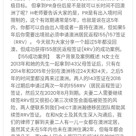
极目标。 但拿到PR身份后是不是就可以长时间不回澳
洲了呢？H老师要告诉大家的是，PR是有出入境时间
限制的，这个有效期通常是5年，也就是说在这5年
内，你都可以自由出入境或者一直待在澳洲，但如果5
年后你需要出境就必须申请澳洲居民返程155/157签证
（RRV）。 今天就为大家分享一个超过5年都没回
澳，但成功获得155居民返程签证(RRV)的成功案例。
【155成功案例】 客户背景及案例概述: N女士在
2013年和她的先生一起拿到143父母签证后，只有在
2014年和2015年分别在澳洲待过24天和14天，之后5
年的时间里都没再来过澳洲。两人的143签证在2018
年过期后申请过两次一年的155RRV（居民返程签证）
签证，然后又在2020年8月到期。夫妻二人需要继续
续签RRV但又很担心第三次续签会面临被拒签的风
险，两人便联系到我们HECT澳洲瀚德移民团队帮助其
续签RRV签证。 在和N女士及其先生深入沟通后，我
们的律师了解到夫妻二人有一儿一女都在澳洲定居，
虽然其丈夫在5年内也未在澳洲住满2年，但每年都会