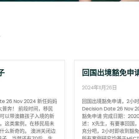
子
回国出境豁免申
2024年11月26日
 26 Nov 2024 新任妈妈
回国出境豁免申请，2小时获批 Vi
大普奔！ 前段时间，移民
Decision Date 26
可以带澳籍孩子入境的新
豁免申请 完成日期：202
。这类案例，在移民局未
述：X先生，有要事回国
什么新奇的。 澳洲关闭边
充分吧，2小时即收到豁免
孩子，当然还有70后。生
所有案例研究均基于HECT