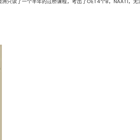
洲只读了一个半年的过桥课程，考出了OET4个B，NAATI，