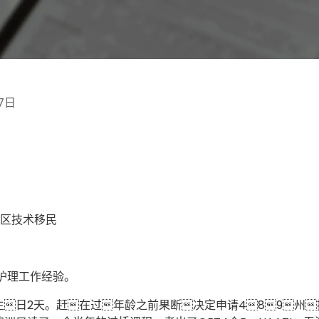
7日
地区技术移民
护理工作经验。
岁生日2天。赶在过年龄之前果断决定申请489州