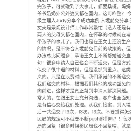
完孩子，可就碰到了大事儿，都要桑班，妈妈
爷爷奶奶外公外婆又都在国内，这可咋整？ 
级主理人Judy分享个成功案例 入境豁免分享
丈夫是景观设计师工作非常繁忙（造人还是有
两人的父母又都在国内，在怀孕的时候就在考
带孩子的事儿了。我们也是在王女士还没生产
的情况，是不符合入境豁免目前的政策的，但
办法总比问题多！承诺王女士不断帮她递交直
句：很多申请人自己也会不断递交，但是方式
似交了很牛逼的材料，但是没抓到重点，这类
义的，只是在浪费时间。我们承诺的不断递交
我们递交的材料，根据我们其他的成功豁免的
向前进，这样才是真正帮到申请人解决问题。
常大的，在跟王女士充分沟通，客户也全面知
是有信心交给我们处理。从我们接案，到入境
后一共递交了13次，13次，13次。不要觉得
民局的规定可不就要不断push他们吗？！每
局的回复（很多时候移民局也不回复啥，就是