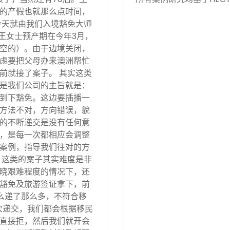
的产假也就那么点时间，
今天就由我们入境豁免大师
 王女士预产期在今年3月，
空的）。由于边境关闭，
虑要把父母办来澳洲帮忙
前就接了案子。 其实这类
是我们公司的主旨就是：
到下豁免。这边要插播一
方法不对，方向错误，貌
的不断递交是没有任何意
，是每一次都相应会调整
案例，指导我们往对的方
 这类的案子其实难度是非
晓艰难程度的情况下，还
豁免及旅游签证拿下，前
怎么递了那么多，不符合移
次递交，我们都会根据移民
直接拒，然后我们就开会