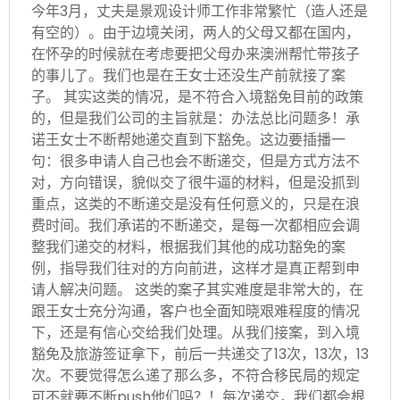
今年3月，丈夫是景观设计师工作非常繁忙（造人还是
有空的）。由于边境关闭，两人的父母又都在国内，
在怀孕的时候就在考虑要把父母办来澳洲帮忙带孩子
的事儿了。我们也是在王女士还没生产前就接了案
子。 其实这类的情况，是不符合入境豁免目前的政策
的，但是我们公司的主旨就是：办法总比问题多！承
诺王女士不断帮她递交直到下豁免。这边要插播一
句：很多申请人自己也会不断递交，但是方式方法不
对，方向错误，貌似交了很牛逼的材料，但是没抓到
重点，这类的不断递交是没有任何意义的，只是在浪
费时间。我们承诺的不断递交，是每一次都相应会调
整我们递交的材料，根据我们其他的成功豁免的案
例，指导我们往对的方向前进，这样才是真正帮到申
请人解决问题。 这类的案子其实难度是非常大的，在
跟王女士充分沟通，客户也全面知晓艰难程度的情况
下，还是有信心交给我们处理。从我们接案，到入境
豁免及旅游签证拿下，前后一共递交了13次，13次，13
次。不要觉得怎么递了那么多，不符合移民局的规定
可不就要不断push他们吗？！每次递交，我们都会根