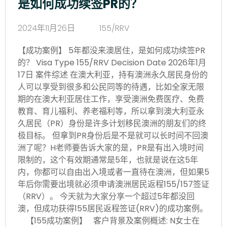
是如何成功续签PR的？
2024年11月26日
155/RRV
【成功案例】 5年都没来澳居住，是如何成功续签PR
的？ Visa Type 155/RRV Decision Date 2026年1月
17日 案件综述 在澳大利亚，持有澳洲永久居民身份的
人可以享受到很多和公民同等的待遇，比如全家无限
期的在澳大利亚居住工作，享受澳洲免费医疗、免费
教育、育儿福利、养老福利等，所以拿到澳大利亚永
久居民（PR）身份是许多计划移民澳洲的朋友们的终
极目标。 但拿到PR身份后是不是就可以长时间不回澳
洲了呢？H老师要告诉大家的是，PR是有出入境时间
限制的，这个有效期通常是5年，也就是说在这5年
内，你都可以自由出入境或者一直待在澳洲，但如果5
年后你需要出境就必须申请澳洲居民返程155/157签证
（RRV）。 今天就为大家分享一个超过5年都没回
澳，但成功获得155居民返程签证(RRV)的成功案例。
【155成功案例】 客户背景及案例概述: N女士在