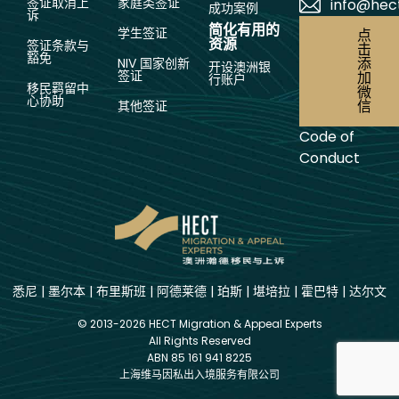
签证取消上
家庭类签证
info@hec
成功案例
诉
简化有用的
学生签证
点
资源
签证条款与
击
豁免
添
NIV 国家创新
开设澳洲银
签证
加
行账户
移民羁留中
微
心协助
信
其他签证
Code of
Conduct
悉尼
|
墨尔本
|
布里斯班
|
阿德莱德
|
珀斯
|
堪培拉
|
霍巴特
|
达尔文
© 2013-2026 HECT Migration & Appeal Experts
All Rights Reserved
ABN 85 161 941 8225
上海维马因私出入境服务有限公司