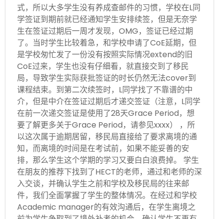
式，所以大多学生没有养成查邮件的习惯，学校在L同
学签证到期前就已经通知学生安排续签，但是无奈学
生在签证过期后一周才发现，OMG，签证已经过期
了。当时学生比较着急，和学校申请了CoE延期，但
是学校匆忙发了一份没有按照实际情况extend的旧
CoE过来，学生也没有仔细看，就直接交到了移民
局，导致学生实际获批签证的时长仍然无法cover到
课程结束。到第二次续签时，L同学找了不靠谱的中
介，但是中介在签证过期后才递交签证（注意，L同学
在前一次递交签证是使用了28天Grace Period，想
要了解更多关于Grace Period，请参见xxxx） ，所
以这次属于逾期居留，移民局直接给了要求离境的通
知，而离境的时间是在考试前，如果不能妥善的安
排，那么学生这个学期的学习又要白白浪费掉。 学生
在朋友的推荐下找到了HECT的老师，通过和老师的深
入交谈，并确认学生之前和学校及移民局的往来邮
件，我们全面掌握了学生的整体情况。在经过和学校
Academic manager的有效沟通后，在学生离境之
前为学生争取到了境外补考的机会，确认学生不再有