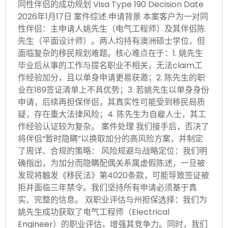
同性伴侣的成功规划 Visa Type 190 Decision Date
2026年1月17日 案件综述 申请背景 本案客户为一对同
性伴侣：主申请人姚先生（电气工程师）及其伴侣陈
先生（平面设计师）。两人均持有澳洲硕士学位，但
面临复杂的移民规划难题。核心难点在于：1. 姚先生
毕业后从事的工作与提名职业不相关，无法claim工
作经验加分，且以单身申请更易获邀；2. 陈先生的职
业在189签证清单上不具优势；3. 若姚先生以单身身份
申请，后续再担保伴侣，其真实性可能受到移民局质
疑，存在重大法律风险；4. 陈先生为自雇人士，其工
作经验认证较为复杂。 案件处理 我们接手后，否决了
将伴侣“暂时隐瞒”以换取加分的高风险方案，并制定
了周详、合规的策略： 风险规避与战略定位：我们明
确指出，为加分而隐瞒配偶关系属虚假陈述，一旦被
发现将触发《移民法》第4020条款，可能导致签证被
拒并面临三年禁令。我们坚持所有申请必须基于真
实、完整的信息。 双职业评估与州担保选择：我们为
姚先生成功获取了电气工程师（Electrical
Engineer）的职业评估，增强其竞争力。同时，我们