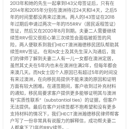
2013年和她的先生一起拿到143父母签证后，只有在
2014年和2015年分别在澳洲待过24天和14天，之后5
年的时间里都没再来过澳洲。两人的143签证在2018
年过期后申请过两次一年的155RRV（居民返程签证）
签证，然后又在2020年8月到期。夫妻二人需要继续
续签RRV但又很担心第三次续签会面临被拒签的风
险，两人便联系到我们HECT澳洲瀚德移民团队帮助其
续签RRV签证。 在和N女士及其先生深入沟通后，我
们的律师了解到夫妻二人有一儿一女都在澳洲定居，
虽然其丈夫在5年内也未在澳洲住满2年，但每年都会
来澳几天。而N女士因个人原因已有超过5年的时间没
有来过澳洲，在向移民局提供不能来澳的原因和证明
方面有较大困难。在递签期间，客户收到过补充材料
的通知，移民局要求客户提供更多能够证明其与澳洲
有“实质性联系”（substantial ties）的证据，但客户
无法提供。最后在客户对续签都不抱希望和没有更多
支持材料的情况下，我们HECT澳洲瀚德移民律师帮客
户写了一份非常具有说服力的解释信，成功帮夫妻二
人都拿下了1年的RRV续签。…