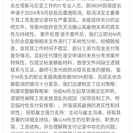
名在塔斯马尼亚工作的IT专业人员，其190州担保提名
申请于2024年9月获批后遭遇取消。取消决定主要基
于其工资发放记录存在严重混乱，未能提供充分的证
明文件，导致州政府官员无法确认其雇佣关系的真实
性与持续性。 案件处理 接手案件后，我们立即对M先
生的全部雇佣相关文件进行了系统性分析。经细致核
查，发现其工作时间不稳定、部分工资为现金支付等
复杂情况，且前任代理在递交申请时未充分考虑案件
特殊性，仅提交标准模板材料，致使文件间缺乏逻辑
联系与互证，最终引发州政府对提名批准的撤销。 鉴
于M先生的职业发展高度依赖190州担保，且提名状态
被取消的情况十分紧急，我们迅速制定了应对策略：
构建完整解释框架：协助M先生起草详细法定声明，
逻辑性阐释工资发放混乱的成因（如项目制工作、特
定临时性支付安排等），并强调其雇佣的真实性和持
续性； 获取雇主强力支持：主动与雇主沟通，获取其
签署的详细支持信，确认M先生的在职身份、职责内
容、工资结构，并合理解释支付记录中存在的问题；