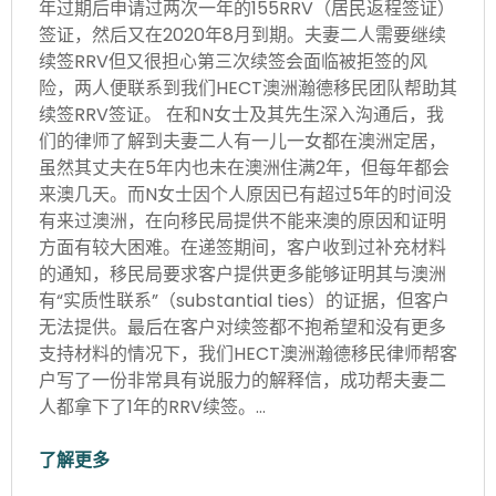
年过期后申请过两次一年的155RRV（居民返程签证）
签证，然后又在2020年8月到期。夫妻二人需要继续
续签RRV但又很担心第三次续签会面临被拒签的风
险，两人便联系到我们HECT澳洲瀚德移民团队帮助其
续签RRV签证。 在和N女士及其先生深入沟通后，我
们的律师了解到夫妻二人有一儿一女都在澳洲定居，
虽然其丈夫在5年内也未在澳洲住满2年，但每年都会
来澳几天。而N女士因个人原因已有超过5年的时间没
有来过澳洲，在向移民局提供不能来澳的原因和证明
方面有较大困难。在递签期间，客户收到过补充材料
的通知，移民局要求客户提供更多能够证明其与澳洲
有“实质性联系”（substantial ties）的证据，但客户
无法提供。最后在客户对续签都不抱希望和没有更多
支持材料的情况下，我们HECT澳洲瀚德移民律师帮客
户写了一份非常具有说服力的解释信，成功帮夫妻二
人都拿下了1年的RRV续签。…
了解更多