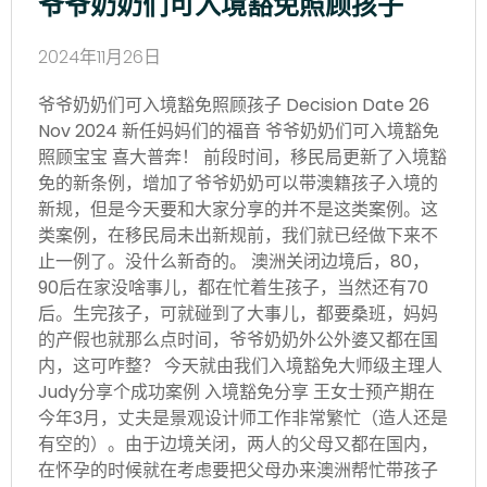
爷爷奶奶们可入境豁免照顾孩子
2024年11月26日
爷爷奶奶们可入境豁免照顾孩子 Decision Date 26
Nov 2024 新任妈妈们的福音 爷爷奶奶们可入境豁免
照顾宝宝 喜大普奔！ 前段时间，移民局更新了入境豁
免的新条例，增加了爷爷奶奶可以带澳籍孩子入境的
新规，但是今天要和大家分享的并不是这类案例。这
类案例，在移民局未出新规前，我们就已经做下来不
止一例了。没什么新奇的。 澳洲关闭边境后，80，
90后在家没啥事儿，都在忙着生孩子，当然还有70
后。生完孩子，可就碰到了大事儿，都要桑班，妈妈
的产假也就那么点时间，爷爷奶奶外公外婆又都在国
内，这可咋整？ 今天就由我们入境豁免大师级主理人
Judy分享个成功案例 入境豁免分享 王女士预产期在
今年3月，丈夫是景观设计师工作非常繁忙（造人还是
有空的）。由于边境关闭，两人的父母又都在国内，
在怀孕的时候就在考虑要把父母办来澳洲帮忙带孩子