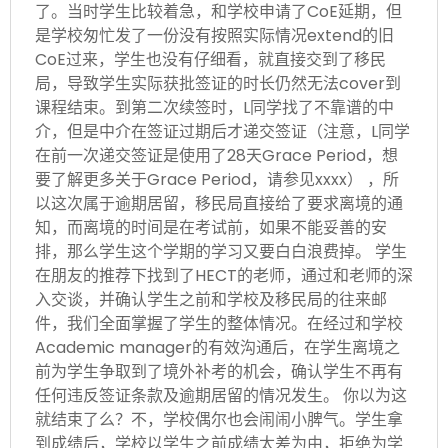
了。当时学生比较着急，和学校申请了CoE延期，但
是学校匆忙发了一份没有按照实际情况extend的旧
CoE过来，学生也没有仔细看，就直接交到了移民
局，导致学生实际获批签证的时长仍然无法cover到
课程结束。到第二次续签时，L同学找了不靠谱的中
介，但是中介在签证过期后才递交签证（注意，L同学
在前一次递交签证是使用了28天Grace Period，想
要了解更多关于Grace Period，请参见xxxx） ，所
以这次属于逾期居留，移民局直接给了要求离境的通
知，而离境的时间是在考试前，如果不能妥善的安
排，那么学生这个学期的学习又要白白浪费掉。 学生
在朋友的推荐下找到了HECT的老师，通过和老师的深
入交谈，并确认学生之前和学校及移民局的往来邮
件，我们全面掌握了学生的整体情况。在经过和学校
Academic manager的有效沟通后，在学生离境之
前为学生争取到了境外补考的机会，确认学生不再有
任何违反签证条款及逾期居留的情况发生。 你以为这
就结束了么？不，学校偶尔也会闹闹小脾气。学生拿
到成绩后，学校以学生之前成绩太差为由，拒绝为学