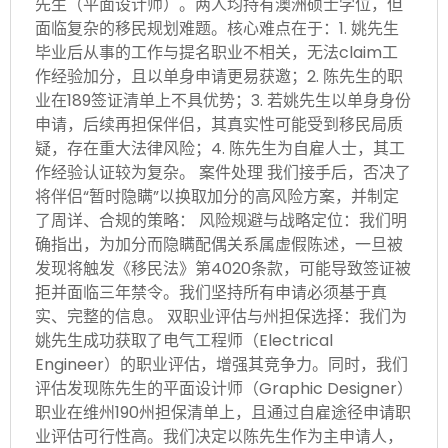
先生（平面设计师）。两人均持有澳洲硕士学位，但
面临复杂的移民规划难题。核心难点在于：1. 姚先生
毕业后从事的工作与提名职业不相关，无法claim工
作经验加分，且以单身申请更易获邀；2. 陈先生的职
业在189签证清单上不具优势；3. 若姚先生以单身身份
申请，后续再担保伴侣，其真实性可能受到移民局质
疑，存在重大法律风险；4. 陈先生为自雇人士，其工
作经验认证较为复杂。 案件处理 我们接手后，否决了
将伴侣“暂时隐瞒”以换取加分的高风险方案，并制定
了周详、合规的策略： 风险规避与战略定位：我们明
确指出，为加分而隐瞒配偶关系属虚假陈述，一旦被
发现将触发《移民法》第4020条款，可能导致签证被
拒并面临三年禁令。我们坚持所有申请必须基于真
实、完整的信息。 双职业评估与州担保选择：我们为
姚先生成功获取了电气工程师（Electrical
Engineer）的职业评估，增强其竞争力。同时，我们
评估发现陈先生的平面设计师（Graphic Designer）
职业在维州190州担保清单上，且通过自雇途径申请职
业评估可行性高。我们决定以陈先生作为主申请人，