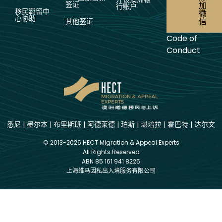
签证
加
行账户
移民羁留中
微
心协助
信
其他签证
Code of
Conduct
悉尼
|
墨尔本
|
布里斯班
|
阿德莱德
|
珀斯
|
堪培拉
|
霍巴特
|
达尔文
© 2013-2026 HECT Migration & Appeal Experts
All Rights Reserved
ABN 85 161 941 8225
上海维马因私出入境服务有限公司