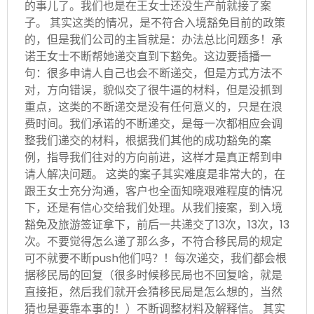
的事儿了。我们也是在王女士还没生产前就接了案
子。 其实这类的情况，是不符合入境豁免目前的政策
的，但是我们公司的主旨就是：办法总比问题多！承
诺王女士不断帮她递交直到下豁免。这边要插播一
句：很多申请人自己也会不断递交，但是方式方法不
对，方向错误，貌似交了很牛逼的材料，但是没抓到
重点，这类的不断递交是没有任何意义的，只是在浪
费时间。我们承诺的不断递交，是每一次都相应会调
整我们递交的材料，根据我们其他的成功豁免的案
例，指导我们往对的方向前进，这样才是真正帮到申
请人解决问题。 这类的案子其实难度是非常大的，在
跟王女士充分沟通，客户也全面知晓艰难程度的情况
下，还是有信心交给我们处理。从我们接案，到入境
豁免及旅游签证拿下，前后一共递交了13次，13次，13
次。不要觉得怎么递了那么多，不符合移民局的规定
可不就要不断push他们吗？！每次递交，我们都会根
据移民局的回复（很多时候移民局也不回复啥，就是
直接拒，然后我们就开会猜移民局是怎么想的，当然
猜也是要靠本事的！）不断调整材料及解释信。 其实