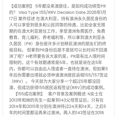
【成功案例】 5年都没来澳居住，是如何成功续签PR
的？ Visa Type 155/RRV Decision Date 2026年1月
17日 案件综述 在澳大利亚，持有澳洲永久居民身份的
人可以享受到很多和公民同等的待遇，比如全家无限
期的在澳大利亚居住工作，享受澳洲免费医疗、免费
教育、育儿福利、养老福利等，所以拿到澳大利亚永
久居民（PR）身份是许多计划移民澳洲的朋友们的终
极目标。 但拿到PR身份后是不是就可以长时间不回澳
洲了呢？H老师要告诉大家的是，PR是有出入境时间
限制的，这个有效期通常是5年，也就是说在这5年
内，你都可以自由出入境或者一直待在澳洲，但如果5
年后你需要出境就必须申请澳洲居民返程155/157签证
（RRV）。 今天就为大家分享一个超过5年都没回
澳，但成功获得155居民返程签证(RRV)的成功案例。
【155成功案例】 客户背景及案例概述: N女士在
2013年和她的先生一起拿到143父母签证后，只有在
2014年和2015年分别在澳洲待过24天和14天，之后5
年的时间里都没再来过澳洲。两人的143签证在2018