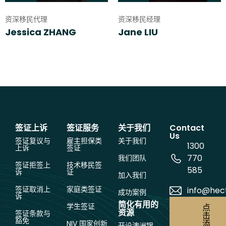
资深移民代理
资深移民经理
Jessica ZHANG
Jane LIU
签证上诉
签证服务
关于我们
Contact
Us
签证复议与
雇主担保类
关于我们
1300
上诉
签证
770
我们团队
签证拒签上
技术移民签
585
诉
证
加入我们
签证取消上
家庭类签证
info@hec
成功案例
诉
简化有用的
学生签证
点
资源
签证条款与
击
豁免
添
NIV 国家创新
开设澳洲银