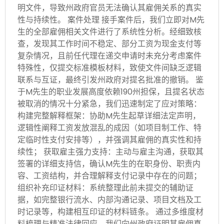
明文件，导致州政府官员无法确认其雇佣关系的真实
性与持续性。 案件处理 接手案件后，我们立即对M先
生的全部雇佣相关文件进行了系统性分析。经细致核
查，发现其工作时间不稳定、部分工资为现金支付等
复杂情况，且前任代理在递交申请时未充分考虑案件
特殊性，仅提交标准模板材料，致使文件间缺乏逻辑
联系与互证，最终引发州政府对提名批准的撤销。 鉴
于M先生的职业发展高度依赖190州担保，且提名状态
被取消的情况十分紧急，我们迅速制定了应对策略：
构建完整解释框架：协助M先生起草详细法定声明，
逻辑性阐释工资发放混乱的成因（如项目制工作、特
定临时性支付安排等），并强调其雇佣的真实性和持
续性； 获取雇主强力支持：主动与雇主沟通，获取其
签署的详细支持信，确认M先生的在职身份、职责内
容、工资结构，并合理解释支付记录中存在的问题；
组织补充印证材料：系统整理此前未提交的辅助证
据，如完整银行流水、内部沟通记录、项目文档及工
时记录等，构建相互印证的材料链条。 通过多维度材
料梳理与精准法律回应，我们向州政府证明其雇佣真