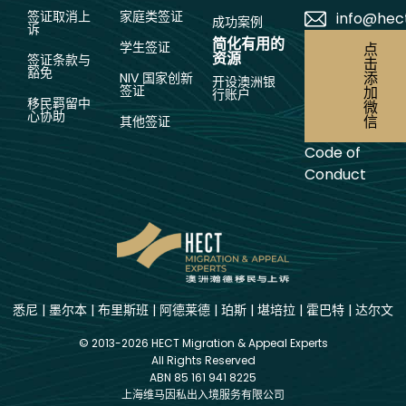
签证取消上
家庭类签证
info@hec
成功案例
诉
简化有用的
学生签证
点
资源
签证条款与
击
豁免
添
NIV 国家创新
开设澳洲银
签证
加
行账户
移民羁留中
微
心协助
信
其他签证
Code of
Conduct
悉尼
|
墨尔本
|
布里斯班
|
阿德莱德
|
珀斯
|
堪培拉
|
霍巴特
|
达尔文
© 2013-2026 HECT Migration & Appeal Experts
All Rights Reserved
ABN 85 161 941 8225
上海维马因私出入境服务有限公司