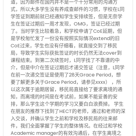
道，因为邮件在国内并不是一个十分常用的沟通方
式，所以大多学生没有养成查邮件的习惯，学校在L同
学签证到期前就已经通知学生安排续签，但是无奈学
生在签证过期后一周才发现，OMG，签证已经过期
了。当时学生比较着急，和学校申请了CoE延期，但
是学校匆忙发了一份没有按照实际情况extend的旧
CoE过来，学生也没有仔细看，就直接交到了移民
局，导致学生实际获批签证的时长仍然无法cover到
课程结束。到第二次续签时，L同学找了不靠谱的中
介，但是中介在签证过期后才递交签证（注意，L同学
在前一次递交签证是使用了28天Grace Period，想
要了解更多关于Grace Period，请参见xxxx） ，所
以这次属于逾期居留，移民局直接给了要求离境的通
知，而离境的时间是在考试前，如果不能妥善的安
排，那么学生这个学期的学习又要白白浪费掉。 学生
在朋友的推荐下找到了HECT的老师，通过和老师的深
入交谈，并确认学生之前和学校及移民局的往来邮
件，我们全面掌握了学生的整体情况。在经过和学校
Academic manager的有效沟通后，在学生离境之