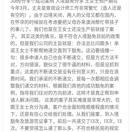
Judy分享个成功案例 入境豁免分享 王女士预产期在
今年3月，丈夫是景观设计师工作非常繁忙（造人还是
有空的）。由于边境关闭，两人的父母又都在国内，
在怀孕的时候就在考虑要把父母办来澳洲帮忙带孩子
的事儿了。我们也是在王女士还没生产前就接了案
子。 其实这类的情况，是不符合入境豁免目前的政策
的，但是我们公司的主旨就是：办法总比问题多！承
诺王女士不断帮她递交直到下豁免。这边要插播一
句：很多申请人自己也会不断递交，但是方式方法不
对，方向错误，貌似交了很牛逼的材料，但是没抓到
重点，这类的不断递交是没有任何意义的，只是在浪
费时间。我们承诺的不断递交，是每一次都相应会调
整我们递交的材料，根据我们其他的成功豁免的案
例，指导我们往对的方向前进，这样才是真正帮到申
请人解决问题。 这类的案子其实难度是非常大的，在
跟王女士充分沟通，客户也全面知晓艰难程度的情况
下，还是有信心交给我们处理。从我们接案，到入境
豁免及旅游签证拿下，前后一共递交了13次，13次，13
次。不要觉得怎么递了那么多，不符合移民局的规定