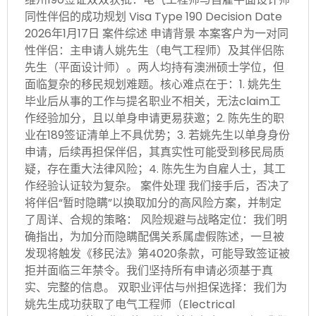
同性伴侣的成功规划 Visa Type 190 Decision Date
2026年1月17日 案件综述 申请背景 本案客户为一对同
性伴侣：主申请人姚先生（电气工程师）及其伴侣陈
先生（平面设计师）。两人均持有澳洲硕士学位，但
面临复杂的移民规划难题。核心难点在于：1. 姚先生
毕业后从事的工作与提名职业不相关，无法claim工
作经验加分，且以单身申请更易获邀；2. 陈先生的职
业在189签证清单上不具优势；3. 若姚先生以单身身份
申请，后续再担保伴侣，其真实性可能受到移民局质
疑，存在重大法律风险；4. 陈先生为自雇人士，其工
作经验认证较为复杂。 案件处理 我们接手后，否决了
将伴侣“暂时隐瞒”以换取加分的高风险方案，并制定
了周详、合规的策略： 风险规避与战略定位：我们明
确指出，为加分而隐瞒配偶关系属虚假陈述，一旦被
发现将触发《移民法》第4020条款，可能导致签证被
拒并面临三年禁令。我们坚持所有申请必须基于真
实、完整的信息。 双职业评估与州担保选择：我们为
姚先生成功获取了电气工程师（Electrical