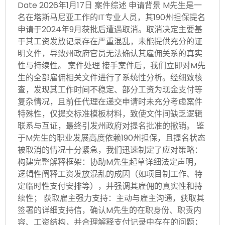
Date 2026年1月17日 案件综述 申请背景 M先生是一
名在塔斯马尼亚工作的IT专业人员，其190州担保提名
申请于2024年9月获批后遭遇取消。取消决定主要基
于其工资发放记录存在严重混乱，未能提供充分的证
明文件，导致州政府官员无法确认其雇佣关系的真实
性与持续性。 案件处理 接手案件后，我们立即对M先
生的全部雇佣相关文件进行了系统性分析。经细致核
查，发现其工作时间不稳定、部分工资为现金支付等
复杂情况，且前任代理在递交申请时未充分考虑案件
特殊性，仅提交标准模板材料，致使文件间缺乏逻辑
联系与互证，最终引发州政府对提名批准的撤销。 鉴
于M先生的职业发展高度依赖190州担保，且提名状态
被取消的情况十分紧急，我们迅速制定了应对策略：
构建完整解释框架：协助M先生起草详细法定声明，
逻辑性阐释工资发放混乱的成因（如项目制工作、特
定临时性支付安排等），并强调其雇佣的真实性和持
续性； 获取雇主强力支持：主动与雇主沟通，获取其
签署的详细支持信，确认M先生的在职身份、职责内
容、工资结构，并合理解释支付记录中存在的问题；