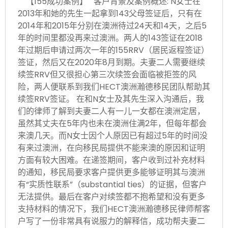
【155成功案例】 客户背景及案例概述: N女士在
2013年和她的先生一起拿到143父母签证后，只有在
2014年和2015年分别在澳洲待过24天和14天，之后5
年的时间里都没再来过澳洲。两人的143签证在2018
年过期后申请过两次一年的155RRV（居民返程签证）
签证，然后又在2020年8月到期。夫妻二人需要继续
续签RRV但又很担心第三次续签会面临被拒签的风
险，两人便联系到我们HECT澳洲瀚德移民团队帮助其
续签RRV签证。 在和N女士及其先生深入沟通后，我
们的律师了解到夫妻二人有一儿一女都在澳洲定居，
虽然其丈夫在5年内也未在澳洲住满2年，但每年都会
来澳几天。而N女士因个人原因已有超过5年的时间没
有来过澳洲，在向移民局提供不能来澳的原因和证明
方面有较大困难。在递签期间，客户收到过补充材料
的通知，移民局要求客户提供更多能够证明其与澳洲
有“实质性联系”（substantial ties）的证据，但客户
无法提供。最后在客户对续签都不抱希望和没有更多
支持材料的情况下，我们HECT澳洲瀚德移民律师帮客
户写了一份非常具有说服力的解释信，成功帮夫妻二