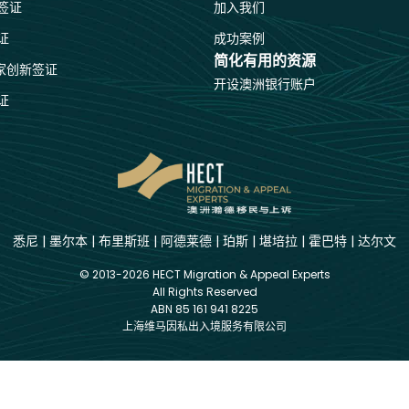
签证
加入我们
证
成功案例
简化有用的资源
国家创新签证
开设澳洲银行账户
证
悉尼
|
墨尔本
|
布里斯班
|
阿德莱德
|
珀斯
|
堪培拉
|
霍巴特
|
达尔文
© 2013-2026 HECT Migration & Appeal Experts
All Rights Reserved
ABN 85 161 941 8225
上海维马因私出入境服务有限公司