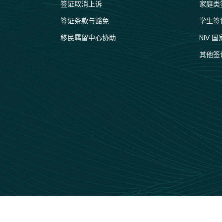
签证取消上诉
家庭类
签证条款与豁免
学生签
移民羁留中心协助
NIV 
其他签