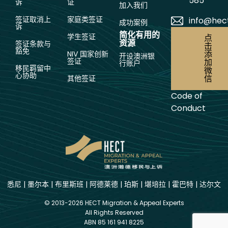
585
诉
证
加入我们
签证取消上
家庭类签证
info@hec
成功案例
诉
简化有用的
学生签证
点
资源
签证条款与
击
豁免
添
NIV 国家创新
开设澳洲银
签证
加
行账户
移民羁留中
微
心协助
信
其他签证
Code of
Conduct
悉尼
|
墨尔本
|
布里斯班
|
阿德莱德
|
珀斯
|
堪培拉
|
霍巴特
|
达尔文
© 2013-2026 HECT Migration & Appeal Experts
All Rights Reserved
ABN 85 161 941 8225