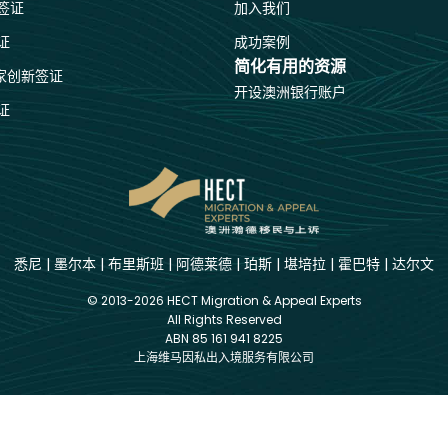
签证
加入我们
证
成功案例
简化有用的资源
国家创新签证
开设澳洲银行账户
证
悉尼
|
墨尔本
|
布里斯班
|
阿德莱德
|
珀斯
|
堪培拉
|
霍巴特
|
达尔文
© 2013-2026 HECT Migration & Appeal Experts
All Rights Reserved
ABN 85 161 941 8225
上海维马因私出入境服务有限公司