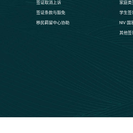
签证取消上诉
家庭类
签证条款与豁免
学生签
移民羁留中心协助
NIV 
其他签