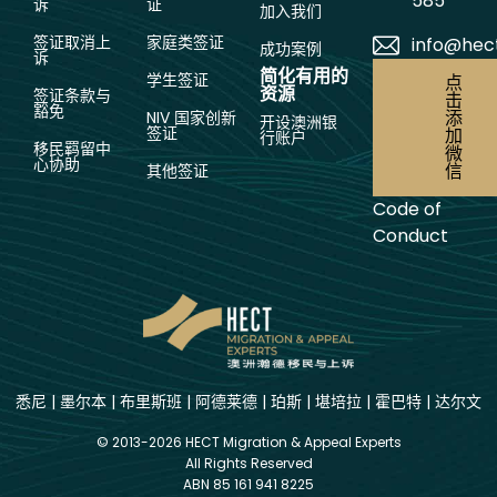
585
诉
证
加入我们
签证取消上
家庭类签证
info@hec
成功案例
诉
简化有用的
学生签证
点
资源
签证条款与
击
豁免
添
NIV 国家创新
开设澳洲银
签证
加
行账户
移民羁留中
微
心协助
信
其他签证
Code of
Conduct
悉尼
|
墨尔本
|
布里斯班
|
阿德莱德
|
珀斯
|
堪培拉
|
霍巴特
|
达尔文
© 2013-2026 HECT Migration & Appeal Experts
All Rights Reserved
ABN 85 161 941 8225