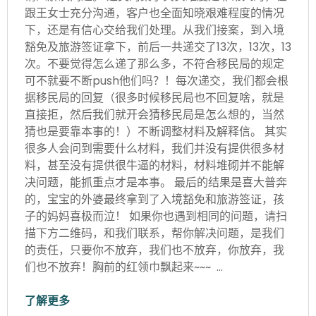
跟王女士充分沟通，客户也全面知晓艰难程度的情况
下，还是有信心交给我们处理。从我们接案，到入境
豁免及旅游签证拿下，前后一共递交了13次，13次，13
次。不要觉得怎么递了那么多，不符合移民局的规定
可不就要不断push他们吗？！每次递交，我们都会根
据移民局的回复（很多时候移民局也不回复啥，就是
直接拒，然后我们就开会猜移民局是怎么想的，当然
猜也是要靠本事的！）不断调整材料及解释信。 其实
很多人会问到需要什么材料，我们并没有提供很多材
料，甚至没有提供很牛逼的材料，材料堆砌并不能解
决问题，能抓重点才是本事。 最后的结果是喜大普奔
的，宝宝的外婆最终拿到了入境豁免和旅游签证，孩
子的妈妈喜极而泣！ 如果你也遇到相同的问题，请扫
描下方二维码，和我们联系，帮你解决问题，是我们
的责任，只要你不放弃，我们也不放弃，你放弃，我
们也不放弃！胸前的红领巾飘起来~~~ …
了解更多