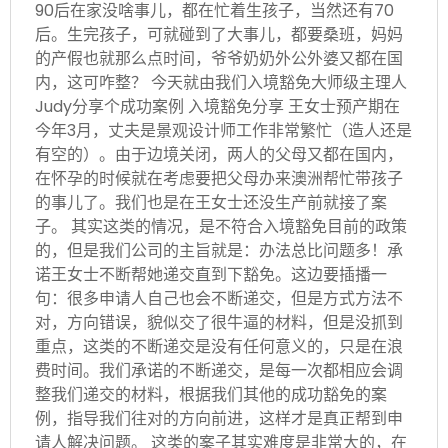
90后在家没啥事儿，都在忙着生孩子，当然还有70
后。生完孩子，可就碰到了大事儿，都要桑班，妈妈
的产假也就那么点时间，爷爷奶奶外公外婆又都在国
内，这可咋整？ 今天就由我们入境豁免大师级主理人
Judy分享个成功案例 入境豁免分享 王女士预产期在
今年3月，丈夫是景观设计师工作非常繁忙（造人还是
有空的）。由于边境关闭，两人的父母又都在国内，
在怀孕的时候就在考虑要把父母办来澳洲帮忙带孩子
的事儿了。我们也是在王女士还没生产前就接了案
子。 其实这类的情况，是不符合入境豁免目前的政策
的，但是我们公司的主旨就是：办法总比问题多！承
诺王女士不断帮她递交直到下豁免。这边要插播一
句：很多申请人自己也会不断递交，但是方式方法不
对，方向错误，貌似交了很牛逼的材料，但是没抓到
重点，这类的不断递交是没有任何意义的，只是在浪
费时间。我们承诺的不断递交，是每一次都相应会调
整我们递交的材料，根据我们其他的成功豁免的案
例，指导我们往对的方向前进，这样才是真正帮到申
请人解决问题。 这类的案子其实难度是非常大的，在