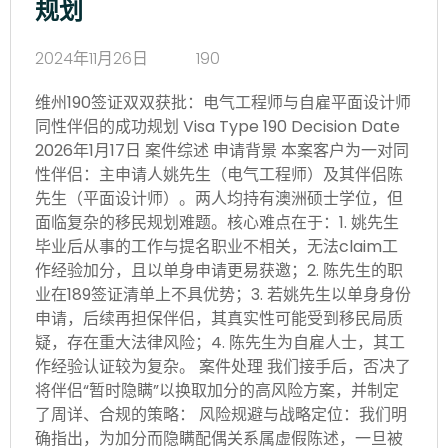
规划
2024年11月26日
190
维州190签证双双获批：电气工程师与自雇平面设计师
同性伴侣的成功规划 Visa Type 190 Decision Date
2026年1月17日 案件综述 申请背景 本案客户为一对同
性伴侣：主申请人姚先生（电气工程师）及其伴侣陈
先生（平面设计师）。两人均持有澳洲硕士学位，但
面临复杂的移民规划难题。核心难点在于：1. 姚先生
毕业后从事的工作与提名职业不相关，无法claim工
作经验加分，且以单身申请更易获邀；2. 陈先生的职
业在189签证清单上不具优势；3. 若姚先生以单身身份
申请，后续再担保伴侣，其真实性可能受到移民局质
疑，存在重大法律风险；4. 陈先生为自雇人士，其工
作经验认证较为复杂。 案件处理 我们接手后，否决了
将伴侣“暂时隐瞒”以换取加分的高风险方案，并制定
了周详、合规的策略： 风险规避与战略定位：我们明
确指出，为加分而隐瞒配偶关系属虚假陈述，一旦被