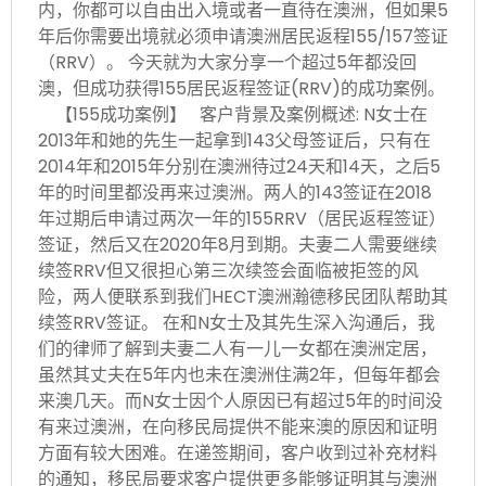
内，你都可以自由出入境或者一直待在澳洲，但如果5
年后你需要出境就必须申请澳洲居民返程155/157签证
（RRV）。 今天就为大家分享一个超过5年都没回
澳，但成功获得155居民返程签证(RRV)的成功案例。
【155成功案例】 客户背景及案例概述: N女士在
2013年和她的先生一起拿到143父母签证后，只有在
2014年和2015年分别在澳洲待过24天和14天，之后5
年的时间里都没再来过澳洲。两人的143签证在2018
年过期后申请过两次一年的155RRV（居民返程签证）
签证，然后又在2020年8月到期。夫妻二人需要继续
续签RRV但又很担心第三次续签会面临被拒签的风
险，两人便联系到我们HECT澳洲瀚德移民团队帮助其
续签RRV签证。 在和N女士及其先生深入沟通后，我
们的律师了解到夫妻二人有一儿一女都在澳洲定居，
虽然其丈夫在5年内也未在澳洲住满2年，但每年都会
来澳几天。而N女士因个人原因已有超过5年的时间没
有来过澳洲，在向移民局提供不能来澳的原因和证明
方面有较大困难。在递签期间，客户收到过补充材料
的通知，移民局要求客户提供更多能够证明其与澳洲