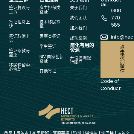
Us
签证复议与
雇主担保类
关于我们
1300
上诉
签证
770
我们团队
签证拒签上
技术移民签
585
诉
证
加入我们
签证取消上
家庭类签证
info@hec
成功案例
诉
简化有用的
学生签证
点
资源
签证条款与
击
豁免
添
NIV 国家创新
开设澳洲银
签证
加
行账户
移民羁留中
微
心协助
信
其他签证
Code of
Conduct
悉尼
|
墨尔本
|
布里斯班
|
阿德莱德
|
珀斯
|
堪培拉
|
霍巴特
|
达尔文