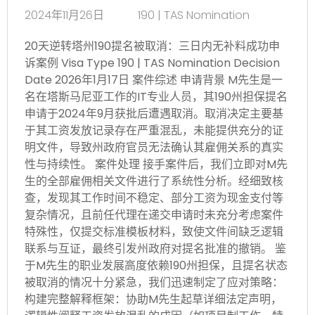
2024年11月26日
190 | TAS Nomination
20天逆转塔州190提名被取消：三日内无补料成功申
诉案例 Visa Type 190 | TAS Nomination Decision
Date 2026年1月17日 案件综述 申请背景 M先生是一
名在塔斯马尼亚工作的IT专业人员，其190州担保提名
申请于2024年9月获批后遭遇取消。取消决定主要基
于其工资发放记录存在严重混乱，未能提供充分的证
明文件，导致州政府官员无法确认其雇佣关系的真实
性与持续性。 案件处理 接手案件后，我们立即对M先
生的全部雇佣相关文件进行了系统性分析。经细致核
查，发现其工作时间不稳定、部分工资为现金支付等
复杂情况，且前任代理在递交申请时未充分考虑案件
特殊性，仅提交标准模板材料，致使文件间缺乏逻辑
联系与互证，最终引发州政府对提名批准的撤销。 鉴
于M先生的职业发展高度依赖190州担保，且提名状态
被取消的情况十分紧急，我们迅速制定了应对策略：
构建完整解释框架：协助M先生起草详细法定声明，