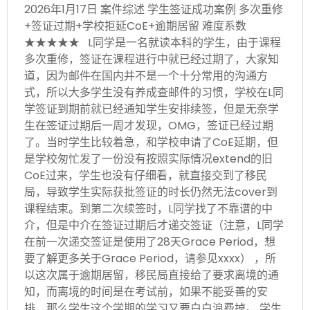
2026年1月17日 案件综述 学生签证成功案例 多次重修
+签证过期+学校拒延CoE+逾期居留 难度系数
★★★★★ L同学是一名就读本科的学生，由于课程
多次重修，签证在课程进行中就已经过期了，大家知
道，因为邮件在国内并不是一个十分常用的沟通方
式，所以大多学生没有养成查邮件的习惯，学校在L同
学签证到期前就已经通知学生安排续签，但是无奈学
生在签证过期后一周才发现，OMG，签证已经过期
了。当时学生比较着急，和学校申请了CoE延期，但
是学校匆忙发了一份没有按照实际情况extend的旧
CoE过来，学生也没有仔细看，就直接交到了移民
局，导致学生实际获批签证的时长仍然无法cover到
课程结束。到第二次续签时，L同学找了不靠谱的中
介，但是中介在签证过期后才递交签证（注意，L同学
在前一次递交签证是使用了28天Grace Period，想
要了解更多关于Grace Period，请参见xxxx） ，所
以这次属于逾期居留，移民局直接给了要求离境的通
知，而离境的时间是在考试前，如果不能妥善的安
排，那么学生这个学期的学习又要白白浪费掉。 学生