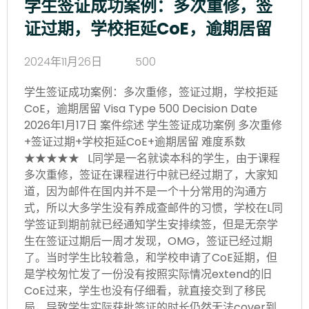
学生签证成功案例：多次重修，签
证过期，学校拒延CoE，逾期居留
2024年11月26日
500
学生签证成功案例：多次重修，签证过期，学校拒延
CoE，逾期居留 Visa Type 500 Decision Date
2026年1月17日 案件综述 学生签证成功案例 多次重修
+签证过期+学校拒延CoE+逾期居留 难度系数
★★★★★ L同学是一名就读本科的学生，由于课程
多次重修，签证在课程进行中就已经过期了，大家知
道，因为邮件在国内并不是一个十分常用的沟通方
式，所以大多学生没有养成查邮件的习惯，学校在L同
学签证到期前就已经通知学生安排续签，但是无奈学
生在签证过期后一周才发现，OMG，签证已经过期
了。当时学生比较着急，和学校申请了CoE延期，但
是学校匆忙发了一份没有按照实际情况extend的旧
CoE过来，学生也没有仔细看，就直接交到了移民
局，导致学生实际获批签证的时长仍然无法cover到