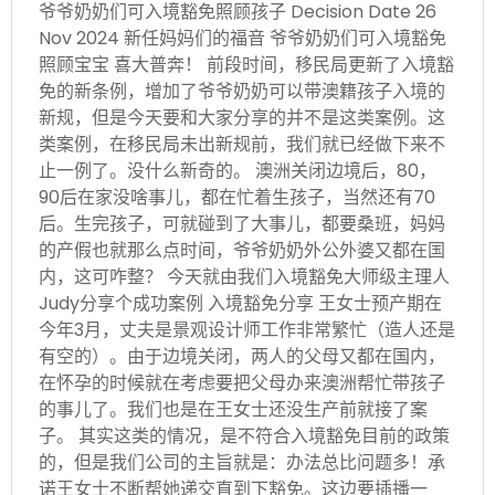
爷爷奶奶们可入境豁免照顾孩子 Decision Date 26
Nov 2024 新任妈妈们的福音 爷爷奶奶们可入境豁免
照顾宝宝 喜大普奔！ 前段时间，移民局更新了入境豁
免的新条例，增加了爷爷奶奶可以带澳籍孩子入境的
新规，但是今天要和大家分享的并不是这类案例。这
类案例，在移民局未出新规前，我们就已经做下来不
止一例了。没什么新奇的。 澳洲关闭边境后，80，
90后在家没啥事儿，都在忙着生孩子，当然还有70
后。生完孩子，可就碰到了大事儿，都要桑班，妈妈
的产假也就那么点时间，爷爷奶奶外公外婆又都在国
内，这可咋整？ 今天就由我们入境豁免大师级主理人
Judy分享个成功案例 入境豁免分享 王女士预产期在
今年3月，丈夫是景观设计师工作非常繁忙（造人还是
有空的）。由于边境关闭，两人的父母又都在国内，
在怀孕的时候就在考虑要把父母办来澳洲帮忙带孩子
的事儿了。我们也是在王女士还没生产前就接了案
子。 其实这类的情况，是不符合入境豁免目前的政策
的，但是我们公司的主旨就是：办法总比问题多！承
诺王女士不断帮她递交直到下豁免。这边要插播一