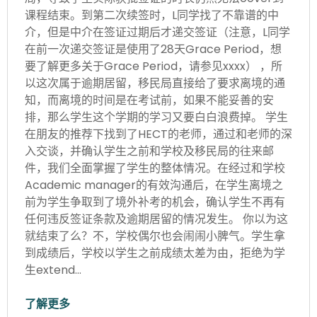
课程结束。到第二次续签时，L同学找了不靠谱的中
介，但是中介在签证过期后才递交签证（注意，L同学
在前一次递交签证是使用了28天Grace Period，想
要了解更多关于Grace Period，请参见xxxx） ，所
以这次属于逾期居留，移民局直接给了要求离境的通
知，而离境的时间是在考试前，如果不能妥善的安
排，那么学生这个学期的学习又要白白浪费掉。 学生
在朋友的推荐下找到了HECT的老师，通过和老师的深
入交谈，并确认学生之前和学校及移民局的往来邮
件，我们全面掌握了学生的整体情况。在经过和学校
Academic manager的有效沟通后，在学生离境之
前为学生争取到了境外补考的机会，确认学生不再有
任何违反签证条款及逾期居留的情况发生。 你以为这
就结束了么？不，学校偶尔也会闹闹小脾气。学生拿
到成绩后，学校以学生之前成绩太差为由，拒绝为学
生extend…
了解更多