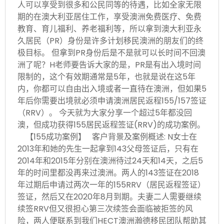
人可以享受到很多和公民同等的待遇，比如全家无限
期的在澳大利亚居住工作，享受澳洲免费医疗、免费
教育、育儿福利、养老福利等，所以拿到澳大利亚永
久居民（PR）身份是许多计划移民澳洲的朋友们的终
极目标。 但拿到PR身份后是不是就可以长时间不回澳
洲了呢？H老师要告诉大家的是，PR是有出入境时间
限制的，这个有效期通常是5年，也就是说在这5年
内，你都可以自由出入境或者一直待在澳洲，但如果5
年后你需要出境就必须申请澳洲居民返程155/157签证
（RRV）。 今天就为大家分享一个超过5年都没回
澳，但成功获得155居民返程签证(RRV)的成功案例。
【155成功案例】 客户背景及案例概述: N女士在
2013年和她的先生一起拿到143父母签证后，只有在
2014年和2015年分别在澳洲待过24天和14天，之后5
年的时间里都没再来过澳洲。两人的143签证在2018
年过期后申请过两次一年的155RRV（居民返程签证）
签证，然后又在2020年8月到期。夫妻二人需要继续
续签RRV但又很担心第三次续签会面临被拒签的风
险，两人便联系到我们HECT澳洲瀚德移民团队帮助其