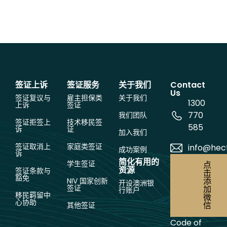
签证上诉
签证服务
关于我们
Contact
Us
签证复议与
雇主担保类
关于我们
1300
上诉
签证
770
我们团队
签证拒签上
技术移民签
585
诉
证
加入我们
签证取消上
家庭类签证
info@hec
成功案例
诉
简化有用的
学生签证
点
资源
签证条款与
击
豁免
添
NIV 国家创新
开设澳洲银
签证
加
行账户
移民羁留中
微
心协助
信
其他签证
Code of