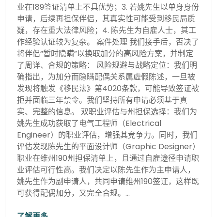
业在189签证清单上不具优势；3. 若姚先生以单身身份
申请，后续再担保伴侣，其真实性可能受到移民局质
疑，存在重大法律风险；4. 陈先生为自雇人士，其工
作经验认证较为复杂。 案件处理 我们接手后，否决了
将伴侣“暂时隐瞒”以换取加分的高风险方案，并制定
了周详、合规的策略： 风险规避与战略定位：我们明
确指出，为加分而隐瞒配偶关系属虚假陈述，一旦被
发现将触发《移民法》第4020条款，可能导致签证被
拒并面临三年禁令。我们坚持所有申请必须基于真
实、完整的信息。 双职业评估与州担保选择：我们为
姚先生成功获取了电气工程师（Electrical
Engineer）的职业评估，增强其竞争力。同时，我们
评估发现陈先生的平面设计师（Graphic Designer）
职业在维州190州担保清单上，且通过自雇途径申请职
业评估可行性高。我们决定以陈先生作为主申请人，
姚先生作为副申请人，共同申请维州190签证，这样既
可获得配偶加分，又完全合规。…
了解更多