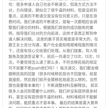
句：很多申请人自己也会不断递交，但是方式方法不
对，方向错误，貌似交了很牛逼的材料，但是没抓到
重点，这类的不断递交是没有任何意义的，只是在浪
费时间。我们承诺的不断递交，是每一次都相应会调
整我们递交的材料，根据我们其他的成功豁免的案
例，指导我们往对的方向前进，这样才是真正帮到申
请人解决问题。 这类的案子其实难度是非常大的，在
跟王女士充分沟通，客户也全面知晓艰难程度的情况
下，还是有信心交给我们处理。从我们接案，到入境
豁免及旅游签证拿下，前后一共递交了13次，13次，13
次。不要觉得怎么递了那么多，不符合移民局的规定
可不就要不断push他们吗？！每次递交，我们都会根
据移民局的回复（很多时候移民局也不回复啥，就是
直接拒，然后我们就开会猜移民局是怎么想的，当然
猜也是要靠本事的！）不断调整材料及解释信。 其实
很多人会问到需要什么材料，我们并没有提供很多材
料，甚至没有提供很牛逼的材料，材料堆砌并不能解
决问题，能抓重点才是本事。 最后的结果是喜大普奔