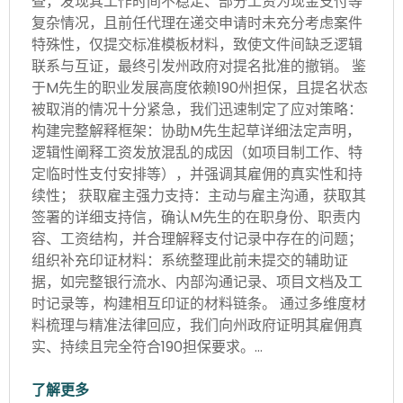
查，发现其工作时间不稳定、部分工资为现金支付等
复杂情况，且前任代理在递交申请时未充分考虑案件
特殊性，仅提交标准模板材料，致使文件间缺乏逻辑
联系与互证，最终引发州政府对提名批准的撤销。 鉴
于M先生的职业发展高度依赖190州担保，且提名状态
被取消的情况十分紧急，我们迅速制定了应对策略：
构建完整解释框架：协助M先生起草详细法定声明，
逻辑性阐释工资发放混乱的成因（如项目制工作、特
定临时性支付安排等），并强调其雇佣的真实性和持
续性； 获取雇主强力支持：主动与雇主沟通，获取其
签署的详细支持信，确认M先生的在职身份、职责内
容、工资结构，并合理解释支付记录中存在的问题；
组织补充印证材料：系统整理此前未提交的辅助证
据，如完整银行流水、内部沟通记录、项目文档及工
时记录等，构建相互印证的材料链条。 通过多维度材
料梳理与精准法律回应，我们向州政府证明其雇佣真
实、持续且完全符合190担保要求。…
了解更多