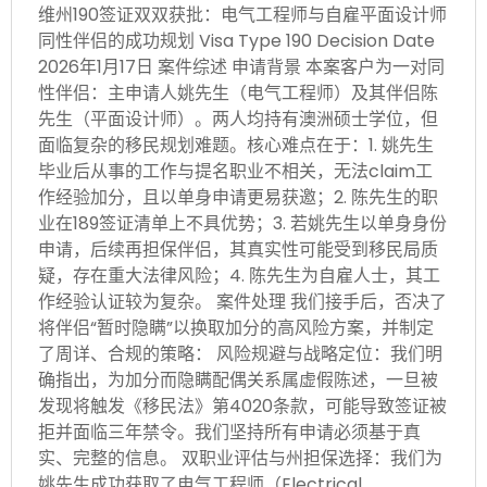
维州190签证双双获批：电气工程师与自雇平面设计师
同性伴侣的成功规划 Visa Type 190 Decision Date
2026年1月17日 案件综述 申请背景 本案客户为一对同
性伴侣：主申请人姚先生（电气工程师）及其伴侣陈
先生（平面设计师）。两人均持有澳洲硕士学位，但
面临复杂的移民规划难题。核心难点在于：1. 姚先生
毕业后从事的工作与提名职业不相关，无法claim工
作经验加分，且以单身申请更易获邀；2. 陈先生的职
业在189签证清单上不具优势；3. 若姚先生以单身身份
申请，后续再担保伴侣，其真实性可能受到移民局质
疑，存在重大法律风险；4. 陈先生为自雇人士，其工
作经验认证较为复杂。 案件处理 我们接手后，否决了
将伴侣“暂时隐瞒”以换取加分的高风险方案，并制定
了周详、合规的策略： 风险规避与战略定位：我们明
确指出，为加分而隐瞒配偶关系属虚假陈述，一旦被
发现将触发《移民法》第4020条款，可能导致签证被
拒并面临三年禁令。我们坚持所有申请必须基于真
实、完整的信息。 双职业评估与州担保选择：我们为
姚先生成功获取了电气工程师（Electrical