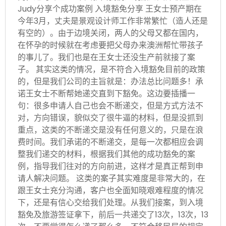
Judy分享个成功案例 入境豁免分享 王女士预产期在
今年3月，丈夫是景观设计师工作非常繁忙（造人还是
有空的）。由于边境关闭，两人的父母又都在国内，
在怀孕的时候就在考虑要把父母办来澳洲帮忙带孩子
的事儿了。我们也是在王女士还没生产前就接了案
子。 其实这类的情况，是不符合入境豁免目前的政策
的，但是我们公司的主旨就是：办法总比问题多！承
诺王女士不断帮她递交直到下豁免。这边要插播一
句：很多申请人自己也会不断递交，但是方式方法不
对，方向错误，貌似交了很牛逼的材料，但是没抓到
重点，这类的不断递交是没有任何意义的，只是在浪
费时间。我们承诺的不断递交，是每一次都相应会调
整我们递交的材料，根据我们其他的成功豁免的案
例，指导我们往对的方向前进，这样才是真正帮到申
请人解决问题。 这类的案子其实难度是非常大的，在
跟王女士充分沟通，客户也全面知晓艰难程度的情况
下，还是有信心交给我们处理。从我们接案，到入境
豁免及旅游签证拿下，前后一共递交了13次，13次，13