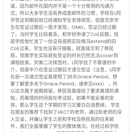
道，因为邮件在国内并不是一个十分常用的沟通方
式，所以大多学生没有养成查邮件的习惯，学校在L同
学签证到期前就已经通知学生安排续签，但是无奈学
生在签证过期后一周才发现，OMG，签证已经过期
了。当时学生比较着急，和学校申请了CoE延期，但
是学校匆忙发了一份没有按照实际情况extend的旧
CoE过来，学生也没有仔细看，就直接交到了移民
局，导致学生实际获批签证的时长仍然无法cover到
课程结束。到第二次续签时，L同学找了不靠谱的中
介，但是中介在签证过期后才递交签证（注意，L同学
在前一次递交签证是使用了28天Grace Period，想
要了解更多关于Grace Period，请参见xxxx） ，所
以这次属于逾期居留，移民局直接给了要求离境的通
知，而离境的时间是在考试前，如果不能妥善的安
排，那么学生这个学期的学习又要白白浪费掉。 学生
在朋友的推荐下找到了HECT的老师，通过和老师的深
入交谈，并确认学生之前和学校及移民局的往来邮
件，我们全面掌握了学生的整体情况。在经过和学校