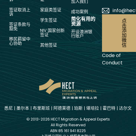
加入我们
签证取消上
家庭类签证
info@hec
成功案例
诉
简化有用的
学生签证
点
资源
签证条款与
击
豁免
添
NIV 国家创新
开设澳洲银
签证
加
行账户
移民羁留中
微
心协助
信
其他签证
Code of
Conduct
悉尼
|
墨尔本
|
布里斯班
|
阿德莱德
|
珀斯
|
堪培拉
|
霍巴特
|
达尔文
© 2013-2026 HECT Migration & Appeal Experts
All Rights Reserved
ABN 85 161 941 8225