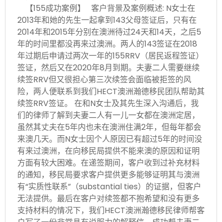
【155成功案例】 客户背景及案例概述: N女士在
2013年和她的先生一起拿到143父母签证后，只有在
2014年和2015年分别在澳洲待过24天和14天，之后5
年的时间里都没再来过澳洲。两人的143签证在2018
年过期后申请过两次一年的155RRV（居民返程签证）
签证，然后又在2020年8月到期。夫妻二人需要继续
续签RRV但又很担心第三次续签会面临被拒签的风
险，两人便联系到我们HECT澳洲瀚德移民团队帮助其
续签RRV签证。 在和N女士及其先生深入沟通后，我
们的律师了解到夫妻二人有一儿一女都在澳洲定居，
虽然其丈夫在5年内也未在澳洲住满2年，但每年都会
来澳几天。而N女士因个人原因已有超过5年的时间没
有来过澳洲，在向移民局提供不能来澳的原因和证明
方面有较大困难。在递签期间，客户收到过补充材料
的通知，移民局要求客户提供更多能够证明其与澳洲
有“实质性联系”（substantial ties）的证据，但客户
无法提供。最后在客户对续签都不抱希望和没有更多
支持材料的情况下，我们HECT澳洲瀚德移民律师帮客