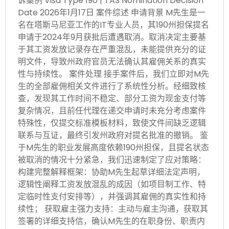
诉案例 Visa Type 190 | TAS Nomination Decision
Date 2026年1月17日 案件综述 申请背景 M先生是一
名在塔斯马尼亚工作的IT专业人员，其190州担保提名
申请于2024年9月获批后遭遇取消。取消决定主要基
于其工资发放记录存在严重混乱，未能提供充分的证
明文件，导致州政府官员无法确认其雇佣关系的真实
性与持续性。 案件处理 接手案件后，我们立即对M先
生的全部雇佣相关文件进行了系统性分析。经细致核
查，发现其工作时间不稳定、部分工资为现金支付等
复杂情况，且前任代理在递交申请时未充分考虑案件
特殊性，仅提交标准模板材料，致使文件间缺乏逻辑
联系与互证，最终引发州政府对提名批准的撤销。 鉴
于M先生的职业发展高度依赖190州担保，且提名状态
被取消的情况十分紧急，我们迅速制定了应对策略：
构建完整解释框架：协助M先生起草详细法定声明，
逻辑性阐释工资发放混乱的成因（如项目制工作、特
定临时性支付安排等），并强调其雇佣的真实性和持
续性； 获取雇主强力支持：主动与雇主沟通，获取其
签署的详细支持信，确认M先生的在职身份、职责内