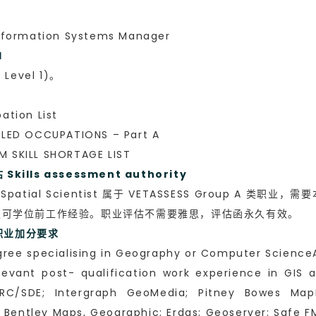
ormation Systems Manager
l
evel 1)。
tion List
ED OCCUPATIONS – Part A
KILL SHORTAGE LIST
lls assessment authority
Spatial Scientist 属于 VETASSESS Group A
认可学位前工作经验。职业评估不需要雅思，评估函永久有效。
缺职业加分要求
e specialising in Geography or Computer 
nt post- qualification work experience in GIS ap
RC/SDE; Intergraph GeoMedia; Pitney Bowes MapI
 Bentley Maps, Geographic; Erdas; Geoserver; Safe F