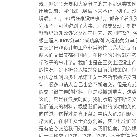
规，但是今天要和大家分享的并不是这类案例
出新规前，我们就已经做下来不止一例了。没
境后，80，90后在家没啥事儿，都在忙着生
完孩子，可就碰到了大事儿，都要桑班，妈妈
爷爷奶奶外公外婆又都在国内，这可咋整？ 
级主理人Judy分享个成功案例 入境豁免分享
丈夫是景观设计师工作非常繁忙（造人还是有
两人的父母又都在国内，在怀孕的时候就在考
带孩子的事儿了。我们也是在王女士还没生产
的情况，是不符合入境豁免目前的政策的，但
办法总比问题多！承诺王女士不断帮她递交直
句：很多申请人自己也会不断递交，但是方式
似交了很牛逼的材料，但是没抓到重点，这类
义的，只是在浪费时间。我们承诺的不断递交
我们递交的材料，根据我们其他的成功豁免的
向前进，这样才是真正帮到申请人解决问题。
常大的，在跟王女士充分沟通，客户也全面知
是有信心交给我们处理。从我们接案，到入境
后一共递交了13次，13次，13次。不要觉得