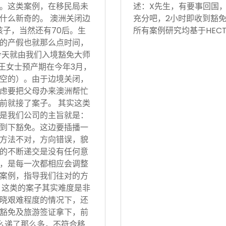
。这类案例，在移民局未
述：X先生，有要事回国
什么新奇的。 澳洲关闭边
充分吧，2小时即收到豁免
孩子，当然还有70后。生
所有案例研究均基于HECT
的产假也就那么点时间，
今天就由我们入境豁免大师
 王女士预产期在今年3月，
空的）。由于边境关闭，
虑要把父母办来澳洲帮忙
前就接了案子。 其实这类
是我们公司的主旨就是：
到下豁免。这边要插播一
方法不对，方向错误，貌
的不断递交是没有任何意
，是每一次都相应会调整
案例，指导我们往对的方
 这类的案子其实难度是非
晓艰难程度的情况下，还
豁免及旅游签证拿下，前
怎么递了那么多，不符合移