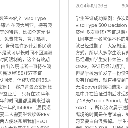
2024年11月26日
50
R的？ Visa Type
学生签证成功案例：多次
17日 案件综述 在澳大利亚，持有澳
Visa Type 500 Deci
等的待遇，比如全家无限
案例 多次重修+签证过期+
、免费教育、育儿福利、
L同学是一名就读本科的
R）身份是许多计划移民澳
就已经过期了，大家知道
不是就可以长时间不回澳洲
方式，所以大多学生没有
境时间限制的，这个有效期
已经通知学生安排续签，
自由出入境或者一直待在澳
OMG，签证已经过期了。
返程155/157签证
但是学校匆忙发了一份没有
没回澳，但成功获得155居
没有仔细看，就直接交到
功案例】 客户背景及案例概
无法cover到课程结束
父母签证后，只有在2014年
是中介在签证过期后才递
后5年的时间里都没再来过澳
了28天Grace Period
次一年的155RRV（居民返
xxxx） ，所以这次属
妻二人需要继续续签RRV
离境的时间是在考试前，
两人便联系到我们HECT
习又要白白浪费掉。 学生