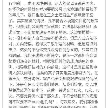
有空的）。由于边境关闭，两人的父母又都在国内，
在怀孕的时候就在考虑要把父母办来澳洲帮忙带孩子
的事儿了。我们也是在王女士还没生产前就接了案
子。 其实这类的情况，是不符合入境豁免目前的政策
的，但是我们公司的主旨就是：办法总比问题多！承
诺王女士不断帮她递交直到下豁免。这边要插播一
句：很多申请人自己也会不断递交，但是方式方法不
对，方向错误，貌似交了很牛逼的材料，但是没抓到
重点，这类的不断递交是没有任何意义的，只是在浪
费时间。我们承诺的不断递交，是每一次都相应会调
整我们递交的材料，根据我们其他的成功豁免的案
例，指导我们往对的方向前进，这样才是真正帮到申
请人解决问题。 这类的案子其实难度是非常大的，在
跟王女士充分沟通，客户也全面知晓艰难程度的情况
下，还是有信心交给我们处理。从我们接案，到入境
豁免及旅游签证拿下，前后一共递交了13次，13次，13
次。不要觉得怎么递了那么多，不符合移民局的规定
可不就要不断push他们吗？！每次递交，我们都会根
据移民局的回复（很多时候移民局也不回复啥，就是