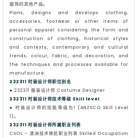
服饰的其他产品。
Plans, designs and develops clothing,
accessories, footwear or other items of
personal apparel considering the form and
construction of clothing, historical styles
and contexts, contemporary and cultural
trends, colour, fabric, and decoration, and
the techniques and processes available for
manufacture.
232311 时装设计师职位别名
● 232311 服装设计师 Costume Designer
232311 时装设计师技术等级 Skill level
● 时装设计师的技能等级为1 (ANZSCO Skill Level
1)。
232311 时装设计师所属职业列表
CSOL – 澳洲技术移民职业列表 Skilled Occupation