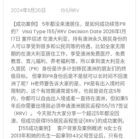
2024年11月26日
155/RRV
【成功案例】 5年都没来澳居住，是如何成功续签PR
的？ Visa Type 155/RRV Decision Date 2026年1月
17日 案件综述 在澳大利亚，持有澳洲永久居民身份的
人可以享受到很多和公民同等的待遇，比如全家无限
期的在澳大利亚居住工作，享受澳洲免费医疗、免费
教育、育儿福利、养老福利等，所以拿到澳大利亚永
久居民（PR）身份是许多计划移民澳洲的朋友们的终
极目标。 但拿到PR身份后是不是就可以长时间不回澳
洲了呢？H老师要告诉大家的是，PR是有出入境时间
限制的，这个有效期通常是5年，也就是说在这5年
内，你都可以自由出入境或者一直待在澳洲，但如果5
年后你需要出境就必须申请澳洲居民返程155/157签证
（RRV）。 今天就为大家分享一个超过5年都没回
澳，但成功获得155居民返程签证(RRV)的成功案例。
【155成功案例】 客户背景及案例概述: N女士在
2013年和她的先生一起拿到143父母签证后，只有在