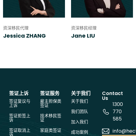
资深移民代理
资深移民经理
Jessica ZHANG
Jane LIU
签证上诉
签证服务
关于我们
Contact
Us
签证复议与
雇主担保类
关于我们
1300
上诉
签证
770
我们团队
签证拒签上
技术移民签
585
诉
证
加入我们
签证取消上
家庭类签证
info@hec
成功案例
诉