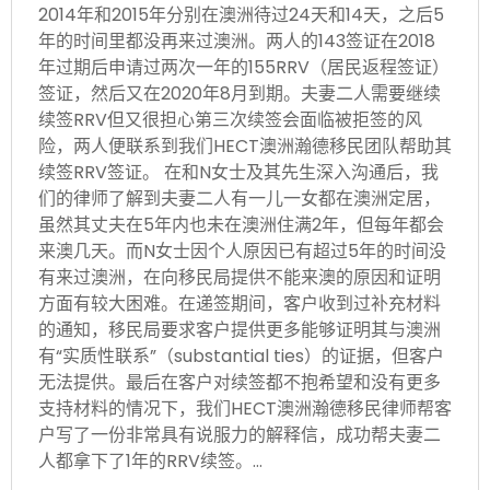
2014年和2015年分别在澳洲待过24天和14天，之后5
年的时间里都没再来过澳洲。两人的143签证在2018
年过期后申请过两次一年的155RRV（居民返程签证）
签证，然后又在2020年8月到期。夫妻二人需要继续
续签RRV但又很担心第三次续签会面临被拒签的风
险，两人便联系到我们HECT澳洲瀚德移民团队帮助其
续签RRV签证。 在和N女士及其先生深入沟通后，我
们的律师了解到夫妻二人有一儿一女都在澳洲定居，
虽然其丈夫在5年内也未在澳洲住满2年，但每年都会
来澳几天。而N女士因个人原因已有超过5年的时间没
有来过澳洲，在向移民局提供不能来澳的原因和证明
方面有较大困难。在递签期间，客户收到过补充材料
的通知，移民局要求客户提供更多能够证明其与澳洲
有“实质性联系”（substantial ties）的证据，但客户
无法提供。最后在客户对续签都不抱希望和没有更多
支持材料的情况下，我们HECT澳洲瀚德移民律师帮客
户写了一份非常具有说服力的解释信，成功帮夫妻二
人都拿下了1年的RRV续签。…