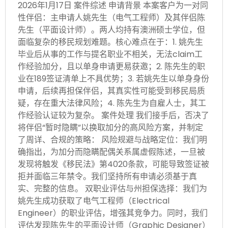
2026年1月17日 案件综述 申请背景 本案客户为一对同
性伴侣：主申请人姚先生（电气工程师）及其伴侣陈
先生（平面设计师）。两人均持有澳洲硕士学位，但
面临复杂的移民规划难题。核心难点在于：1. 姚先生
毕业后从事的工作与提名职业不相关，无法claim工
作经验加分，且以单身申请更易获邀；2. 陈先生的职
业在189签证清单上不具优势；3. 若姚先生以单身身份
申请，后续再担保伴侣，其真实性可能受到移民局质
疑，存在重大法律风险；4. 陈先生为自雇人士，其工
作经验认证较为复杂。 案件处理 我们接手后，否决了
将伴侣“暂时隐瞒”以换取加分的高风险方案，并制定
了周详、合规的策略： 风险规避与战略定位：我们明
确指出，为加分而隐瞒配偶关系属虚假陈述，一旦被
发现将触发《移民法》第4020条款，可能导致签证被
拒并面临三年禁令。我们坚持所有申请必须基于真
实、完整的信息。 双职业评估与州担保选择：我们为
姚先生成功获取了电气工程师（Electrical
Engineer）的职业评估，增强其竞争力。同时，我们
评估发现陈先生的平面设计师（Graphic Designer）