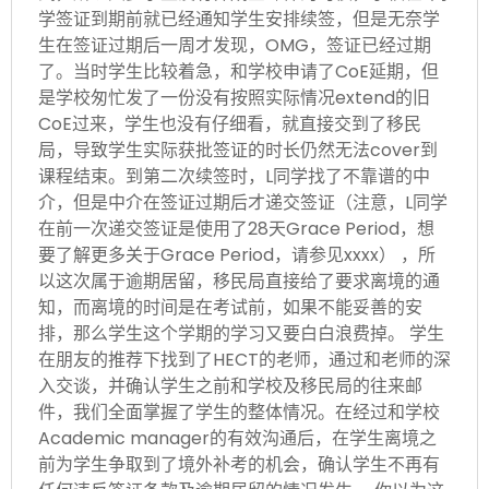
学签证到期前就已经通知学生安排续签，但是无奈学
生在签证过期后一周才发现，OMG，签证已经过期
了。当时学生比较着急，和学校申请了CoE延期，但
是学校匆忙发了一份没有按照实际情况extend的旧
CoE过来，学生也没有仔细看，就直接交到了移民
局，导致学生实际获批签证的时长仍然无法cover到
课程结束。到第二次续签时，L同学找了不靠谱的中
介，但是中介在签证过期后才递交签证（注意，L同学
在前一次递交签证是使用了28天Grace Period，想
要了解更多关于Grace Period，请参见xxxx） ，所
以这次属于逾期居留，移民局直接给了要求离境的通
知，而离境的时间是在考试前，如果不能妥善的安
排，那么学生这个学期的学习又要白白浪费掉。 学生
在朋友的推荐下找到了HECT的老师，通过和老师的深
入交谈，并确认学生之前和学校及移民局的往来邮
件，我们全面掌握了学生的整体情况。在经过和学校
Academic manager的有效沟通后，在学生离境之
前为学生争取到了境外补考的机会，确认学生不再有