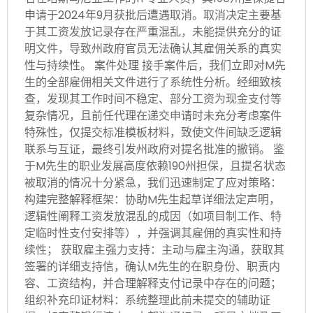
申请于2024年9月获批后遭遇取消。取消决定主要基
于其工资发放记录存在严重混乱，未能提供充分的证
明文件，导致州政府官员无法确认其雇佣关系的真实
性与持续性。 案件处理 接手案件后，我们立即对M先
生的全部雇佣相关文件进行了系统性分析。经细致核
查，发现其工作时间不稳定、部分工资为现金支付等
复杂情况，且前任代理在递交申请时未充分考虑案件
特殊性，仅提交标准模板材料，致使文件间缺乏逻辑
联系与互证，最终引发州政府对提名批准的撤销。 鉴
于M先生的职业发展高度依赖190州担保，且提名状态
被取消的情况十分紧急，我们迅速制定了应对策略：
构建完整解释框架：协助M先生起草详细法定声明，
逻辑性阐释工资发放混乱的成因（如项目制工作、特
定临时性支付安排等），并强调其雇佣的真实性和持
续性； 获取雇主强力支持：主动与雇主沟通，获取其
签署的详细支持信，确认M先生的在职身份、职责内
容、工资结构，并合理解释支付记录中存在的问题；
组织补充印证材料：系统整理此前未提交的辅助证