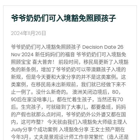
爷爷奶奶们可入境豁免照顾孩子
2024年11月26日
爷爷奶奶们可入境豁免照顾孩子 Decision Date 26
Nov 2024 新任妈妈们的福音 爷爷奶奶们可入境豁免
照顾宝宝 喜大普奔！ 前段时间，移民局更新了入境豁
免的新条例，增加了爷爷奶奶可以带澳籍孩子入境的
新规，但是今天要和大家分享的并不是这类案例。这
类案例，在移民局未出新规前，我们就已经做下来不
止一例了。没什么新奇的。 澳洲关闭边境后，80，
90后在家没啥事儿，都在忙着生孩子，当然还有70
后。生完孩子，可就碰到了大事儿，都要桑班，妈妈
的产假也就那么点时间，爷爷奶奶外公外婆又都在国
内，这可咋整？ 今天就由我们入境豁免大师级主理人
Judy分享个成功案例 入境豁免分享 王女士预产期在
今年3月，丈夫是景观设计师工作非常繁忙（造人还是