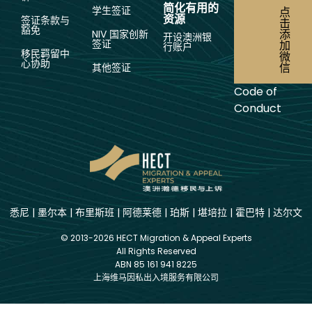
简化有用的
学生签证
点
资源
签证条款与
击
豁免
添
NIV 国家创新
开设澳洲银
签证
加
行账户
移民羁留中
微
心协助
信
其他签证
Code of
Conduct
悉尼
|
墨尔本
|
布里斯班
|
阿德莱德
|
珀斯
|
堪培拉
|
霍巴特
|
达尔文
© 2013-2026 HECT Migration & Appeal Experts
All Rights Reserved
ABN 85 161 941 8225
上海维马因私出入境服务有限公司