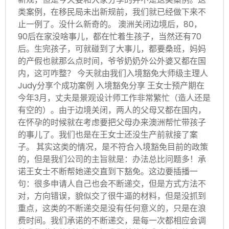
类案例，在移民局未出新规前，我们就已经做下来不
止一例了。没什么新奇的。 澳洲关闭边境后，80，
90后在家没啥事儿，都在忙着生孩子，当然还有70
后。生完孩子，可就碰到了大事儿，都要桑班，妈妈
的产假也就那么点时间，爷爷奶奶外公外婆又都在国
内，这可咋整？ 今天就由我们入境豁免大师级主理人
Judy分享个成功案例 入境豁免分享 王女士预产期在
今年3月，丈夫是景观设计师工作非常繁忙（造人还是
有空的）。由于边境关闭，两人的父母又都在国内，
在怀孕的时候就在考虑要把父母办来澳洲帮忙带孩子
的事儿了。我们也是在王女士还没生产前就接了案
子。 其实这类的情况，是不符合入境豁免目前的政策
的，但是我们公司的主旨就是：办法总比问题多！承
诺王女士不断帮她递交直到下豁免。这边要插播一
句：很多申请人自己也会不断递交，但是方式方法不
对，方向错误，貌似交了很牛逼的材料，但是没抓到
重点，这类的不断递交是没有任何意义的，只是在浪
费时间。我们承诺的不断递交，是每一次都相应会调