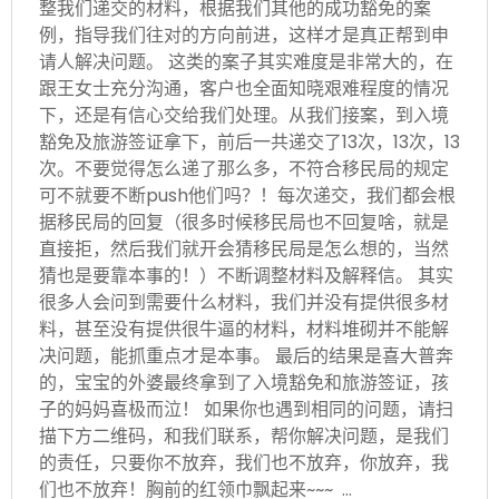
整我们递交的材料，根据我们其他的成功豁免的案
例，指导我们往对的方向前进，这样才是真正帮到申
请人解决问题。 这类的案子其实难度是非常大的，在
跟王女士充分沟通，客户也全面知晓艰难程度的情况
下，还是有信心交给我们处理。从我们接案，到入境
豁免及旅游签证拿下，前后一共递交了13次，13次，13
次。不要觉得怎么递了那么多，不符合移民局的规定
可不就要不断push他们吗？！每次递交，我们都会根
据移民局的回复（很多时候移民局也不回复啥，就是
直接拒，然后我们就开会猜移民局是怎么想的，当然
猜也是要靠本事的！）不断调整材料及解释信。 其实
很多人会问到需要什么材料，我们并没有提供很多材
料，甚至没有提供很牛逼的材料，材料堆砌并不能解
决问题，能抓重点才是本事。 最后的结果是喜大普奔
的，宝宝的外婆最终拿到了入境豁免和旅游签证，孩
子的妈妈喜极而泣！ 如果你也遇到相同的问题，请扫
描下方二维码，和我们联系，帮你解决问题，是我们
的责任，只要你不放弃，我们也不放弃，你放弃，我
们也不放弃！胸前的红领巾飘起来~~~ …