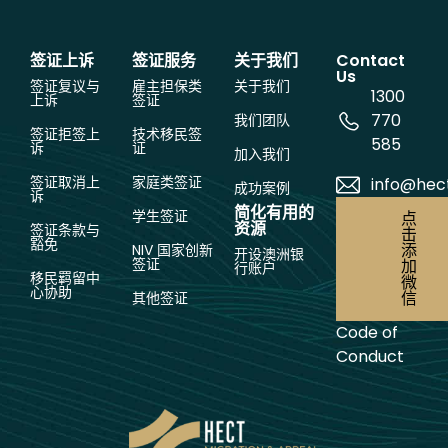
签证上诉
签证服务
关于我们
Contact
Us
签证复议与
雇主担保类
关于我们
1300
上诉
签证
770
我们团队
签证拒签上
技术移民签
585
诉
证
加入我们
签证取消上
家庭类签证
info@hec
成功案例
诉
简化有用的
学生签证
点
资源
签证条款与
击
豁免
添
NIV 国家创新
开设澳洲银
签证
加
行账户
移民羁留中
微
心协助
信
其他签证
Code of
Conduct