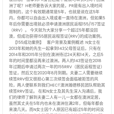
洲了呢？H老师要告诉大家的是，PR是有出入境时间
限制的，这个有效期通常是5年，也就是说在这5年
内，你都可以自由出入境或者一直待在澳洲，但如果5
年后你需要出境就必须申请澳洲居民返程155/157签证
（RRV）。 今天就为大家分享一个超过5年都没回
澳，但成功获得155居民返程签证(RRV)的成功案例。
【155成功案例】 客户背景及案例概述: N女士在
2013年和她的先生一起拿到143父母签证后，只有在
2014年和2015年分别在澳洲待过24天和14天，之后5
年的时间里都没再来过澳洲。两人的143签证在2018
年过期后申请过两次一年的155RRV（居民返程签证）
签证，然后又在2020年8月到期。夫妻二人需要继续
续签RRV但又很担心第三次续签会面临被拒签的风
险，两人便联系到我们HECT澳洲瀚德移民团队帮助其
续签RRV签证。 在和N女士及其先生深入沟通后，我
们的律师了解到夫妻二人有一儿一女都在澳洲定居，
虽然其丈夫在5年内也未在澳洲住满2年，但每年都会
来澳几天。而N女士因个人原因已有超过5年的时间没