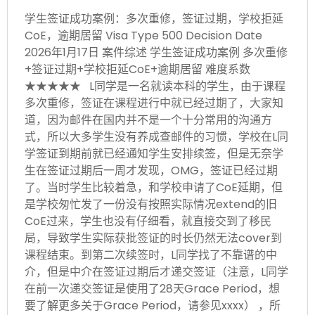
学生签证成功案例：多次重修，签证过期，学校拒延
CoE，逾期居留 Visa Type 500 Decision Date
2026年1月17日 案件综述 学生签证成功案例 多次重修
+签证过期+学校拒延CoE+逾期居留 难度系数
★★★★★ L同学是一名就读本科的学生，由于课程
多次重修，签证在课程进行中就已经过期了，大家知
道，因为邮件在国内并不是一个十分常用的沟通方
式，所以大多学生没有养成查邮件的习惯，学校在L同
学签证到期前就已经通知学生安排续签，但是无奈学
生在签证过期后一周才发现，OMG，签证已经过期
了。当时学生比较着急，和学校申请了CoE延期，但
是学校匆忙发了一份没有按照实际情况extend的旧
CoE过来，学生也没有仔细看，就直接交到了移民
局，导致学生实际获批签证的时长仍然无法cover到
课程结束。到第二次续签时，L同学找了不靠谱的中
介，但是中介在签证过期后才递交签证（注意，L同学
在前一次递交签证是使用了28天Grace Period，想
要了解更多关于Grace Period，请参见xxxx） ，所