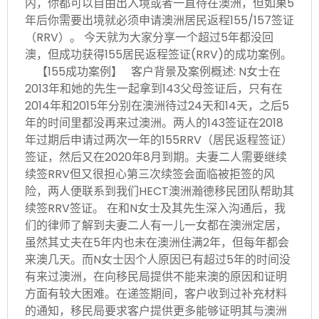
内，你都可以自由出入境或者一直待在澳洲，但如果5
年后你需要出境就必须申请澳洲居民返程155/157签证
（RRV）。 今天就为大家分享一个超过5年都没回
澳，但成功获得155居民返程签证(RRV)的成功案例。
【155成功案例】 客户背景及案例概述: N女士在
2013年和她的先生一起拿到143父母签证后，只有在
2014年和2015年分别在澳洲待过24天和14天，之后5
年的时间里都没再来过澳洲。两人的143签证在2018
年过期后申请过两次一年的155RRV（居民返程签证）
签证，然后又在2020年8月到期。夫妻二人需要继续
续签RRV但又很担心第三次续签会面临被拒签的风
险，两人便联系到我们HECT澳洲瀚德移民团队帮助其
续签RRV签证。 在和N女士及其先生深入沟通后，我
们的律师了解到夫妻二人有一儿一女都在澳洲定居，
虽然其丈夫在5年内也未在澳洲住满2年，但每年都会
来澳几天。而N女士因个人原因已有超过5年的时间没
有来过澳洲，在向移民局提供不能来澳的原因和证明
方面有较大困难。在递签期间，客户收到过补充材料
的通知，移民局要求客户提供更多能够证明其与澳洲