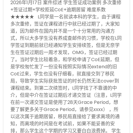
2026年1月17日 案件综述 学生签证成功案例 多次重修
+签证过期+学校拒延CoE+逾期居留 难度系数
★★★★★ L同学是一名就读本科的学生，由于课程
多次重修，签证在课程进行中就已经过期了，大家知
道，因为邮件在国内并不是一个十分常用的沟通方
式，所以大多学生没有养成查邮件的习惯，学校在L同
学签证到期前就已经通知学生安排续签，但是无奈学
生在签证过期后一周才发现，OMG，签证已经过期
了。当时学生比较着急，和学校申请了CoE延期，但
是学校匆忙发了一份没有按照实际情况extend的旧
CoE过来，学生也没有仔细看，就直接交到了移民
局，导致学生实际获批签证的时长仍然无法cover到
课程结束。到第二次续签时，L同学找了不靠谱的中
介，但是中介在签证过期后才递交签证（注意，L同学
在前一次递交签证是使用了28天Grace Period，想
要了解更多关于Grace Period，请参见xxxx） ，所
以这次属于逾期居留，移民局直接给了要求离境的通
知，而离境的时间是在考试前，如果不能妥善的安
排，那么学生这个学期的学习又要白白浪费掉。 学生