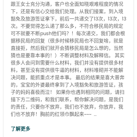
跟王女士充分沟通，客户也全面知晓艰难程度的情况
下，还是有信心交给我们处理。从我们接案，到入境
豁免及旅游签证拿下，前后一共递交了13次，13次，13
次。不要觉得怎么递了那么多，不符合移民局的规定
可不就要不断push他们吗？！每次递交，我们都会根
据移民局的回复（很多时候移民局也不回复啥，就是
直接拒，然后我们就开会猜移民局是怎么想的，当然
猜也是要靠本事的！）不断调整材料及解释信。 其实
很多人会问到需要什么材料，我们并没有提供很多材
料，甚至没有提供很牛逼的材料，材料堆砌并不能解
决问题，能抓重点才是本事。 最后的结果是喜大普奔
的，宝宝的外婆最终拿到了入境豁免和旅游签证，孩
子的妈妈喜极而泣！ 如果你也遇到相同的问题，请扫
描下方二维码，和我们联系，帮你解决问题，是我们
的责任，只要你不放弃，我们也不放弃，你放弃，我
们也不放弃！胸前的红领巾飘起来~~~ …
了解更多