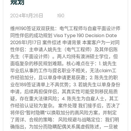
规划
2024年11月26日
190
维州190签证双双获批：电气工程师与自雇平面设计师
同性伴侣的成功规划 Visa Type 190 Decision Date
2026年1月17日 案件综述 申请背景 本案客户为一对同
性伴侣：主申请人姚先生（电气工程师）及其伴侣陈
先生（平面设计师）。两人均持有澳洲硕士学位，但
面临复杂的移民规划难题。核心难点在于：1. 姚先生
毕业后从事的工作与提名职业不相关，无法claim工
作经验加分，且以单身申请更易获邀；2. 陈先生的职
业在189签证清单上不具优势；3. 若姚先生以单身身份
申请，后续再担保伴侣，其真实性可能受到移民局质
疑，存在重大法律风险；4. 陈先生为自雇人士，其工
作经验认证较为复杂。 案件处理 我们接手后，否决了
将伴侣“暂时隐瞒”以换取加分的高风险方案，并制定
了周详、合规的策略： 风险规避与战略定位：我们明
确指出，为加分而隐瞒配偶关系属虚假陈述，一旦被