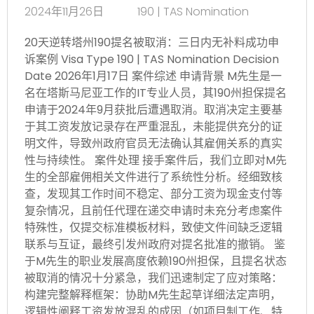
2024年11月26日
190 | TAS Nomination
20天逆转塔州190提名被取消：三日内无补料成功申
诉案例 Visa Type 190 | TAS Nomination Decision
Date 2026年1月17日 案件综述 申请背景 M先生是一
名在塔斯马尼亚工作的IT专业人员，其190州担保提名
申请于2024年9月获批后遭遇取消。取消决定主要基
于其工资发放记录存在严重混乱，未能提供充分的证
明文件，导致州政府官员无法确认其雇佣关系的真实
性与持续性。 案件处理 接手案件后，我们立即对M先
生的全部雇佣相关文件进行了系统性分析。经细致核
查，发现其工作时间不稳定、部分工资为现金支付等
复杂情况，且前任代理在递交申请时未充分考虑案件
特殊性，仅提交标准模板材料，致使文件间缺乏逻辑
联系与互证，最终引发州政府对提名批准的撤销。 鉴
于M先生的职业发展高度依赖190州担保，且提名状态
被取消的情况十分紧急，我们迅速制定了应对策略：
构建完整解释框架：协助M先生起草详细法定声明，
逻辑性阐释工资发放混乱的成因（如项目制工作、特