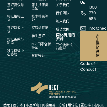
Us
签证复议与
雇主担保类
关于我们
1300
上诉
签证
770
我们团队
签证拒签上
技术移民签
585
诉
证
加入我们
签证取消上
家庭类签证
info@hec
成功案例
诉
简化有用的
学生签证
点
资源
签证条款与
击
豁免
添
NIV 国家创新
开设澳洲银
签证
加
行账户
移民羁留中
微
心协助
信
其他签证
Code of
Conduct
悉尼
|
墨尔本
|
布里斯班
|
阿德莱德
|
珀斯
|
堪培拉
|
霍巴特
|
达尔文