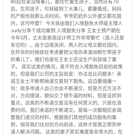
90后在家没啥事儿，都在忙着生孩子，当然还有70
后。生完孩子，可就碰到了大事儿，都要桑班，妈妈
的产假也就那么点时间，爷爷奶奶外公外婆又都在国
内，这可咋整？ 今天就由我们入境豁免大师级主理人
Judy分享个成功案例 入境豁免分享 王女士预产期在
今年3月，丈夫是景观设计师工作非常繁忙（造人还是
有空的）。由于边境关闭，两人的父母又都在国内，
在怀孕的时候就在考虑要把父母办来澳洲帮忙带孩子
的事儿了。我们也是在王女士还没生产前就接了案
子。 其实这类的情况，是不符合入境豁免目前的政策
的，但是我们公司的主旨就是：办法总比问题多！承
诺王女士不断帮她递交直到下豁免。这边要插播一
句：很多申请人自己也会不断递交，但是方式方法不
对，方向错误，貌似交了很牛逼的材料，但是没抓到
重点，这类的不断递交是没有任何意义的，只是在浪
费时间。我们承诺的不断递交，是每一次都相应会调
整我们递交的材料，根据我们其他的成功豁免的案
例，指导我们往对的方向前进，这样才是真正帮到申
请人解决问题。 这类的案子其实难度是非常大的，在