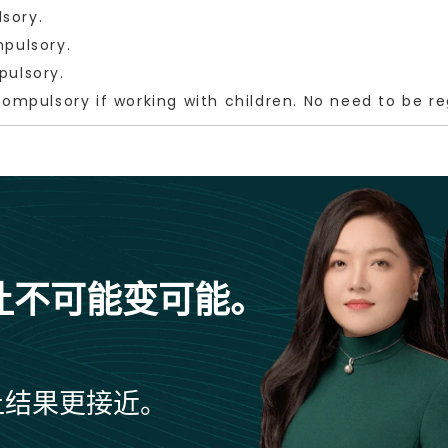
sory.
mpulsory.
pulsory.
 compulsory if working with children. No need to be r
让不可能变可能。
让结果更接近。