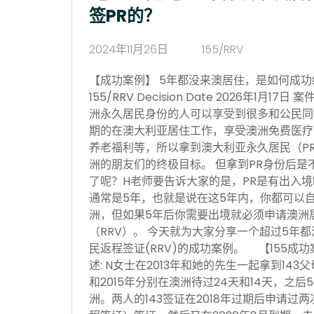
签PR的？
2024年11月26日
155/RRV
【成功案例】 5年都没来澳居住，是如何成功续签P
155/RRV Decision Date 2026年1月
洲永久居民身份的人可以享受到很多和公民同
期的在澳大利亚居住工作，享受澳洲免费医疗
养老福利等，所以拿到澳大利亚永久居民（P
洲的朋友们的终极目标。 但拿到PR身份后是
了呢？H老师要告诉大家的是，PR是有出入
通常是5年，也就是说在这5年内，你都可以
洲，但如果5年后你需要出境就必须申请澳洲居民
（RRV）。 今天就为大家分享一个超过5年都
民返程签证(RRV)的成功案例。 【155成
述: N女士在2013年和她的先生一起拿到143
和2015年分别在澳洲待过24天和14天，之
洲。两人的143签证在2018年过期后申请过两