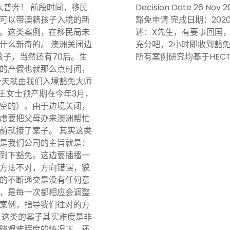
大普奔！ 前段时间，移民
Decision Date 26
可以带澳籍孩子入境的新
豁免申请 完成日期：202
。这类案例，在移民局未
述：X先生，有要事回国
什么新奇的。 澳洲关闭边
充分吧，2小时即收到豁免
孩子，当然还有70后。生
所有案例研究均基于HECT
的产假也就那么点时间，
今天就由我们入境豁免大师
 王女士预产期在今年3月，
空的）。由于边境关闭，
虑要把父母办来澳洲帮忙
前就接了案子。 其实这类
是我们公司的主旨就是：
到下豁免。这边要插播一
方法不对，方向错误，貌
的不断递交是没有任何意
，是每一次都相应会调整
案例，指导我们往对的方
 这类的案子其实难度是非
晓艰难程度的情况下，还