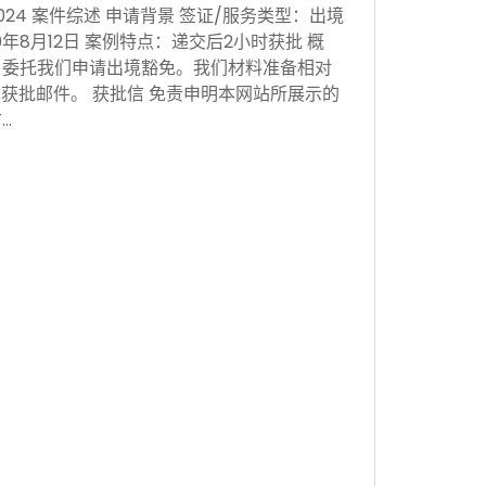
 Nov 2024 案件综述 申请背景 签证/服务类型：出境
0年8月12日 案例特点：递交后2小时获批 概
，委托我们申请出境豁免。我们材料准备相对
获批邮件。 获批信 免责申明本网站所展示的
…