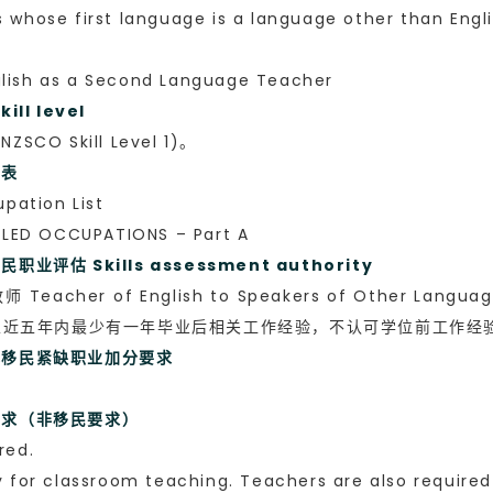
s whose first language is a language other than Engli
 as a Second Language Teacher
ll level
 Skill Level 1)。
列表
ation List
ED OCCUPATIONS – Part A
评估 Skills assessment authority
her of English to Speakers of Other Langua
且近五年内最少有一年毕业后相关工作经验，不认可学位前工作经
技术移民紧缺职业加分要求
要求（非移民要求）
red.
ry for classroom teaching. Teachers are also require