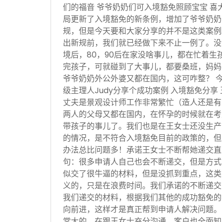
们的福音 爷爷奶奶们可入境豁免照顾宝宝 喜
局更新了入境豁免的新条例，增加了爷爷奶奶
规，但是今天要和大家分享的并不是这类案例
出新规前，我们就已经做下来不止一例了。没
境后，80，90后在家没啥事儿，都在忙着生
完孩子，可就碰到了大事儿，都要桑班，妈妈
爷爷奶奶外公外婆又都在国内，这可咋整？ 
级主理人Judy分享个成功案例 入境豁免分享
丈夫是景观设计师工作非常繁忙（造人还是有
两人的父母又都在国内，在怀孕的时候就在考
带孩子的事儿了。我们也是在王女士还没生产
的情况，是不符合入境豁免目前的政策的，但
办法总比问题多！承诺王女士不断帮她递交直
句：很多申请人自己也会不断递交，但是方式
似交了很牛逼的材料，但是没抓到重点，这类
义的，只是在浪费时间。我们承诺的不断递交
我们递交的材料，根据我们其他的成功豁免的
向前进，这样才是真正帮到申请人解决问题。
常大的，在跟王女士充分沟通，客户也全面知