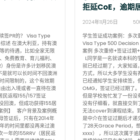
拒延CoE，逾期
2024年11月26日
50
R的？ Visa Type
学生签证成功案例：多次
17日 案件综述 在澳大利亚，持有澳
Visa Type 500 Deci
等的待遇，比如全家无限
案例 多次重修+签证过期+
、免费教育、育儿福利、
L同学是一名就读本科的
R）身份是许多计划移民澳
就已经过期了，大家知道
不是就可以长时间不回澳洲
方式，所以大多学生没有
境时间限制的，这个有效期
已经通知学生安排续签，
自由出入境或者一直待在澳
OMG，签证已经过期了。
返程155/157签证
但是学校匆忙发了一份没有
没回澳，但成功获得155居
没有仔细看，就直接交到
功案例】 客户背景及案例概
无法cover到课程结束
父母签证后，只有在2014年
是中介在签证过期后才递
后5年的时间里都没再来过澳
了28天Grace Period
次一年的155RRV（居民返
xxxx） ，所以这次属