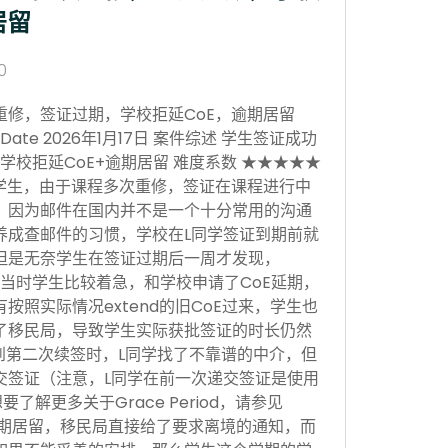
居留
0
重修，签证过期，学校拒延CoE，逾期居留
sion Date 2026年1月17日 案件综述 学生签证成功
学校拒延CoE+逾期居留 难度系数 ★★★★★
学生，由于课程多次重修，签证在课程进行中
，因为邮件在国内并不是一个十分常用的沟通
养成查邮件的习惯，学校在L同学签证到期前就
但是无奈学生在签证过期后一周才发现，
当时学生比较着急，和学校申请了CoE延期，
按照实际情况extend的旧CoE过来，学生也
了移民局，导致学生实际获批签证的时长仍然
。到第二次续签时，L同学找了不靠谱的中介，但
交签证（注意，L同学在前一次递交签证是使用
，想要了解更多关于Grace Period，请参见
于逾期居留，移民局直接给了要求离境的通知，而