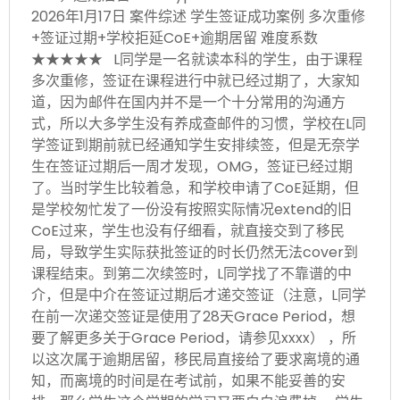
2026年1月17日 案件综述 学生签证成功案例 多次重修
+签证过期+学校拒延CoE+逾期居留 难度系数
★★★★★ L同学是一名就读本科的学生，由于课程
多次重修，签证在课程进行中就已经过期了，大家知
道，因为邮件在国内并不是一个十分常用的沟通方
式，所以大多学生没有养成查邮件的习惯，学校在L同
学签证到期前就已经通知学生安排续签，但是无奈学
生在签证过期后一周才发现，OMG，签证已经过期
了。当时学生比较着急，和学校申请了CoE延期，但
是学校匆忙发了一份没有按照实际情况extend的旧
CoE过来，学生也没有仔细看，就直接交到了移民
局，导致学生实际获批签证的时长仍然无法cover到
课程结束。到第二次续签时，L同学找了不靠谱的中
介，但是中介在签证过期后才递交签证（注意，L同学
在前一次递交签证是使用了28天Grace Period，想
要了解更多关于Grace Period，请参见xxxx） ，所
以这次属于逾期居留，移民局直接给了要求离境的通
知，而离境的时间是在考试前，如果不能妥善的安