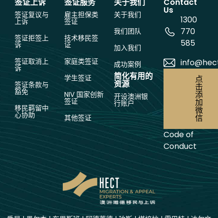
签证上诉
签证服务
关于我们
Contact
Us
签证复议与
雇主担保类
关于我们
1300
上诉
签证
770
我们团队
签证拒签上
技术移民签
585
诉
证
加入我们
签证取消上
家庭类签证
info@hec
成功案例
诉
简化有用的
学生签证
点
资源
签证条款与
击
豁免
添
NIV 国家创新
开设澳洲银
签证
加
行账户
移民羁留中
微
心协助
信
其他签证
Code of
Conduct