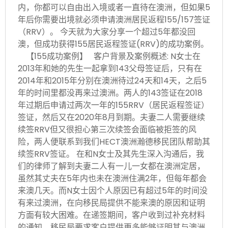
内，你都可以自由出入境或者一直待在澳洲，但如果5
年后你需要出境就必须申请澳洲居民返程155/157签证
（RRV）。 今天就为大家分享一个超过5年都没回
澳，但成功获得155居民返程签证(RRV)的成功案例。
【155成功案例】 客户背景及案例概述: N女士在
2013年和她的先生一起拿到143父母签证后，只有在
2014年和2015年分别在澳洲待过24天和14天，之后5
年的时间里都没再来过澳洲。两人的143签证在2018
年过期后申请过两次一年的155RRV（居民返程签证）
签证，然后又在2020年8月到期。夫妻二人需要继续
续签RRV但又很担心第三次续签会面临被拒签的风
险，两人便联系到我们HECT澳洲瀚德移民团队帮助其
续签RRV签证。 在和N女士及其先生深入沟通后，我
们的律师了解到夫妻二人有一儿一女都在澳洲定居，
虽然其丈夫在5年内也未在澳洲住满2年，但每年都会
来澳几天。而N女士因个人原因已有超过5年的时间没
有来过澳洲，在向移民局提供不能来澳的原因和证明
方面有较大困难。在递签期间，客户收到过补充材料
的通知，移民局要求客户提供更多能够证明其与澳洲