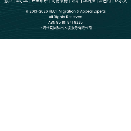
悉尼
|
墨尔本
|
布里斯班
|
阿德莱德
|
珀斯
|
堪培拉
|
霍巴特
|
达尔文
© 2013-2026 HECT Migration & Appeal Experts
All Rights Reserved
ABN 85 161 941 8225
上海维马因私出入境服务有限公司