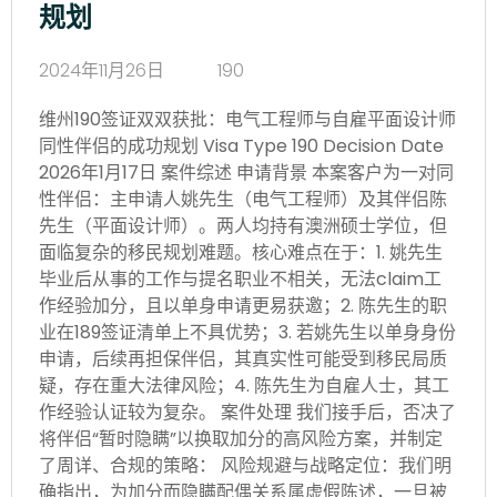
规划
2024年11月26日
190
维州190签证双双获批：电气工程师与自雇平面设计师
同性伴侣的成功规划 Visa Type 190 Decision Date
2026年1月17日 案件综述 申请背景 本案客户为一对同
性伴侣：主申请人姚先生（电气工程师）及其伴侣陈
先生（平面设计师）。两人均持有澳洲硕士学位，但
面临复杂的移民规划难题。核心难点在于：1. 姚先生
毕业后从事的工作与提名职业不相关，无法claim工
作经验加分，且以单身申请更易获邀；2. 陈先生的职
业在189签证清单上不具优势；3. 若姚先生以单身身份
申请，后续再担保伴侣，其真实性可能受到移民局质
疑，存在重大法律风险；4. 陈先生为自雇人士，其工
作经验认证较为复杂。 案件处理 我们接手后，否决了
将伴侣“暂时隐瞒”以换取加分的高风险方案，并制定
了周详、合规的策略： 风险规避与战略定位：我们明
确指出，为加分而隐瞒配偶关系属虚假陈述，一旦被