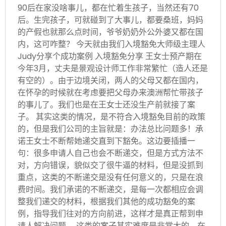
90后在家没啥事儿，都在忙着生孩子，当然还有70
后。生完孩子，可就碰到了大事儿，都要桑班，妈妈
的产假也就那么点时间，爷爷奶奶外公外婆又都在国
内，这可咋整？ 今天就由我们入境豁免大师级主理人
Judy分享个成功案例 入境豁免分享 王女士预产期在
今年3月，丈夫是景观设计师工作非常繁忙（造人还是
有空的）。由于边境关闭，两人的父母又都在国内，
在怀孕的时候就在考虑要把父母办来澳洲帮忙带孩子
的事儿了。我们也是在王女士还没生产前就接了案
子。 其实这类的情况，是不符合入境豁免目前的政策
的，但是我们公司的主旨就是：办法总比问题多！承
诺王女士不断帮她递交直到下豁免。这边要插播一
句：很多申请人自己也会不断递交，但是方式方法不
对，方向错误，貌似交了很牛逼的材料，但是没抓到
重点，这类的不断递交是没有任何意义的，只是在浪
费时间。我们承诺的不断递交，是每一次都相应会调
整我们递交的材料，根据我们其他的成功豁免的案
例，指导我们往对的方向前进，这样才是真正帮到申
请人解决问题。 这类的案子其实难度是非常大的，在