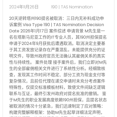
2024年11月26日
190 | TAS Nomination
20天逆转塔州190提名被取消：三日内无补料成功申
诉案例 Visa Type 190 | TAS Nomination Decision
Date 2026年1月17日 案件综述 申请背景 M先生是一
名在塔斯马尼亚工作的IT专业人员，其190州担保提名
申请于2024年9月获批后遭遇取消。取消决定主要基
于其工资发放记录存在严重混乱，未能提供充分的证
明文件，导致州政府官员无法确认其雇佣关系的真实
性与持续性。 案件处理 接手案件后，我们立即对M先
生的全部雇佣相关文件进行了系统性分析。经细致核
查，发现其工作时间不稳定、部分工资为现金支付等
复杂情况，且前任代理在递交申请时未充分考虑案件
特殊性，仅提交标准模板材料，致使文件间缺乏逻辑
联系与互证，最终引发州政府对提名批准的撤销。 鉴
于M先生的职业发展高度依赖190州担保，且提名状态
被取消的情况十分紧急，我们迅速制定了应对策略：
构建完整解释框架：协助M先生起草详细法定声明，