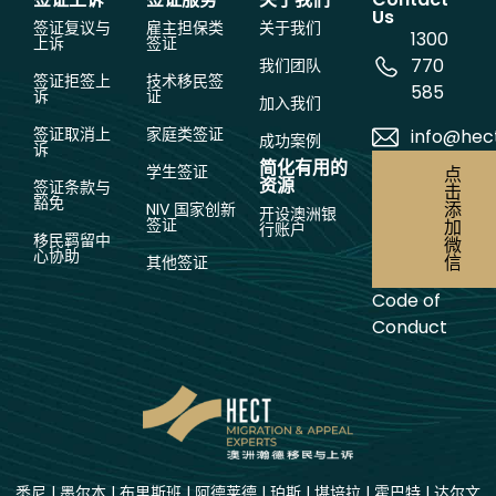
Us
签证复议与
雇主担保类
关于我们
1300
上诉
签证
770
我们团队
签证拒签上
技术移民签
585
诉
证
加入我们
签证取消上
家庭类签证
info@hec
成功案例
诉
简化有用的
学生签证
点
资源
签证条款与
击
豁免
添
NIV 国家创新
开设澳洲银
签证
加
行账户
移民羁留中
微
心协助
信
其他签证
Code of
Conduct
悉尼
|
墨尔本
|
布里斯班
|
阿德莱德
|
珀斯
|
堪培拉
|
霍巴特
|
达尔文