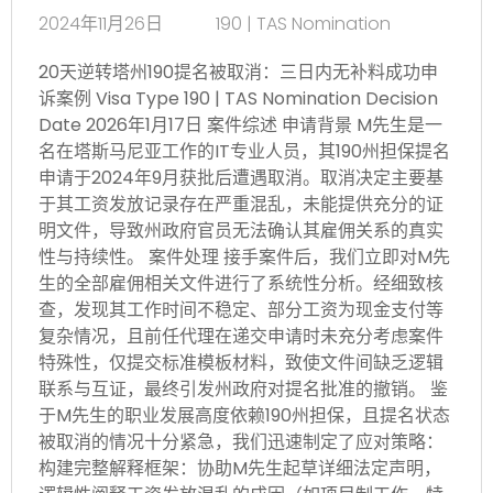
2024年11月26日
190 | TAS Nomination
20天逆转塔州190提名被取消：三日内无补料成功申
诉案例 Visa Type 190 | TAS Nomination Decision
Date 2026年1月17日 案件综述 申请背景 M先生是一
名在塔斯马尼亚工作的IT专业人员，其190州担保提名
申请于2024年9月获批后遭遇取消。取消决定主要基
于其工资发放记录存在严重混乱，未能提供充分的证
明文件，导致州政府官员无法确认其雇佣关系的真实
性与持续性。 案件处理 接手案件后，我们立即对M先
生的全部雇佣相关文件进行了系统性分析。经细致核
查，发现其工作时间不稳定、部分工资为现金支付等
复杂情况，且前任代理在递交申请时未充分考虑案件
特殊性，仅提交标准模板材料，致使文件间缺乏逻辑
联系与互证，最终引发州政府对提名批准的撤销。 鉴
于M先生的职业发展高度依赖190州担保，且提名状态
被取消的情况十分紧急，我们迅速制定了应对策略：
构建完整解释框架：协助M先生起草详细法定声明，