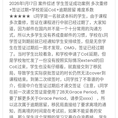
2026年1月17日 案件综述 学生签证成功案例 多次重修
+签证过期+学校拒延CoE+逾期居留 难度系数
★★★★★ L同学是一名就读本科的学生，由于课程
多次重修，签证在课程进行中就已经过期了，大家知
道，因为邮件在国内并不是一个十分常用的沟通方
式，所以大多学生没有养成查邮件的习惯，学校在L同
学签证到期前就已经通知学生安排续签，但是无奈学
生在签证过期后一周才发现，OMG，签证已经过期
了。当时学生比较着急，和学校申请了CoE延期，但
是学校匆忙发了一份没有按照实际情况extend的旧
CoE过来，学生也没有仔细看，就直接交到了移民
局，导致学生实际获批签证的时长仍然无法cover到
课程结束。到第二次续签时，L同学找了不靠谱的中
介，但是中介在签证过期后才递交签证（注意，L同学
在前一次递交签证是使用了28天Grace Period，想
要了解更多关于Grace Period，请参见xxxx） ，所
以这次属于逾期居留，移民局直接给了要求离境的通
知，而离境的时间是在考试前，如果不能妥善的安
排，那么学生这个学期的学习又要白白浪费掉。 学生