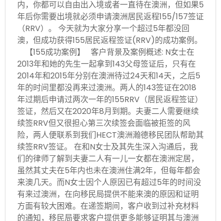
内，你都可以自由出入境或者一直待在澳洲，但如果5
年后你需要出境就必须申请澳洲居民返程155/157签证
（RRV）。 今天就为大家分享一个超过5年都没回
澳，但成功获得155居民返程签证(RRV)的成功案例。
【155成功案例】 客户背景及案例概述: N女士在
2013年和她的先生一起拿到143父母签证后，只有在
2014年和2015年分别在澳洲待过24天和14天，之后5
年的时间里都没再来过澳洲。两人的143签证在2018
年过期后申请过两次一年的155RRV（居民返程签证）
签证，然后又在2020年8月到期。夫妻二人需要继续
续签RRV但又很担心第三次续签会面临被拒签的风
险，两人便联系到我们HECT澳洲瀚德移民团队帮助其
续签RRV签证。 在和N女士及其先生深入沟通后，我
们的律师了解到夫妻二人有一儿一女都在澳洲定居，
虽然其丈夫在5年内也未在澳洲住满2年，但每年都会
来澳几天。而N女士因个人原因已有超过5年的时间没
有来过澳洲，在向移民局提供不能来澳的原因和证明
方面有较大困难。在递签期间，客户收到过补充材料
的通知，移民局要求客户提供更多能够证明其与澳洲