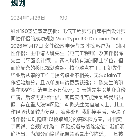
规划
2024年11月26日
190
维州190签证双双获批：电气工程师与自雇平面设计师
同性伴侣的成功规划 Visa Type 190 Decision Date
2026年1月17日 案件综述 申请背景 本案客户为一对同
性伴侣：主申请人姚先生（电气工程师）及其伴侣陈
先生（平面设计师）。两人均持有澳洲硕士学位，但
面临复杂的移民规划难题。核心难点在于：1. 姚先生
毕业后从事的工作与提名职业不相关，无法claim工
作经验加分，且以单身申请更易获邀；2. 陈先生的职
业在189签证清单上不具优势；3. 若姚先生以单身身份
申请，后续再担保伴侣，其真实性可能受到移民局质
疑，存在重大法律风险；4. 陈先生为自雇人士，其工
作经验认证较为复杂。 案件处理 我们接手后，否决了
将伴侣“暂时隐瞒”以换取加分的高风险方案，并制定
了周详、合规的策略： 风险规避与战略定位：我们明
确指出，为加分而隐瞒配偶关系属虚假陈述，一旦被