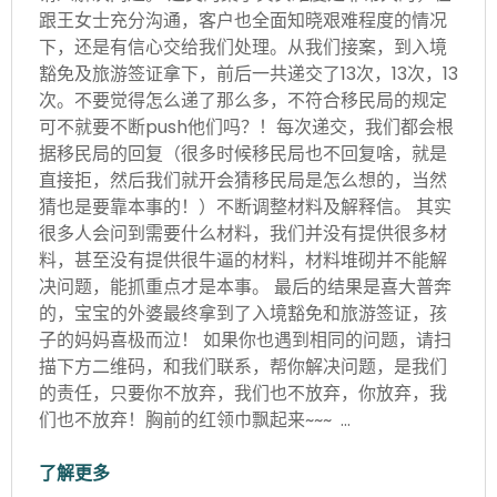
跟王女士充分沟通，客户也全面知晓艰难程度的情况
下，还是有信心交给我们处理。从我们接案，到入境
豁免及旅游签证拿下，前后一共递交了13次，13次，13
次。不要觉得怎么递了那么多，不符合移民局的规定
可不就要不断push他们吗？！每次递交，我们都会根
据移民局的回复（很多时候移民局也不回复啥，就是
直接拒，然后我们就开会猜移民局是怎么想的，当然
猜也是要靠本事的！）不断调整材料及解释信。 其实
很多人会问到需要什么材料，我们并没有提供很多材
料，甚至没有提供很牛逼的材料，材料堆砌并不能解
决问题，能抓重点才是本事。 最后的结果是喜大普奔
的，宝宝的外婆最终拿到了入境豁免和旅游签证，孩
子的妈妈喜极而泣！ 如果你也遇到相同的问题，请扫
描下方二维码，和我们联系，帮你解决问题，是我们
的责任，只要你不放弃，我们也不放弃，你放弃，我
们也不放弃！胸前的红领巾飘起来~~~ …
了解更多