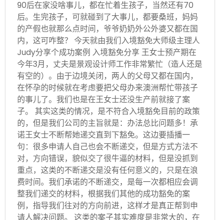
90后在家没啥事儿，都在忙着生孩子，当然还有70
后。生完孩子，可就碰到了大事儿，都要桑班，妈妈
的产假也就那么点时间，爷爷奶奶外公外婆又都在国
内，这可咋整？ 今天就由我们入境豁免大师级主理人
Judy分享个成功案例 入境豁免分享 王女士预产期在
今年3月，丈夫是景观设计师工作非常繁忙（造人还是
有空的）。由于边境关闭，两人的父母又都在国内，
在怀孕的时候就在考虑要把父母办来澳洲帮忙带孩子
的事儿了。我们也是在王女士还没生产前就接了案
子。 其实这类的情况，是不符合入境豁免目前的政策
的，但是我们公司的主旨就是：办法总比问题多！承
诺王女士不断帮她递交直到下豁免。这边要插播一
句：很多申请人自己也会不断递交，但是方式方法不
对，方向错误，貌似交了很牛逼的材料，但是没抓到
重点，这类的不断递交是没有任何意义的，只是在浪
费时间。我们承诺的不断递交，是每一次都相应会调
整我们递交的材料，根据我们其他的成功豁免的案
例，指导我们往对的方向前进，这样才是真正帮到申
请人解决问题。 这类的案子其实难度是非常大的，在