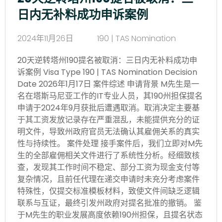
日内无补料成功申诉案例
2024年11月26日
190 | TAS Nomination
20天逆转塔州190提名被取消：三日内无补料成功申
诉案例 Visa Type 190 | TAS Nomination Decision
Date 2026年1月17日 案件综述 申请背景 M先生是一
名在塔斯马尼亚工作的IT专业人员，其190州担保提名
申请于2024年9月获批后遭遇取消。取消决定主要基
于其工资发放记录存在严重混乱，未能提供充分的证
明文件，导致州政府官员无法确认其雇佣关系的真实
性与持续性。 案件处理 接手案件后，我们立即对M先
生的全部雇佣相关文件进行了系统性分析。经细致核
查，发现其工作时间不稳定、部分工资为现金支付等
复杂情况，且前任代理在递交申请时未充分考虑案件
特殊性，仅提交标准模板材料，致使文件间缺乏逻辑
联系与互证，最终引发州政府对提名批准的撤销。 鉴
于M先生的职业发展高度依赖190州担保，且提名状态