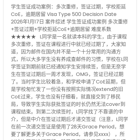
学生签证成功案例：多次重修，签证过期，学校拒延
CoE，逾期居留 Visa Type 500 Decision Date
2026年1月17日 案件综述 学生签证成功案例 多次重修
+签证过期+学校拒延CoE+逾期居留 难度系数
★★★★★ L同学是一名就读本科的学生，由于课程
多次重修，签证在课程进行中就已经过期了，大家知
道，因为邮件在国内并不是一个十分常用的沟通方
式，所以大多学生没有养成查邮件的习惯，学校在L同
学签证到期前就已经通知学生安排续签，但是无奈学
生在签证过期后一周才发现，OMG，签证已经过期
了。当时学生比较着急，和学校申请了CoE延期，但
是学校匆忙发了一份没有按照实际情况extend的旧
CoE过来，学生也没有仔细看，就直接交到了移民
局，导致学生实际获批签证的时长仍然无法cover到
课程结束。到第二次续签时，L同学找了不靠谱的中
介，但是中介在签证过期后才递交签证（注意，L同学
在前一次递交签证是使用了28天Grace Period，想
要了解更多关于Grace Period，请参见xxxx） ，所