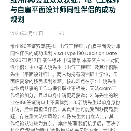
维州190签证双双获批：电气工程师
与自雇平面设计师同性伴侣的成功
规划
2024年11月26日
190
维州190签证双双获批：电气工程师与自雇平面设计师
同性伴侣的成功规划 Visa Type 190 Decision Date
2026年1月17日 案件综述 申请背景 本案客户为一对同
性伴侣：主申请人姚先生（电气工程师）及其伴侣陈
先生（平面设计师）。两人均持有澳洲硕士学位，但
面临复杂的移民规划难题。核心难点在于：1. 姚先生
毕业后从事的工作与提名职业不相关，无法claim工
作经验加分，且以单身申请更易获邀；2. 陈先生的职
业在189签证清单上不具优势；3. 若姚先生以单身身份
申请，后续再担保伴侣，其真实性可能受到移民局质
疑，存在重大法律风险；4. 陈先生为自雇人士，其工
作经验认证较为复杂。 案件处理 我们接手后，否决了
将伴侣“暂时隐瞒”以换取加分的高风险方案，并制定