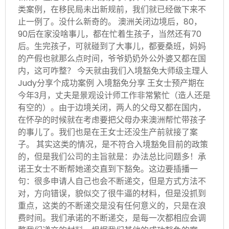
类案例，在移民局未出新规前，我们就已经做下来不
止一例了。没什么新奇的。 澳洲关闭边境后，80，
90后在家没啥事儿，都在忙着生孩子，当然还有70
后。生完孩子，可就碰到了大事儿，都要桑班，妈妈
的产假也就那么点时间，爷爷奶奶外公外婆又都在国
内，这可咋整？ 今天就由我们入境豁免大师级主理人
Judy分享个成功案例 入境豁免分享 王女士预产期在
今年3月，丈夫是景观设计师工作非常繁忙（造人还是
有空的）。由于边境关闭，两人的父母又都在国内，
在怀孕的时候就在考虑要把父母办来澳洲帮忙带孩子
的事儿了。我们也是在王女士还没生产前就接了案
子。 其实这类的情况，是不符合入境豁免目前的政策
的，但是我们公司的主旨就是：办法总比问题多！承
诺王女士不断帮她递交直到下豁免。这边要插播一
句：很多申请人自己也会不断递交，但是方式方法不
对，方向错误，貌似交了很牛逼的材料，但是没抓到
重点，这类的不断递交是没有任何意义的，只是在浪
费时间。我们承诺的不断递交，是每一次都相应会调