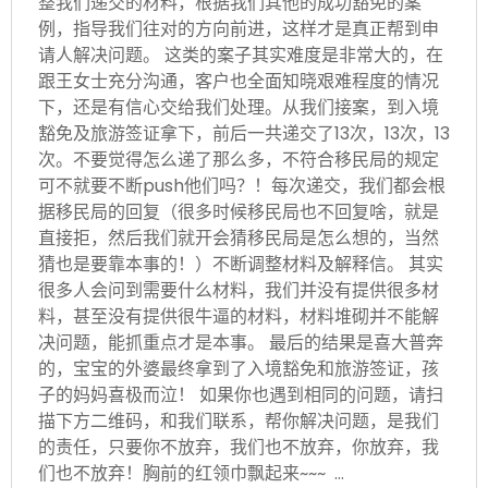
整我们递交的材料，根据我们其他的成功豁免的案
例，指导我们往对的方向前进，这样才是真正帮到申
请人解决问题。 这类的案子其实难度是非常大的，在
跟王女士充分沟通，客户也全面知晓艰难程度的情况
下，还是有信心交给我们处理。从我们接案，到入境
豁免及旅游签证拿下，前后一共递交了13次，13次，13
次。不要觉得怎么递了那么多，不符合移民局的规定
可不就要不断push他们吗？！每次递交，我们都会根
据移民局的回复（很多时候移民局也不回复啥，就是
直接拒，然后我们就开会猜移民局是怎么想的，当然
猜也是要靠本事的！）不断调整材料及解释信。 其实
很多人会问到需要什么材料，我们并没有提供很多材
料，甚至没有提供很牛逼的材料，材料堆砌并不能解
决问题，能抓重点才是本事。 最后的结果是喜大普奔
的，宝宝的外婆最终拿到了入境豁免和旅游签证，孩
子的妈妈喜极而泣！ 如果你也遇到相同的问题，请扫
描下方二维码，和我们联系，帮你解决问题，是我们
的责任，只要你不放弃，我们也不放弃，你放弃，我
们也不放弃！胸前的红领巾飘起来~~~ …