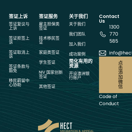
签证上诉
签证服务
关于我们
Contact
Us
签证复议与
雇主担保类
关于我们
1300
上诉
签证
770
我们团队
签证拒签上
技术移民签
585
诉
证
加入我们
签证取消上
家庭类签证
info@hec
成功案例
诉
简化有用的
学生签证
点
资源
签证条款与
击
豁免
添
NIV 国家创新
开设澳洲银
签证
加
行账户
移民羁留中
微
心协助
信
其他签证
Code of
Conduct