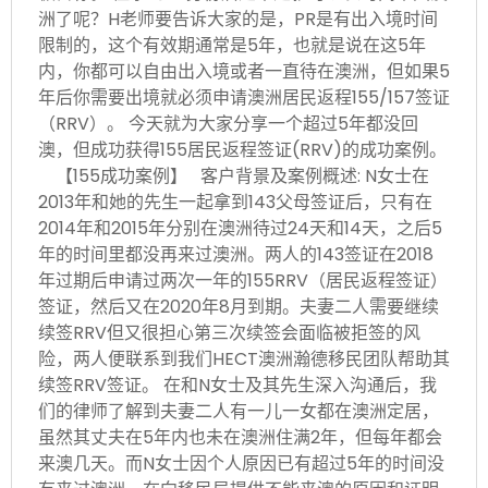
洲了呢？H老师要告诉大家的是，PR是有出入境时间
限制的，这个有效期通常是5年，也就是说在这5年
内，你都可以自由出入境或者一直待在澳洲，但如果5
年后你需要出境就必须申请澳洲居民返程155/157签证
（RRV）。 今天就为大家分享一个超过5年都没回
澳，但成功获得155居民返程签证(RRV)的成功案例。
【155成功案例】 客户背景及案例概述: N女士在
2013年和她的先生一起拿到143父母签证后，只有在
2014年和2015年分别在澳洲待过24天和14天，之后5
年的时间里都没再来过澳洲。两人的143签证在2018
年过期后申请过两次一年的155RRV（居民返程签证）
签证，然后又在2020年8月到期。夫妻二人需要继续
续签RRV但又很担心第三次续签会面临被拒签的风
险，两人便联系到我们HECT澳洲瀚德移民团队帮助其
续签RRV签证。 在和N女士及其先生深入沟通后，我
们的律师了解到夫妻二人有一儿一女都在澳洲定居，
虽然其丈夫在5年内也未在澳洲住满2年，但每年都会
来澳几天。而N女士因个人原因已有超过5年的时间没