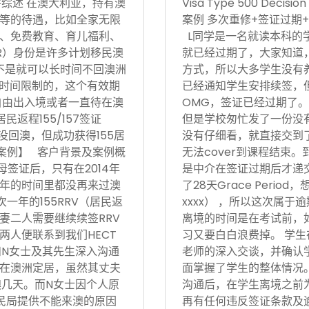
17日 案件综述 在澳大利亚，持有澳
Visa Type 500 Deci
等的待遇，比如全家无限
案例 多次重修+签证过期+
、免费教育、育儿福利、
L同学是一名就读本科的
R）身份是许多计划移民澳
就已经过期了，大家知道
不是就可以长时间不回澳洲
方式，所以大多学生没有
境时间限制的，这个有效期
已经通知学生安排续签，
自由出入境或者一直待在澳
OMG，签证已经过期了。
返程155/157签证
但是学校匆忙发了一份没有
没回澳，但成功获得155居
没有仔细看，就直接交到
功案例】 客户背景及案例概
无法cover到课程结束
父母签证后，只有在2014年
是中介在签证过期后才递
后5年的时间里都没再来过澳
了28天Grace Period
次一年的155RRV（居民返
xxxx） ，所以这次属
妻二人需要继续续签RRV
离境的时间是在考试前，
两人便联系到我们HECT
习又要白白浪费掉。 学生
和N女士及其先生深入沟通
老师的深入交谈，并确认
在澳洲定居，虽然其丈夫
面掌握了学生的整体情况。在
澳几天。而N女士因个人原
沟通后，在学生离境之前
民局提供不能来澳的原因
再有任何违反签证条款及