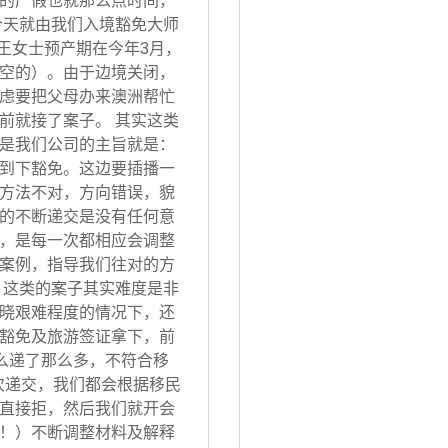
的产假也就那么点时间，
今天就由我们入境豁免大师
 王女士预产期在今年3月，
空的）。由于边境关闭，
虑要把父母办来澳洲帮忙
前就接了案子。 其实这类
是我们公司的主旨就是：
到下豁免。这边要插播一
方法不对，方向错误，貌
的不断递交是没有任何意
，是每一次都相应会调整
案例，指导我们往对的方
 这类的案子其实难度是非
晓艰难程度的情况下，还
豁免及旅游签证拿下，前
怎么递了那么多，不符合移
次递交，我们都会根据移民
直接拒，然后我们就开会
！）不断调整材料及解释