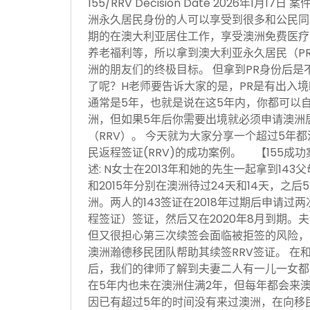
155/RRV Decision Date 2026年1月
洲永久居民身份的人可以享受到很多和公民同
期的在澳大利亚居住工作，享受澳洲免费医疗
养老福利等，所以拿到澳大利亚永久居民（P
洲的朋友们的终极目标。 但拿到PR身份后是
了呢？H老师要告诉大家的是，PR是有出入
通常是5年，也就是说在这5年内，你都可以
洲，但如果5年后你需要出境就必须申请澳洲居民
（RRV）。 今天就为大家分享一个超过5年都
民返程签证(RRV)的成功案例。 【155成
述: N女士在2013年和她的先生一起拿到143
和2015年分别在澳洲待过24天和14天，之
洲。两人的143签证在2018年过期后申请过两
程签证）签证，然后又在2020年8月到期。夫
但又很担心第三次续签会面临被拒签的风险，
澳洲瀚德移民团队帮助其续签RRV签证。 在
后，我们的律师了解到夫妻二人有一儿一女都
在5年内也未在澳洲住满2年，但每年都会来
因已有超过5年的时间没有来过澳洲，在向移