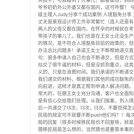
完孩子，可就碰到了大事儿，都要桑班，妈妈
爷爷奶奶外公外婆又都在国内，这可咋整？ 
级主理人Judy分享个成功案例 入境豁免分享
丈夫是景观设计师工作非常繁忙（造人还是有
两人的父母又都在国内，在怀孕的时候就在考
带孩子的事儿了。我们也是在王女士还没生产
的情况，是不符合入境豁免目前的政策的，但
办法总比问题多！承诺王女士不断帮她递交直
句：很多申请人自己也会不断递交，但是方式
似交了很牛逼的材料，但是没抓到重点，这类
义的，只是在浪费时间。我们承诺的不断递交
我们递交的材料，根据我们其他的成功豁免的
向前进，这样才是真正帮到申请人解决问题。
常大的，在跟王女士充分沟通，客户也全面知
是有信心交给我们处理。从我们接案，到入境
后一共递交了13次，13次，13次。不要觉得
民局的规定可不就要不断push他们吗？！每
局的回复（很多时候移民局也不回复啥，就是
猜移民局是怎么想的，当然猜也是要靠本事的