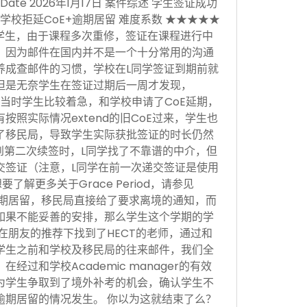
sion Date 2026年1月17日 案件综述 学生签证成功
学校拒延CoE+逾期居留 难度系数 ★★★★★
学生，由于课程多次重修，签证在课程进行中
，因为邮件在国内并不是一个十分常用的沟通
养成查邮件的习惯，学校在L同学签证到期前就
但是无奈学生在签证过期后一周才发现，
当时学生比较着急，和学校申请了CoE延期，
按照实际情况extend的旧CoE过来，学生也
了移民局，导致学生实际获批签证的时长仍然
。到第二次续签时，L同学找了不靠谱的中介，但
交签证（注意，L同学在前一次递交签证是使用
，想要了解更多关于Grace Period，请参见
于逾期居留，移民局直接给了要求离境的通知，而
如果不能妥善的安排，那么学生这个学期的学
在朋友的推荐下找到了HECT的老师，通过和
学生之前和学校及移民局的往来邮件，我们全
经过和学校Academic manager的有效
为学生争取到了境外补考的机会，确认学生不
逾期居留的情况发生。 你以为这就结束了么？