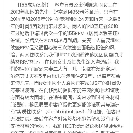
【155成功案例】 客户背景及案例概述: N女士在
2013年和她的先生一起拿到143父母签证后，只有在
2014年和2015年分别在澳洲待过24天和14天，之后5
年的时间里都没再来过澳洲。两人的143签证在2018
年过期后申请过两次一年的155RRV（居民返程签证）
签证，然后又在2020年8月到期。夫妻二人需要继续
续签RRV但又很担心第三次续签会面临被拒签的风
险，两人便联系到我们HECT澳洲瀚德移民团队帮助其
续签RRV签证。 在和N女士及其先生深入沟通后，我
们的律师了解到夫妻二人有一儿一女都在澳洲定居，
虽然其丈夫在5年内也未在澳洲住满2年，但每年都会
来澳几天。而N女士因个人原因已有超过5年的时间没
有来过澳洲，在向移民局提供不能来澳的原因和证明
方面有较大困难。在递签期间，客户收到过补充材料
的通知，移民局要求客户提供更多能够证明其与澳洲
有“实质性联系”（substantial ties）的证据，但客户
无法提供。最后在客户对续签都不抱希望和没有更多
支持材料的情况下，我们HECT澳洲瀚德移民律师帮客