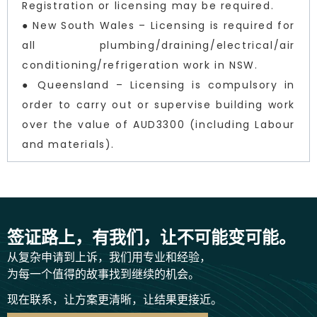
Registration or licensing may be required.
● New South Wales – Licensing is required for
all plumbing/draining/electrical/air
conditioning/refrigeration work in NSW.
● Queensland – Licensing is compulsory in
order to carry out or supervise building work
over the value of AUD3300 (including Labour
and materials).
签证路上，有我们，让不可能变可能。
从复杂申请到上诉，我们用专业和经验，
为每一个值得的故事找到继续的机会。
现在联系，让方案更清晰，让结果更接近。