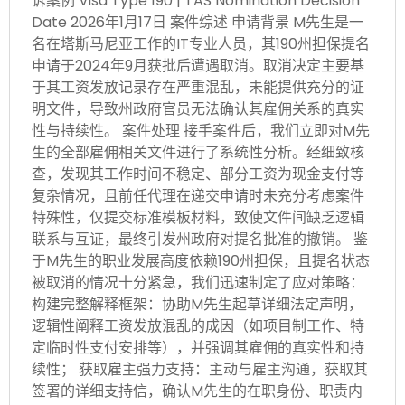
诉案例 Visa Type 190 | TAS Nomination Decision
Date 2026年1月17日 案件综述 申请背景 M先生是一
名在塔斯马尼亚工作的IT专业人员，其190州担保提名
申请于2024年9月获批后遭遇取消。取消决定主要基
于其工资发放记录存在严重混乱，未能提供充分的证
明文件，导致州政府官员无法确认其雇佣关系的真实
性与持续性。 案件处理 接手案件后，我们立即对M先
生的全部雇佣相关文件进行了系统性分析。经细致核
查，发现其工作时间不稳定、部分工资为现金支付等
复杂情况，且前任代理在递交申请时未充分考虑案件
特殊性，仅提交标准模板材料，致使文件间缺乏逻辑
联系与互证，最终引发州政府对提名批准的撤销。 鉴
于M先生的职业发展高度依赖190州担保，且提名状态
被取消的情况十分紧急，我们迅速制定了应对策略：
构建完整解释框架：协助M先生起草详细法定声明，
逻辑性阐释工资发放混乱的成因（如项目制工作、特
定临时性支付安排等），并强调其雇佣的真实性和持
续性； 获取雇主强力支持：主动与雇主沟通，获取其
签署的详细支持信，确认M先生的在职身份、职责内