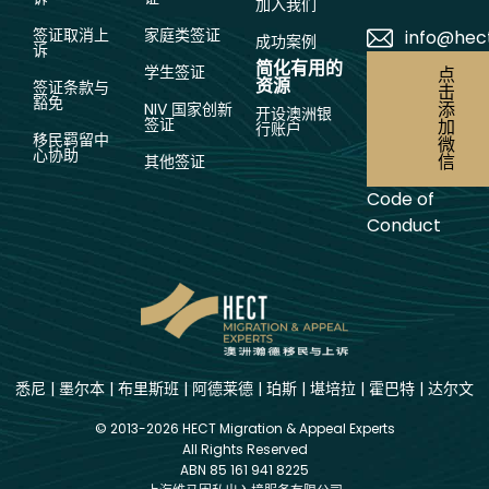
加入我们
签证取消上
家庭类签证
info@hec
成功案例
诉
简化有用的
学生签证
点
资源
签证条款与
击
豁免
添
NIV 国家创新
开设澳洲银
签证
加
行账户
移民羁留中
微
心协助
信
其他签证
Code of
Conduct
悉尼
|
墨尔本
|
布里斯班
|
阿德莱德
|
珀斯
|
堪培拉
|
霍巴特
|
达尔文
© 2013-2026 HECT Migration & Appeal Experts
All Rights Reserved
ABN 85 161 941 8225