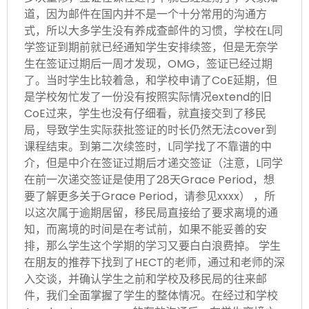
道，因为邮件在国内并不是一个十分常用的沟通方
式，所以大多学生没有养成查邮件的习惯，学校在L同
学签证到期前就已经通知学生安排续签，但是无奈学
生在签证过期后一周才发现，OMG，签证已经过期
了。当时学生比较着急，和学校申请了CoE延期，但
是学校匆忙发了一份没有按照实际情况extend的旧
CoE过来，学生也没有仔细看，就直接交到了移民
局，导致学生实际获批签证的时长仍然无法cover到
课程结束。到第二次续签时，L同学找了不靠谱的中
介，但是中介在签证过期后才递交签证（注意，L同学
在前一次递交签证是使用了28天Grace Period，想
要了解更多关于Grace Period，请参见xxxx） ，所
以这次属于逾期居留，移民局直接给了要求离境的通
知，而离境的时间是在考试前，如果不能妥善的安
排，那么学生这个学期的学习又要白白浪费掉。 学生
在朋友的推荐下找到了HECT的老师，通过和老师的深
入交谈，并确认学生之前和学校及移民局的往来邮
件，我们全面掌握了学生的整体情况。在经过和学校