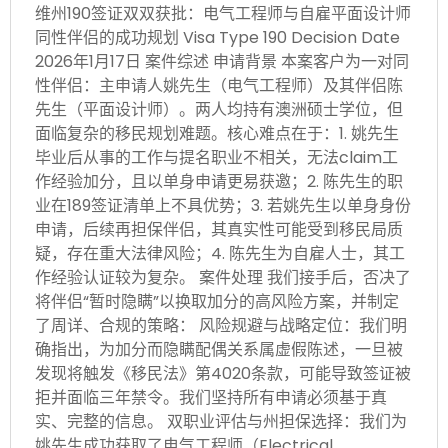
维州190签证双双获批：电气工程师与自雇平面设计师
同性伴侣的成功规划 Visa Type 190 Decision Date
2026年1月17日 案件综述 申请背景 本案客户为一对同
性伴侣：主申请人姚先生（电气工程师）及其伴侣陈
先生（平面设计师）。两人均持有澳洲硕士学位，但
面临复杂的移民规划难题。核心难点在于：1. 姚先生
毕业后从事的工作与提名职业不相关，无法claim工
作经验加分，且以单身申请更易获邀；2. 陈先生的职
业在189签证清单上不具优势；3. 若姚先生以单身身份
申请，后续再担保伴侣，其真实性可能受到移民局质
疑，存在重大法律风险；4. 陈先生为自雇人士，其工
作经验认证较为复杂。 案件处理 我们接手后，否决了
将伴侣“暂时隐瞒”以换取加分的高风险方案，并制定
了周详、合规的策略： 风险规避与战略定位：我们明
确指出，为加分而隐瞒配偶关系属虚假陈述，一旦被
发现将触发《移民法》第4020条款，可能导致签证被
拒并面临三年禁令。我们坚持所有申请必须基于真
实、完整的信息。 双职业评估与州担保选择：我们为
姚先生成功获取了电气工程师（Electrical