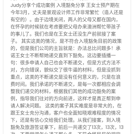
Judy分享个成功案例 入境豁免分享 王女士预产期在
今年3月，丈夫是景观设计师工作非常繁忙（造人还是
有空的）。由于边境关闭，两人的父母又都在国内，
在怀孕的时候就在考虑要把父母办来澳洲帮忙带孩子
的事儿了。我们也是在王女士还没生产前就接了案
子。 其实这类的情况，是不符合入境豁免目前的政策
的，但是我们公司的主旨就是：办法总比问题多！承
诺王女士不断帮她递交直到下豁免。这边要插播一
句：很多申请人自己也会不断递交，但是方式方法不
对，方向错误，貌似交了很牛逼的材料，但是没抓到
重点，这类的不断递交是没有任何意义的，只是在浪
费时间。我们承诺的不断递交，是每一次都相应会调
整我们递交的材料，根据我们其他的成功豁免的案
例，指导我们往对的方向前进，这样才是真正帮到申
请人解决问题。 这类的案子其实难度是非常大的，在
跟王女士充分沟通，客户也全面知晓艰难程度的情况
下，还是有信心交给我们处理。从我们接案，到入境
豁免及旅游签证拿下，前后一共递交了13次，13次，13