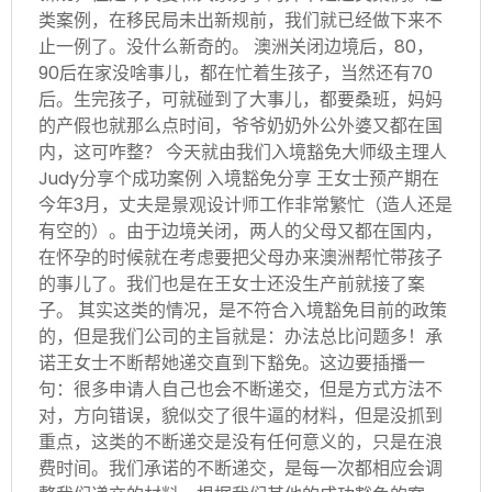
类案例，在移民局未出新规前，我们就已经做下来不
止一例了。没什么新奇的。 澳洲关闭边境后，80，
90后在家没啥事儿，都在忙着生孩子，当然还有70
后。生完孩子，可就碰到了大事儿，都要桑班，妈妈
的产假也就那么点时间，爷爷奶奶外公外婆又都在国
内，这可咋整？ 今天就由我们入境豁免大师级主理人
Judy分享个成功案例 入境豁免分享 王女士预产期在
今年3月，丈夫是景观设计师工作非常繁忙（造人还是
有空的）。由于边境关闭，两人的父母又都在国内，
在怀孕的时候就在考虑要把父母办来澳洲帮忙带孩子
的事儿了。我们也是在王女士还没生产前就接了案
子。 其实这类的情况，是不符合入境豁免目前的政策
的，但是我们公司的主旨就是：办法总比问题多！承
诺王女士不断帮她递交直到下豁免。这边要插播一
句：很多申请人自己也会不断递交，但是方式方法不
对，方向错误，貌似交了很牛逼的材料，但是没抓到
重点，这类的不断递交是没有任何意义的，只是在浪
费时间。我们承诺的不断递交，是每一次都相应会调