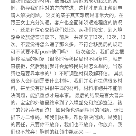
整我们递交的材料，根据我们其他的成功豁免的案
例，指导我们往对的方向前进，这样才是真正帮到申
请人解决问题。 这类的案子其实难度是非常大的，在
跟王女士充分沟通，客户也全面知晓艰难程度的情况
下，还是有信心交给我们处理。从我们接案，到入境
豁免及旅游签证拿下，前后一共递交了13次，13次，13
次。不要觉得怎么递了那么多，不符合移民局的规定
可不就要不断push他们吗？！每次递交，我们都会根
据移民局的回复（很多时候移民局也不回复啥，就是
直接拒，然后我们就开会猜移民局是怎么想的，当然
猜也是要靠本事的！）不断调整材料及解释信。 其实
很多人会问到需要什么材料，我们并没有提供很多材
料，甚至没有提供很牛逼的材料，材料堆砌并不能解
决问题，能抓重点才是本事。 最后的结果是喜大普奔
的，宝宝的外婆最终拿到了入境豁免和旅游签证，孩
子的妈妈喜极而泣！ 如果你也遇到相同的问题，请扫
描下方二维码，和我们联系，帮你解决问题，是我们
的责任，只要你不放弃，我们也不放弃，你放弃，我
们也不放弃！胸前的红领巾飘起来~~~ …