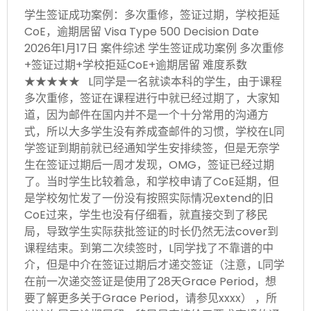
学生签证成功案例：多次重修，签证过期，学校拒延
CoE，逾期居留 Visa Type 500 Decision Date
2026年1月17日 案件综述 学生签证成功案例 多次重修
+签证过期+学校拒延CoE+逾期居留 难度系数
★★★★★ L同学是一名就读本科的学生，由于课程
多次重修，签证在课程进行中就已经过期了，大家知
道，因为邮件在国内并不是一个十分常用的沟通方
式，所以大多学生没有养成查邮件的习惯，学校在L同
学签证到期前就已经通知学生安排续签，但是无奈学
生在签证过期后一周才发现，OMG，签证已经过期
了。当时学生比较着急，和学校申请了CoE延期，但
是学校匆忙发了一份没有按照实际情况extend的旧
CoE过来，学生也没有仔细看，就直接交到了移民
局，导致学生实际获批签证的时长仍然无法cover到
课程结束。到第二次续签时，L同学找了不靠谱的中
介，但是中介在签证过期后才递交签证（注意，L同学
在前一次递交签证是使用了28天Grace Period，想
要了解更多关于Grace Period，请参见xxxx） ，所