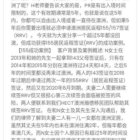
洲了呢？H老师要告诉大家的是，PR是有出入境时间
限制的，这个有效期通常是5年，也就是说在这5年
内，你都可以自由出入境或者一直待在澳洲，但如果5
年后你需要出境就必须申请澳洲居民返程155/157签证
（RRV）。 今天就为大家分享一个超过5年都没回
澳，但成功获得155居民返程签证(RRV)的成功案例。
【155成功案例】 客户背景及案例概述: N女士在
2013年和她的先生一起拿到143父母签证后，只有在
2014年和2015年分别在澳洲待过24天和14天，之后5
年的时间里都没再来过澳洲。两人的143签证在2018
年过期后申请过两次一年的155RRV（居民返程签证）
签证，然后又在2020年8月到期。夫妻二人需要继续
续签RRV但又很担心第三次续签会面临被拒签的风
险，两人便联系到我们HECT澳洲瀚德移民团队帮助其
续签RRV签证。 在和N女士及其先生深入沟通后，我
们的律师了解到夫妻二人有一儿一女都在澳洲定居，
虽然其丈夫在5年内也未在澳洲住满2年，但每年都会
来澳几天。而N女士因个人原因已有超过5年的时间没