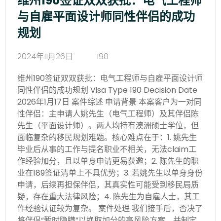
维州190签证双双获批：电气工程师
与自雇平面设计师同性伴侣的成功
规划
2024年11月26日
190
维州190签证双双获批：电气工程师与自雇平面设计师
同性伴侣的成功规划 Visa Type 190 Decision Date
2026年1月17日 案件综述 申请背景 本案客户为一对同
性伴侣：主申请人姚先生（电气工程师）及其伴侣陈
先生（平面设计师）。两人均持有澳洲硕士学位，但
面临复杂的移民规划难题。核心难点在于：1. 姚先生
毕业后从事的工作与提名职业不相关，无法claim工
作经验加分，且以单身申请更易获邀；2. 陈先生的职
业在189签证清单上不具优势；3. 若姚先生以单身身份
申请，后续再担保伴侣，其真实性可能受到移民局质
疑，存在重大法律风险；4. 陈先生为自雇人士，其工
作经验认证较为复杂。 案件处理 我们接手后，否决了
将伴侣“暂时隐瞒”以换取加分的高风险方案，并制定