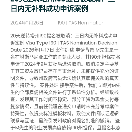
日内无补料成功申诉案例
2024年11月26日
190 | TAS Nomination
20天逆转塔州190提名被取消：三日内无补料成功申
诉案例 Visa Type 190 | TAS Nomination Decision
Date 2026年1月17日 案件综述 申请背景 M先生是一
名在塔斯马尼亚工作的IT专业人员，其190州担保提名
申请于2024年9月获批后遭遇取消。取消决定主要基
于其工资发放记录存在严重混乱，未能提供充分的证
明文件，导致州政府官员无法确认其雇佣关系的真实
性与持续性。 案件处理 接手案件后，我们立即对M先
生的全部雇佣相关文件进行了系统性分析。经细致核
查，发现其工作时间不稳定、部分工资为现金支付等
复杂情况，且前任代理在递交申请时未充分考虑案件
特殊性，仅提交标准模板材料，致使文件间缺乏逻辑
联系与互证，最终引发州政府对提名批准的撤销。 鉴
于M先生的职业发展高度依赖190州担保，且提名状态