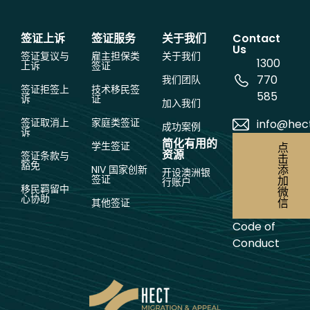
签证上诉
签证服务
关于我们
Contact
Us
签证复议与
雇主担保类
关于我们
1300
上诉
签证
770
我们团队
签证拒签上
技术移民签
585
诉
证
加入我们
签证取消上
家庭类签证
info@hec
成功案例
诉
简化有用的
学生签证
点
资源
签证条款与
击
豁免
添
NIV 国家创新
开设澳洲银
签证
加
行账户
移民羁留中
微
心协助
信
其他签证
Code of
Conduct