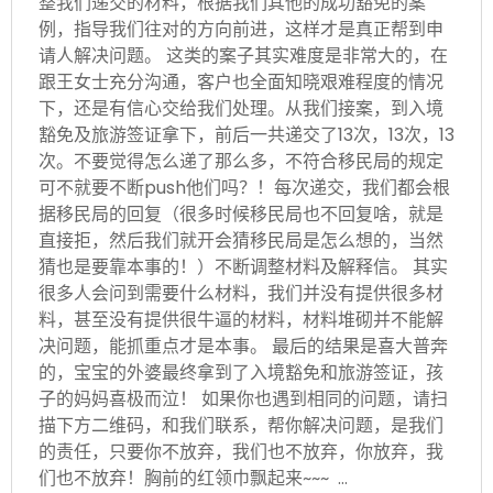
整我们递交的材料，根据我们其他的成功豁免的案
例，指导我们往对的方向前进，这样才是真正帮到申
请人解决问题。 这类的案子其实难度是非常大的，在
跟王女士充分沟通，客户也全面知晓艰难程度的情况
下，还是有信心交给我们处理。从我们接案，到入境
豁免及旅游签证拿下，前后一共递交了13次，13次，13
次。不要觉得怎么递了那么多，不符合移民局的规定
可不就要不断push他们吗？！每次递交，我们都会根
据移民局的回复（很多时候移民局也不回复啥，就是
直接拒，然后我们就开会猜移民局是怎么想的，当然
猜也是要靠本事的！）不断调整材料及解释信。 其实
很多人会问到需要什么材料，我们并没有提供很多材
料，甚至没有提供很牛逼的材料，材料堆砌并不能解
决问题，能抓重点才是本事。 最后的结果是喜大普奔
的，宝宝的外婆最终拿到了入境豁免和旅游签证，孩
子的妈妈喜极而泣！ 如果你也遇到相同的问题，请扫
描下方二维码，和我们联系，帮你解决问题，是我们
的责任，只要你不放弃，我们也不放弃，你放弃，我
们也不放弃！胸前的红领巾飘起来~~~ …