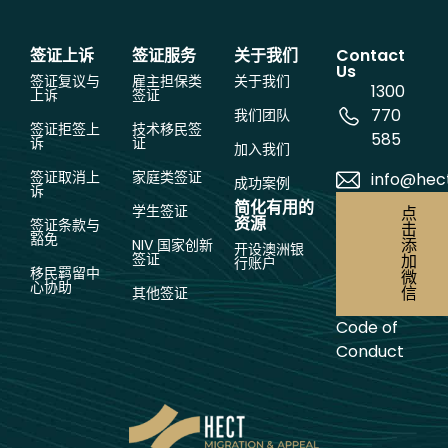
签证上诉
签证服务
关于我们
Contact
Us
签证复议与
雇主担保类
关于我们
1300
上诉
签证
770
我们团队
签证拒签上
技术移民签
585
诉
证
加入我们
签证取消上
家庭类签证
info@hec
成功案例
诉
简化有用的
学生签证
点
资源
签证条款与
击
豁免
添
NIV 国家创新
开设澳洲银
签证
加
行账户
移民羁留中
微
心协助
信
其他签证
Code of
Conduct