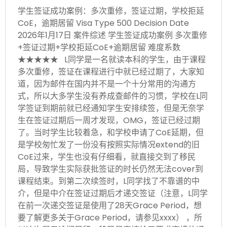
学生签证成功案例：多次重修，签证过期，学校拒延
CoE，逾期居留 Visa Type 500 Decision Date
2026年1月17日 案件综述 学生签证成功案例 多次重修
+签证过期+学校拒延CoE+逾期居留 难度系数
★★★★★ L同学是一名就读本科的学生，由于课程
多次重修，签证在课程进行中就已经过期了，大家知
道，因为邮件在国内并不是一个十分常用的沟通方
式，所以大多学生没有养成查邮件的习惯，学校在L同
学签证到期前就已经通知学生安排续签，但是无奈学
生在签证过期后一周才发现，OMG，签证已经过期
了。当时学生比较着急，和学校申请了CoE延期，但
是学校匆忙发了一份没有按照实际情况extend的旧
CoE过来，学生也没有仔细看，就直接交到了移民
局，导致学生实际获批签证的时长仍然无法cover到
课程结束。到第二次续签时，L同学找了不靠谱的中
介，但是中介在签证过期后才递交签证（注意，L同学
在前一次递交签证是使用了28天Grace Period，想
要了解更多关于Grace Period，请参见xxxx） ，所