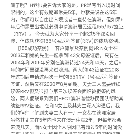
洲了呢？H老师要告诉大家的是，PR是有出入境时间
限制的，这个有效期通常是5年，也就是说在这5年
内，你都可以自由出入境或者一直待在澳洲，但如果5
年后你需要出境就必须申请澳洲居民返程155/157签证
（RRV）。 今天就为大家分享一个超过5年都没回
澳，但成功获得155居民返程签证(RRV)的成功案例。
【155成功案例】 客户背景及案例概述: N女士在
2013年和她的先生一起拿到143父母签证后，只有在
2014年和2015年分别在澳洲待过24天和14天，之后5
年的时间里都没再来过澳洲。两人的143签证在2018
年过期后申请过两次一年的155RRV（居民返程签证）
签证，然后又在2020年8月到期。夫妻二人需要继续
续签RRV但又很担心第三次续签会面临被拒签的风
险，两人便联系到我们HECT澳洲瀚德移民团队帮助其
续签RRV签证。 在和N女士及其先生深入沟通后，我
们的律师了解到夫妻二人有一儿一女都在澳洲定居，
虽然其丈夫在5年内也未在澳洲住满2年，但每年都会
来澳几天。而N女士因个人原因已有超过5年的时间没