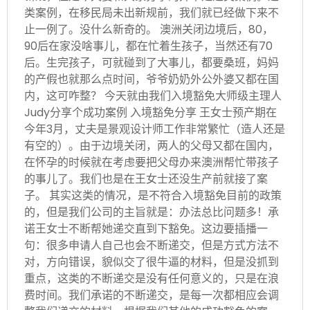
类案例，在移民局未出新规前，我们就已经做下来不
止一例了。没什么新奇的。 澳洲关闭边境后，80，
90后在家没啥事儿，都在忙着生孩子，当然还有70
后。生完孩子，可就碰到了大事儿，都要桑班，妈妈
的产假也就那么点时间，爷爷奶奶外公外婆又都在国
内，这可咋整？ 今天就由我们入境豁免大师级主理人
Judy分享个成功案例 入境豁免分享 王女士预产期在
今年3月，丈夫是景观设计师工作非常繁忙（造人还是
有空的）。由于边境关闭，两人的父母又都在国内，
在怀孕的时候就在考虑要把父母办来澳洲帮忙带孩子
的事儿了。我们也是在王女士还没生产前就接了案
子。 其实这类的情况，是不符合入境豁免目前的政策
的，但是我们公司的主旨就是：办法总比问题多！承
诺王女士不断帮她递交直到下豁免。这边要插播一
句：很多申请人自己也会不断递交，但是方式方法不
对，方向错误，貌似交了很牛逼的材料，但是没抓到
重点，这类的不断递交是没有任何意义的，只是在浪
费时间。我们承诺的不断递交，是每一次都相应会调