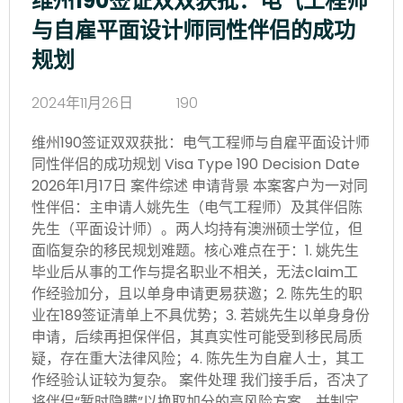
维州190签证双双获批：电气工程师
与自雇平面设计师同性伴侣的成功
规划
2024年11月26日
190
维州190签证双双获批：电气工程师与自雇平面设计师
同性伴侣的成功规划 Visa Type 190 Decision Date
2026年1月17日 案件综述 申请背景 本案客户为一对同
性伴侣：主申请人姚先生（电气工程师）及其伴侣陈
先生（平面设计师）。两人均持有澳洲硕士学位，但
面临复杂的移民规划难题。核心难点在于：1. 姚先生
毕业后从事的工作与提名职业不相关，无法claim工
作经验加分，且以单身申请更易获邀；2. 陈先生的职
业在189签证清单上不具优势；3. 若姚先生以单身身份
申请，后续再担保伴侣，其真实性可能受到移民局质
疑，存在重大法律风险；4. 陈先生为自雇人士，其工
作经验认证较为复杂。 案件处理 我们接手后，否决了
将伴侣“暂时隐瞒”以换取加分的高风险方案，并制定