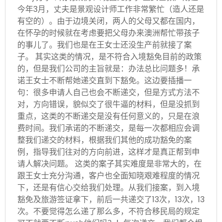
今年3月，丈夫是景观设计师工作非常繁忙（造人还是
有空的）。由于边境关闭，两人的父母又都在国内，
在怀孕的时候就在考虑要把父母办来澳洲帮忙带孩子
的事儿了。我们也是在王女士还没生产前就接了案
子。 其实这类的情况，是不符合入境豁免目前的政策
的，但是我们公司的主旨就是：办法总比问题多！承
诺王女士不断帮她递交直到下豁免。这边要插播一
句：很多申请人自己也会不断递交，但是方式方法不
对，方向错误，貌似交了很牛逼的材料，但是没抓到
重点，这类的不断递交是没有任何意义的，只是在浪
费时间。我们承诺的不断递交，是每一次都相应会调
整我们递交的材料，根据我们其他的成功豁免的案
例，指导我们往对的方向前进，这样才是真正帮到申
请人解决问题。 这类的案子其实难度是非常大的，在
跟王女士充分沟通，客户也全面知晓艰难程度的情况
下，还是有信心交给我们处理。从我们接案，到入境
豁免及旅游签证拿下，前后一共递交了13次，13次，13
次。不要觉得怎么递了那么多，不符合移民局的规定