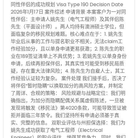
同性伴侣的成功规划 Visa Type 190 Decision Date
2026年1月17日 案件综述 申请背景 本案客户为一对同
性伴侣：主申请人姚先生（电气工程师）及其伴侣陈
先生（平面设计师）。两人均持有澳洲硕士学位，但
面临复杂的移民规划难题。核心难点在于：1. 姚先生
毕业后从事的工作与提名职业不相关，无法claim工
作经验加分，且以单身申请更易获邀；2. 陈先生的职
业在189签证清单上不具优势；3. 若姚先生以单身身份
申请，后续再担保伴侣，其真实性可能受到移民局质
疑，存在重大法律风险；4. 陈先生为自雇人士，其工
作经验认证较为复杂。 案件处理 我们接手后，否决了
将伴侣“暂时隐瞒”以换取加分的高风险方案，并制定
了周详、合规的策略： 风险规避与战略定位：我们明
确指出，为加分而隐瞒配偶关系属虚假陈述，一旦被
发现将触发《移民法》第4020条款，可能导致签证被
拒并面临三年禁令。我们坚持所有申请必须基于真
实、完整的信息。 双职业评估与州担保选择：我们为
姚先生成功获取了电气工程师（Electrical
Engineer）的职业评估，增强其竞争力。同时，我们