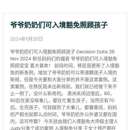
爷爷奶奶们可入境豁免照顾孩子
2024年11月26日
爷爷奶奶们可入境豁免照顾孩子 Decision Date 26
Nov 2024 新任妈妈们的福音 爷爷奶奶们可入境豁免
照顾宝宝 喜大普奔！ 前段时间，移民局更新了入境豁
免的新条例，增加了爷爷奶奶可以带澳籍孩子入境的
新规，但是今天要和大家分享的并不是这类案例。这
类案例，在移民局未出新规前，我们就已经做下来不
止一例了。没什么新奇的。 澳洲关闭边境后，80，
90后在家没啥事儿，都在忙着生孩子，当然还有70
后。生完孩子，可就碰到了大事儿，都要桑班，妈妈
的产假也就那么点时间，爷爷奶奶外公外婆又都在国
内，这可咋整？ 今天就由我们入境豁免大师级主理人
Judy分享个成功案例 入境豁免分享 王女士预产期在