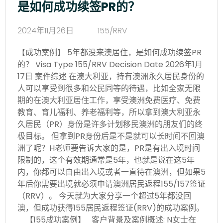
是如何成功续签PR的？
2024年11月26日
155/RRV
【成功案例】 5年都没来澳居住，是如何成功续签PR
的？ Visa Type 155/RRV Decision Date 2026年1月
17日 案件综述 在澳大利亚，持有澳洲永久居民身份的
人可以享受到很多和公民同等的待遇，比如全家无限
期的在澳大利亚居住工作，享受澳洲免费医疗、免费
教育、育儿福利、养老福利等，所以拿到澳大利亚永
久居民（PR）身份是许多计划移民澳洲的朋友们的终
极目标。 但拿到PR身份后是不是就可以长时间不回澳
洲了呢？H老师要告诉大家的是，PR是有出入境时间
限制的，这个有效期通常是5年，也就是说在这5年
内，你都可以自由出入境或者一直待在澳洲，但如果5
年后你需要出境就必须申请澳洲居民返程155/157签证
（RRV）。 今天就为大家分享一个超过5年都没回
澳，但成功获得155居民返程签证(RRV)的成功案例。
【155成功案例】 客户背景及案例概述: N女士在