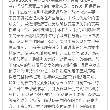
Date 2026年1月17日 案件综述 申请背景 M先生是一
名在塔斯马尼亚工作的IT专业人员，其190州担保提名
申请于2024年9月获批后遭遇取消。取消决定主要基
于其工资发放记录存在严重混乱，未能提供充分的证
明文件，导致州政府官员无法确认其雇佣关系的真实
性与持续性。 案件处理 接手案件后，我们立即对M先
生的全部雇佣相关文件进行了系统性分析。经细致核
查，发现其工作时间不稳定、部分工资为现金支付等
复杂情况，且前任代理在递交申请时未充分考虑案件
特殊性，仅提交标准模板材料，致使文件间缺乏逻辑
联系与互证，最终引发州政府对提名批准的撤销。 鉴
于M先生的职业发展高度依赖190州担保，且提名状态
被取消的情况十分紧急，我们迅速制定了应对策略：
构建完整解释框架：协助M先生起草详细法定声明，
逻辑性阐释工资发放混乱的成因（如项目制工作、特
定临时性支付安排等），并强调其雇佣的真实性和持
续性； 获取雇主强力支持：主动与雇主沟通，获取其
签署的详细支持信，确认M先生的在职身份、职责内
容、工资结构，并合理解释支付记录中存在的问题；