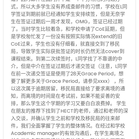
式，所以大多学生没有养成查邮件的习惯，学校在L同
学签证到期前就已经通知学生安排续签，但是无奈学
生在签证过期后一周才发现，OMG，签证已经过期
了。当时学生比较着急，和学校申请了CoE延期，但
是学校匆忙发了一份没有按照实际情况extend的旧
CoE过来，学生也没有仔细看，就直接交到了移民
局，导致学生实际获批签证的时长仍然无法cover到
课程结束。到第二次续签时，L同学找了不靠谱的中
介，但是中介在签证过期后才递交签证（注意，L同学
在前一次递交签证是使用了28天Grace Period，想
要了解更多关于Grace Period，请参见xxxx） ，所
以这次属于逾期居留，移民局直接给了要求离境的通
知，而离境的时间是在考试前，如果不能妥善的安
排，那么学生这个学期的学习又要白白浪费掉。 学生
在朋友的推荐下找到了HECT的老师，通过和老师的深
入交谈，并确认学生之前和学校及移民局的往来邮
件，我们全面掌握了学生的整体情况。在经过和学校
Academic manager的有效沟通后，在学生离境之