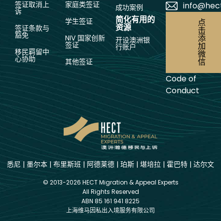
签证取消上
家庭类签证
info@hec
成功案例
诉
简化有用的
学生签证
点
资源
签证条款与
击
豁免
添
NIV 国家创新
开设澳洲银
签证
加
行账户
移民羁留中
微
心协助
信
其他签证
Code of
Conduct
悉尼
|
墨尔本
|
布里斯班
|
阿德莱德
|
珀斯
|
堪培拉
|
霍巴特
|
达尔文
© 2013-2026 HECT Migration & Appeal Experts
All Rights Reserved
ABN 85 161 941 8225
上海维马因私出入境服务有限公司