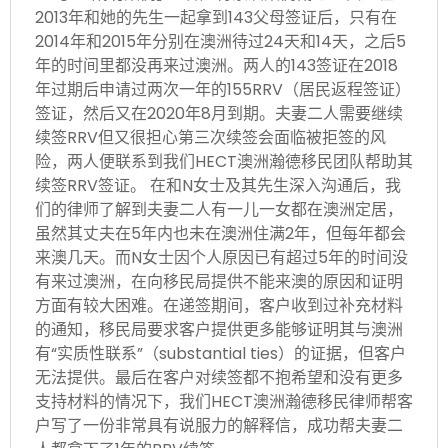
2013年和她的先生一起拿到143父母签证后，只有在
2014年和2015年分别在澳洲待过24天和14天，之后5
年的时间里都没再来过澳洲。两人的143签证在2018
年过期后申请过两次一年的155RRV（居民返程签证）
签证，然后又在2020年8月到期。夫妻二人需要继续
续签RRV但又很担心第三次续签会面临被拒签的风
险，两人便联系到我们HECT澳洲瀚德移民团队帮助其
续签RRV签证。 在和N女士及其先生深入沟通后，我
们的律师了解到夫妻二人有一儿一女都在澳洲定居，
虽然其丈夫在5年内也未在澳洲住满2年，但每年都会
来澳几天。而N女士因个人原因已有超过5年的时间没
有来过澳洲，在向移民局提供不能来澳的原因和证明
方面有较大困难。在递签期间，客户收到过补充材料
的通知，移民局要求客户提供更多能够证明其与澳洲
有“实质性联系”（substantial ties）的证据，但客户
无法提供。最后在客户对续签都不抱希望和没有更多
支持材料的情况下，我们HECT澳洲瀚德移民律师帮客
户写了一份非常具有说服力的解释信，成功帮夫妻二