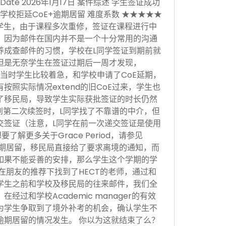
sion Date 2026年1月17日 案件综述 学生签证成功
学校拒延CoE+逾期居留 难度系数 ★★★★★
学生，由于课程多次重修，签证在课程进行中
，因为邮件在国内并不是一个十分常用的沟通
养成查邮件的习惯，学校在L同学签证到期前就
但是无奈学生在签证过期后一周才发现，
当时学生比较着急，和学校申请了CoE延期，
按照实际情况extend的旧CoE过来，学生也
了移民局，导致学生实际获批签证的时长仍然
。到第二次续签时，L同学找了不靠谱的中介，但
交签证（注意，L同学在前一次递交签证是使用
，想要了解更多关于Grace Period，请参见
于逾期居留，移民局直接给了要求离境的通知，而
如果不能妥善的安排，那么学生这个学期的学
在朋友的推荐下找到了HECT的老师，通过和
学生之前和学校及移民局的往来邮件，我们全
经过和学校Academic manager的有效
为学生争取到了境外补考的机会，确认学生不
逾期居留的情况发生。 你以为这就结束了么？