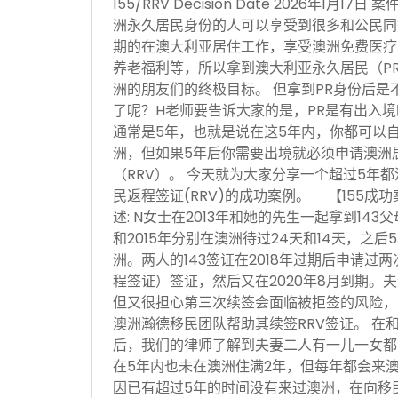
155/RRV Decision Date 2026年1月
洲永久居民身份的人可以享受到很多和公民同
期的在澳大利亚居住工作，享受澳洲免费医疗
养老福利等，所以拿到澳大利亚永久居民（P
洲的朋友们的终极目标。 但拿到PR身份后是
了呢？H老师要告诉大家的是，PR是有出入
通常是5年，也就是说在这5年内，你都可以
洲，但如果5年后你需要出境就必须申请澳洲居民
（RRV）。 今天就为大家分享一个超过5年都
民返程签证(RRV)的成功案例。 【155成
述: N女士在2013年和她的先生一起拿到143
和2015年分别在澳洲待过24天和14天，之
洲。两人的143签证在2018年过期后申请过两
程签证）签证，然后又在2020年8月到期。夫
但又很担心第三次续签会面临被拒签的风险，
澳洲瀚德移民团队帮助其续签RRV签证。 在
后，我们的律师了解到夫妻二人有一儿一女都
在5年内也未在澳洲住满2年，但每年都会来
因已有超过5年的时间没有来过澳洲，在向移