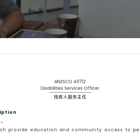
ANZSCO 411712
Disabilities Services Officer
残疾人服务主任
ption
触。
ich provide education and community access to peopl