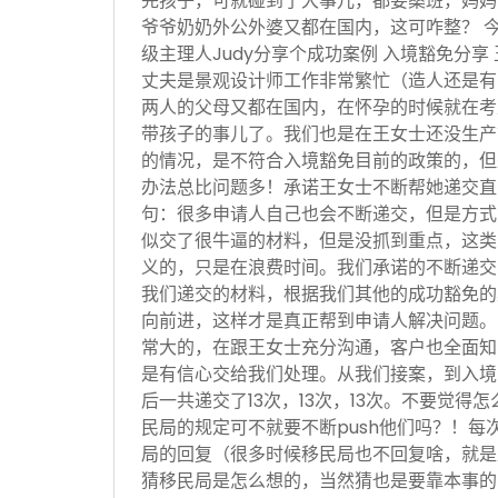
完孩子，可就碰到了大事儿，都要桑班，妈妈
爷爷奶奶外公外婆又都在国内，这可咋整？ 
级主理人Judy分享个成功案例 入境豁免分享
丈夫是景观设计师工作非常繁忙（造人还是有
两人的父母又都在国内，在怀孕的时候就在考
带孩子的事儿了。我们也是在王女士还没生产
的情况，是不符合入境豁免目前的政策的，但
办法总比问题多！承诺王女士不断帮她递交直
句：很多申请人自己也会不断递交，但是方式
似交了很牛逼的材料，但是没抓到重点，这类
义的，只是在浪费时间。我们承诺的不断递交
我们递交的材料，根据我们其他的成功豁免的
向前进，这样才是真正帮到申请人解决问题。
常大的，在跟王女士充分沟通，客户也全面知
是有信心交给我们处理。从我们接案，到入境
后一共递交了13次，13次，13次。不要觉得
民局的规定可不就要不断push他们吗？！每
局的回复（很多时候移民局也不回复啥，就是
猜移民局是怎么想的，当然猜也是要靠本事的