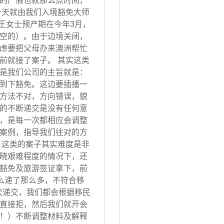
的产假也就那么点时间，
今天就由我们入境豁免大师
 王女士预产期在今年3月，
空的）。由于边境关闭，
虑要把父母办来澳洲帮忙
前就接了案子。 其实这类
是我们公司的主旨就是：
到下豁免。这边要插播一
方法不对，方向错误，貌
的不断递交是没有任何意
，是每一次都相应会调整
案例，指导我们往对的方
 这类的案子其实难度是非
晓艰难程度的情况下，还
豁免及旅游签证拿下，前
怎么递了那么多，不符合移
次递交，我们都会根据移民
直接拒，然后我们就开会
！）不断调整材料及解释