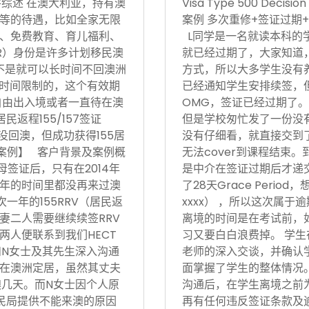
17日 案件综述 在澳大利亚，持有澳
Visa Type 500 Deci
等的待遇，比如全家无限
案例 多次重修+签证过期+
、免费教育、育儿福利、
L同学是一名就读本科的
R）身份是许多计划移民澳
就已经过期了，大家知道
不是就可以长时间不回澳洲
方式，所以大多学生没有
境时间限制的，这个有效期
已经通知学生安排续签，
自由出入境或者一直待在澳
OMG，签证已经过期了。
返程155/157签证
但是学校匆忙发了一份没有
没回澳，但成功获得155居
没有仔细看，就直接交到
功案例】 客户背景及案例概
无法cover到课程结束
父母签证后，只有在2014年
是中介在签证过期后才递
后5年的时间里都没再来过澳
了28天Grace Period
次一年的155RRV（居民返
xxxx） ，所以这次属
妻二人需要继续续签RRV
离境的时间是在考试前，
两人便联系到我们HECT
习又要白白浪费掉。 学生
和N女士及其先生深入沟通
老师的深入交谈，并确认
在澳洲定居，虽然其丈夫
面掌握了学生的整体情况。在
澳几天。而N女士因个人原
沟通后，在学生离境之前
民局提供不能来澳的原因
再有任何违反签证条款及